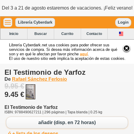
Del 3 a 21 de agosto estaremos de vacaciones. ¡Feliz verano!
Librería Cyberdark
Login
Inicio
Buscar
Carrito
Contacto
Librería Cyberdark.net usa cookies para poder ofrecer sus
servicios de compra. Si desea más información acerca de qué
son y en qué le afectan por favor pinche
aquí
.
El uso de nuestro sitio web implica la aceptación de estas cookies.
El Testimonio de Yarfoz
De
Rafael Sánchez Ferlosio
9.95 €
9.45 €
El Testimonio de Yarfoz
ISBN: 9788490627211 | 296 páginas | Tapa blanda | 0.25 kg
añadir (disp. en 72 horas)
ó + lista de los deseos