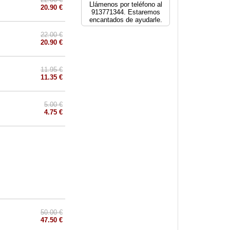
Llámenos por teléfono al
20.90 €
913771344. Estaremos
encantados de ayudarle.
22.00 €
20.90 €
11.95 €
11.35 €
5.00 €
4.75 €
50.00 €
47.50 €