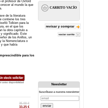
 el profesor de Oxford
conocer al mundo la que
a.
ve de la literatura
e contiene los tres
iseñó Tolkien para la
revisar y comprar
ura, en el que los
n la obra capítulo a
 y significado. Este
vaciar carrito
eñor de los Anillos, un
 y la Nomenclatura o
s y que había
 imprescindible para los
ir aviso disponibilidad
Newsletter
Suscríbase a nuestra newsletter
35.00 €
enviar
33.25 €