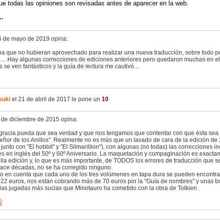
ue todas las opiniones son revisadas antes de aparecer en la web.
..
6 de mayo de 2019 opina:
a que no hubieran aprovechado para realizar una nueva traducción, sobre todo por
.... Hay algunas correcciones de ediciones anteriores pero quedaron muchas en el 
os se ven fantásticos y la guía de lectura me cautivó...
suki
el 21 de abril de 2017 le pone un
10
 de diciembre de 2015 opina:
gracia pueda que sea verdad y que nos tengamos que contentar con que ésta sea la
Señor de los Anillos". Realmente no es más que un lavado de cara de la edición de
junto con "El hobbit" y "El Silmarillion"), con algunas (no todas) las correcciones 
es en inglés del 50º y 60º Aniversario. La maquetación y compaginación es exacta
lla edición y, lo que es más importante, de TODOS los errores de traducción que s
ace décadas, no se ha corregido ninguno.
o en cuenta que cada uno de los tres volúmenes en tapa dura se pueden encontrar 
s 22 euros, nos están cobrando más de 70 euros por la "Guía de nombres" y unas b
las jugadas más sucias que Minotauro ha cometido con la obra de Tolkien.