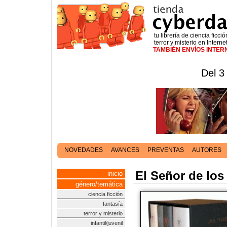
tu librería de ciencia ficció
terror y misterio en Interne
TAMBIÉN ENVÍOS INTE
Del 3
NOVEDADES
AVANCES
PREVENTAS
AUTORES
El Señor de los
inicio
género/temática
ciencia ficción
fantasía
terror y misterio
infantil/juvenil