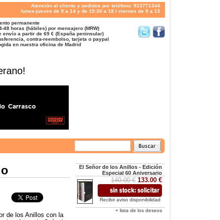
Atención al cliente y pedidos por teléfono: 913771344
lunes-jueves de 9 a 14 y de 15:30 a 18 / viernes de 9 a 13
ento permanente
4-48 horas (hábiles) por mensajero (MRW)
 envío a partir de 69 € (España peninsular)
sferencia, contra-reembolso, tarjeta o paypal
gida en nuestra oficina de Madrid
erano!
io
El Señor de los Anillos - Edición
Especial 60 Aniversario
140.00 €
133.00 €
Recibir aviso disponibilidad
+ lista de los deseos
r de los Anillos con la