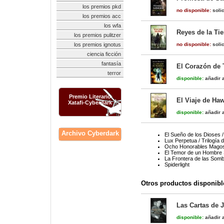
los premios pkd
no disponible:
solic
los premios acc
los wfa
Reyes de la Tie
los premios pulitzer
los premios ignotus
no disponible:
solic
ciencia ficción
fantasía
El Corazón de 
terror
disponible:
añadir a
Premio Literario
El Viaje de Ha
Xatafi-Cyberdark
disponible:
añadir a
Archivo Cyberdark
El Sueño de los Dioses 
Lux Perpetua / Trilogía 
Ocho Honorables Magos 
El Temor de un Hombre S
La Frontera de las Som
Spiderlight
Otros productos disponibl
Las Cartas de J
disponible:
añadir a