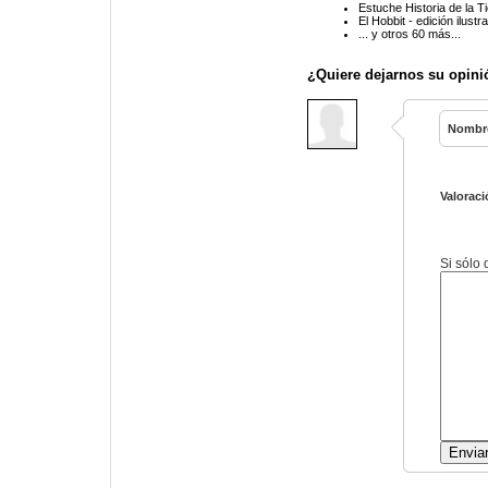
Estuche Historia de la T
El Hobbit - edición ilustr
... y otros 60 más...
¿Quiere dejarnos su opini
Nombr
Valoraci
Si sólo