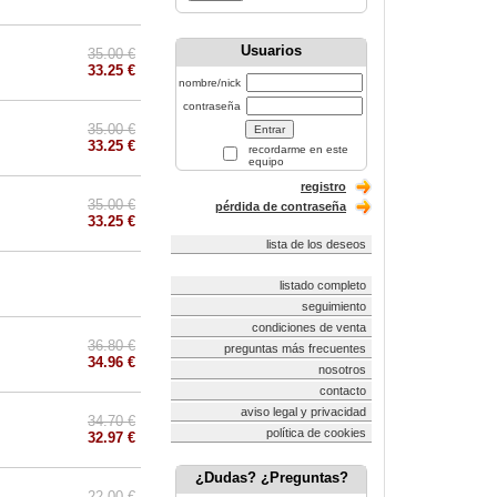
Usuarios
35.00 €
33.25 €
nombre/nick
contraseña
35.00 €
33.25 €
recordarme en este
equipo
registro
35.00 €
pérdida de contraseña
33.25 €
lista de los deseos
listado completo
seguimiento
condiciones de venta
36.80 €
preguntas más frecuentes
34.96 €
nosotros
contacto
aviso legal y privacidad
34.70 €
política de cookies
32.97 €
¿Dudas? ¿Preguntas?
22.00 €