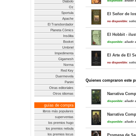
disponible:
añadir a
Diábolo
Oz
Sportula
El Señor de lo
Apache
no disponible:
solic
El Transbordador
Planeta Cómics
El Hobbit - ilu
Insólita
Booket
disponible:
añadir a
Umbriel
Impedimenta
El Arte de El S
Gigamesh
no disponible:
solic
Norma
Red Key
Duermevela
Quienes compraron este pr
Panini
Otras editoriales
Narrativa Compl
Otros idiomas
disponible:
añadir a
guías de compra
libros más populares
Narrativa Compl
superventas
disponible:
añadir a
los premios hugo
los premios nebula
los premios locus
Promesa de San