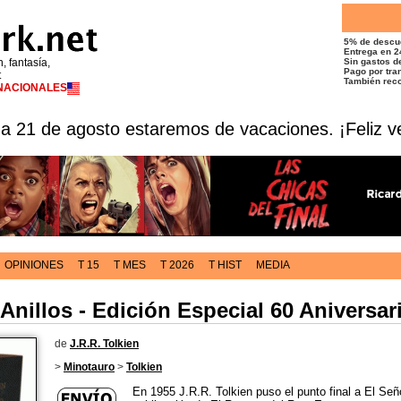
5% de descu
Entrega en 2
n, fantasía,
Sin gastos de
Pago por tran
t
También reco
RNACIONALES
 a 21 de agosto estaremos de vacaciones. ¡Feliz v
OPINIONES
T 15
T MES
T 2026
T HIST
MEDIA
 Anillos - Edición Especial 60 Aniversar
de
J.R.R. Tolkien
>
Minotauro
>
Tolkien
En 1955 J.R.R. Tolkien puso el punto final a El Seño