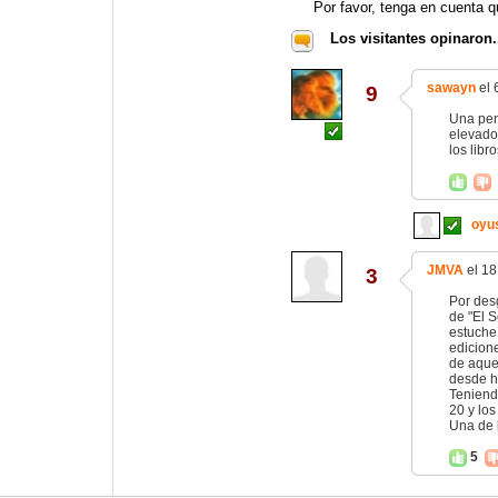
Por favor, tenga en cuenta q
Los visitantes opinaron.
sawayn
el 
9
Una pen
elevado
los libr
oyu
JMVA
el 18
3
Por des
de "El 
estuche 
edicion
de aque
desde h
Teniend
20 y lo
Una de 
5