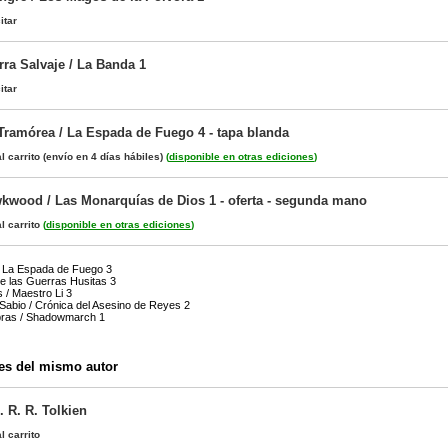
itar
rra Salvaje / La Banda 1
itar
Tramórea / La Espada de Fuego 4 - tapa blanda
l carrito
(envío en 4 días hábiles)
(
disponible en otras ediciones
)
wkwood / Las Monarquías de Dios 1 - oferta - segunda mano
l carrito
(
disponible en otras ediciones
)
/ La Espada de Fuego 3
de las Guerras Husitas 3
/ Maestro Li 3
abio / Crónica del Asesino de Reyes 2
bras / Shadowmarch 1
es del mismo autor
. R. R. Tolkien
l carrito