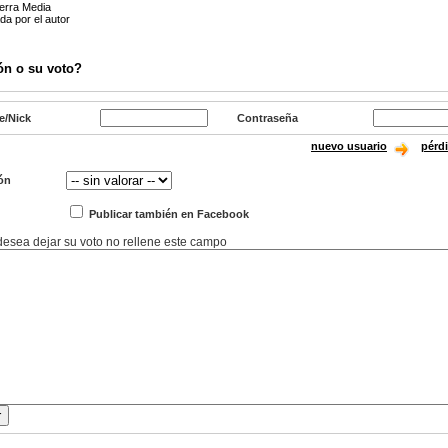
ierra Media
ada por el autor
ón o su voto?
e/Nick
Contraseña
nuevo usuario
pérd
ón
Publicar también en Facebook
 desea dejar su voto no rellene este campo