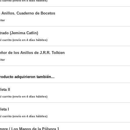
l carrito
(envío en 4 días hábiles)
s Anillos. Cuaderno de Bocetos
itar
strado (Jemima Catlin)
l carrito
(envío en 4 días hábiles)
eñor de los Anillos de J.R.R. Tolkien
itar
oducto adquirieron también...
eta II
l carrito
(envío en 4 días hábiles)
eta I
l carrito
(envío en 4 días hábiles)
gre / Los Magos de la Pólvora 1