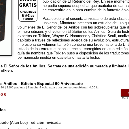
publicación de El Retorno del Rey. En ese momento
no podía siquiera sospechar que acababa de dar a 
se convertiría en la obra cumbre de la fantasía épic
Para celebrar el sesenta aniversario de esta obra cla
universal, Minotauro presenta un estuche de lujo qu
volúmenes de El Señor de los Anillos con las sobrecubiertas que d
primera edición, y el volumen El Señor de los Anillos: Guía de lect
expertos en Tolkien, Wayne G. Hammond y Christina Scull, analiza
capítulo a través de reflexiones acerca de su evolución, estructura
impresionante volumen también contiene una breve historia de El S
listado de los errores e inconsistencias corregidos en esta edición
guía de nombres que Tolkien puso a disposición de los traductore
permanecido inédita en castellano hasta la fecha.
 de El Señor de los Anillos. Se trata de una edición numerada y limitada
Tolkien.
s Anillos - Edición Especial 60 Aniversario
780
| 2260 páginas | Estuche 4 vols. tapa dura con sobrecubierta | 4.50 kg
00
€
Recib
dos
strado (Alan Lee) - edición revisada