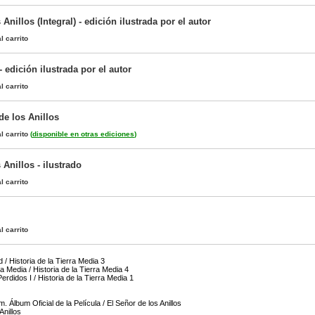
Anillos (Integral) - edición ilustrada por el autor
l carrito
- edición ilustrada por el autor
l carrito
de los Anillos
l carrito
(
disponible en otras ediciones
)
 Anillos - ilustrado
l carrito
l carrito
 / Historia de la Tierra Media 3
a Media / Historia de la Tierra Media 4
erdidos I / Historia de la Tierra Media 1
. Álbum Oficial de la Película / El Señor de los Anillos
Anillos