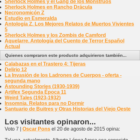
Sherlock Holmes y el Gang de los Monstruos
Sherlock Holmes en Rancho Drácula
Necronomicón Z
Estudio en Esmeralda
Antología Z. Los Mejores Relatos de Muertos Vivientes
5
Sherlock Holmes y los Zombis de Camford
Aquelarre. Antología del Cuento de Terror Español
Actual
Quienes compraron este producto adquirieron también...
Calabazas en el Trastero 4: Tijeras
Delirio 12
La Invasión de los Ladrones de Cuerpos - oferta -
segunda mano
Astounding Stories (1930-1939)
Artifex Segunda Época 11
Weird Tales (1923-1932)
Insomnia. Relatos para no Dormir
Santuario de Buitres y Otras Historias del Viejo Oeste
Los visitantes opinaron...
Voto 7 |
Oscar Pons
el 20 de agosto de 2015 opina: