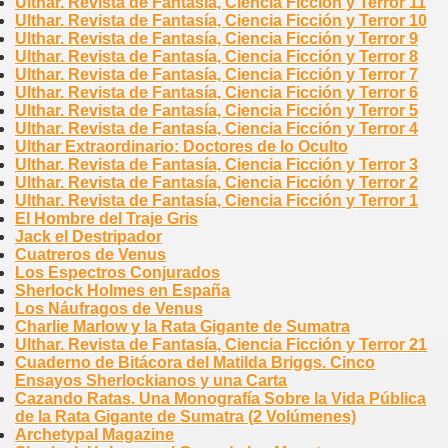
Ulthar. Revista de Fantasía, Ciencia Ficción y Terror 11
Ulthar. Revista de Fantasía, Ciencia Ficción y Terror 10
Ulthar. Revista de Fantasía, Ciencia Ficción y Terror 9
Ulthar. Revista de Fantasía, Ciencia Ficción y Terror 8
Ulthar. Revista de Fantasía, Ciencia Ficción y Terror 7
Ulthar. Revista de Fantasía, Ciencia Ficción y Terror 6
Ulthar. Revista de Fantasía, Ciencia Ficción y Terror 5
Ulthar. Revista de Fantasía, Ciencia Ficción y Terror 4
Ulthar Extraordinario: Doctores de lo Oculto
Ulthar. Revista de Fantasía, Ciencia Ficción y Terror 3
Ulthar. Revista de Fantasía, Ciencia Ficción y Terror 2
Ulthar. Revista de Fantasía, Ciencia Ficción y Terror 1
El Hombre del Traje Gris
Jack el Destripador
Cuatreros de Venus
Los Espectros Conjurados
Sherlock Holmes en España
Los Náufragos de Venus
Charlie Marlow y la Rata Gigante de Sumatra
Ulthar. Revista de Fantasía, Ciencia Ficción y Terror 21
Cuaderno de Bitácora del Matilda Briggs. Cinco
Ensayos Sherlockianos y una Carta
Cazando Ratas. Una Monografía Sobre la Vida Pública
de la Rata Gigante de Sumatra (2 Volúmenes)
Archetypal Magazine