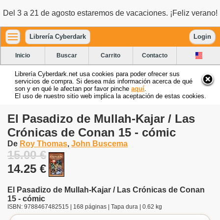
Del 3 a 21 de agosto estaremos de vacaciones. ¡Feliz verano!
Librería Cyberdark
Login
Inicio
Buscar
Carrito
Contacto
Librería Cyberdark.net usa cookies para poder ofrecer sus
servicios de compra. Si desea más información acerca de qué
son y en qué le afectan por favor pinche
aquí
.
El uso de nuestro sitio web implica la aceptación de estas cookies.
El Pasadizo de Mullah-Kajar / Las
Crónicas de Conan 15 - cómic
De
Roy Thomas
,
John Buscema
15.00 €
14.25 €
El Pasadizo de Mullah-Kajar / Las Crónicas de Conan
15 - cómic
ISBN: 9788467482515 | 168 páginas | Tapa dura | 0.62 kg