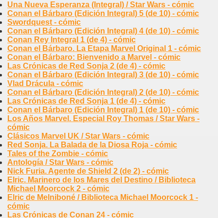
Una Nueva Esperanza (Integral) / Star Wars - cómic
Conan el Bárbaro (Edición Integral) 5 (de 10) - cómic
Swordquest - cómic
Conan el Bárbaro (Edición Integral) 4 (de 10) - cómic
Conan Rey Integral 1 (de 4) - cómic
Conan el Bárbaro. La Etapa Marvel Original 1 - cómic
Conan el Bárbaro: Bienvenido a Marvel - cómic
Las Crónicas de Red Sonja 2 (de 4) - cómic
Conan el Bárbaro (Edición Integral) 3 (de 10) - cómic
Vlad Drácula - cómic
Conan el Bárbaro (Edición Integral) 2 (de 10) - cómic
Las Crónicas de Red Sonja 1 (de 4) - cómic
Conan el Bárbaro (Edición Integral) 1 (de 10) - cómic
Los Años Marvel. Especial Roy Thomas / Star Wars -
cómic
Clásicos Marvel UK / Star Wars - cómic
Red Sonja. La Balada de la Diosa Roja - cómic
Tales of the Zombie - cómic
Antología / Star Wars - cómic
Nick Furia. Agente de Shield 2 (de 2) - cómic
Elric. Marinero de los Mares del Destino / Biblioteca
Michael Moorcock 2 - cómic
Elric de Melniboné / Biblioteca Michael Moorcock 1 -
cómic
Las Crónicas de Conan 24 - cómic