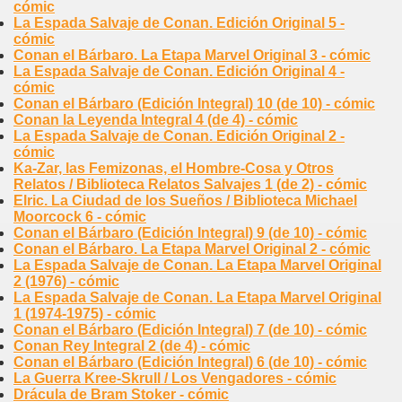
cómic
La Espada Salvaje de Conan. Edición Original 5 -
cómic
Conan el Bárbaro. La Etapa Marvel Original 3 - cómic
La Espada Salvaje de Conan. Edición Original 4 -
cómic
Conan el Bárbaro (Edición Integral) 10 (de 10) - cómic
Conan la Leyenda Integral 4 (de 4) - cómic
La Espada Salvaje de Conan. Edición Original 2 -
cómic
Ka-Zar, las Femizonas, el Hombre-Cosa y Otros
Relatos / Biblioteca Relatos Salvajes 1 (de 2) - cómic
Elric. La Ciudad de los Sueños / Biblioteca Michael
Moorcock 6 - cómic
Conan el Bárbaro (Edición Integral) 9 (de 10) - cómic
Conan el Bárbaro. La Etapa Marvel Original 2 - cómic
La Espada Salvaje de Conan. La Etapa Marvel Original
2 (1976) - cómic
La Espada Salvaje de Conan. La Etapa Marvel Original
1 (1974-1975) - cómic
Conan el Bárbaro (Edición Integral) 7 (de 10) - cómic
Conan Rey Integral 2 (de 4) - cómic
Conan el Bárbaro (Edición Integral) 6 (de 10) - cómic
La Guerra Kree-Skrull / Los Vengadores - cómic
Drácula de Bram Stoker - cómic