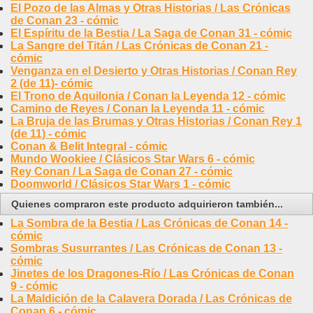
El Pozo de las Almas y Otras Historias / Las Crónicas
de Conan 23 - cómic
El Espíritu de la Bestia / La Saga de Conan 31 - cómic
La Sangre del Titán / Las Crónicas de Conan 21 -
cómic
Venganza en el Desierto y Otras Historias / Conan Rey
2 (de 11)- cómic
El Trono de Aquilonia / Conan la Leyenda 12 - cómic
Camino de Reyes / Conan la Leyenda 11 - cómic
La Bruja de las Brumas y Otras Historias / Conan Rey 1
(de 11) - cómic
Conan & Belit Integral - cómic
Mundo Wookiee / Clásicos Star Wars 6 - cómic
Rey Conan / La Saga de Conan 27 - cómic
Doomworld / Clásicos Star Wars 1 - cómic
Quienes compraron este producto adquirieron también...
La Sombra de la Bestia / Las Crónicas de Conan 14 -
cómic
Sombras Susurrantes / Las Crónicas de Conan 13 -
cómic
Jinetes de los Dragones-Río / Las Crónicas de Conan
9 - cómic
La Maldición de la Calavera Dorada / Las Crónicas de
Conan 6 - cómic