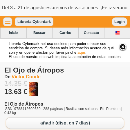
Del 3 a 21 de agosto estaremos de vacaciones. ¡Feliz verano!
Librería Cyberdark
Login
Inicio
Buscar
Carrito
Contacto
Librería Cyberdark.net usa cookies para poder ofrecer sus
servicios de compra. Si desea más información acerca de qué
son y en qué le afectan por favor pinche
aquí
.
El uso de nuestro sitio web implica la aceptación de estas cookies.
El Ojo de Átropos
De
Víctor Conde
14.35 €
13.63 €
El Ojo de Átropos
ISBN: 9788412609639 | 288 páginas | Rústica con solapas | Ed. Premium |
0.43 kg
añadir (disp. en 7 días)