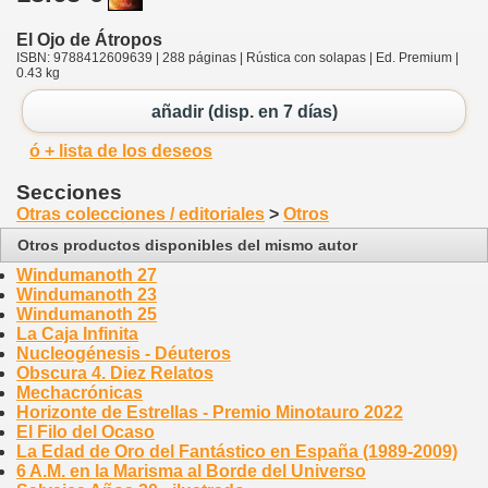
El Ojo de Átropos
ISBN: 9788412609639 | 288 páginas | Rústica con solapas | Ed. Premium |
0.43 kg
añadir (disp. en 7 días)
ó + lista de los deseos
Secciones
Otras colecciones / editoriales
>
Otros
Otros productos disponibles del mismo autor
Windumanoth 27
Windumanoth 23
Windumanoth 25
La Caja Infinita
Nucleogénesis - Déuteros
Obscura 4. Diez Relatos
Mechacrónicas
Horizonte de Estrellas - Premio Minotauro 2022
El Filo del Ocaso
La Edad de Oro del Fantástico en España (1989-2009)
6 A.M. en la Marisma al Borde del Universo