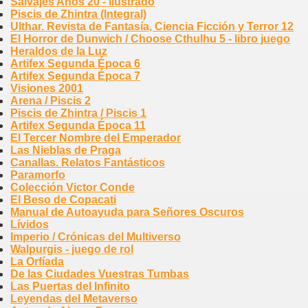
Salvajes Años 20 - ilustrado
Piscis de Zhintra (Integral)
Ulthar. Revista de Fantasía, Ciencia Ficción y Terror 12
El Horror de Dunwich / Choose Cthulhu 5 - libro juego
Heraldos de la Luz
Artifex Segunda Época 6
Artifex Segunda Época 7
Visiones 2001
Arena / Piscis 2
Piscis de Zhintra / Piscis 1
Artifex Segunda Época 11
El Tercer Nombre del Emperador
Las Nieblas de Praga
Canallas. Relatos Fantásticos
Paramorfo
Colección Victor Conde
El Beso de Copacati
Manual de Autoayuda para Señores Oscuros
Lívidos
Imperio / Crónicas del Multiverso
Walpurgis - juego de rol
La Orfíada
De las Ciudades Vuestras Tumbas
Las Puertas del Infinito
Leyendas del Metaverso