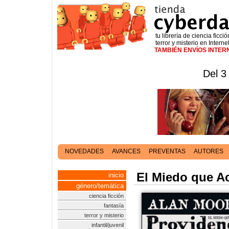
tu librería de ciencia ficció
terror y misterio en Interne
TAMBIÉN ENVÍOS INTE
Del 3
NOVEDADES
AVANCES
PREVENTAS
AUTORES
El Miedo que Ac
inicio
género/temática
ciencia ficción
fantasía
terror y misterio
infantil/juvenil