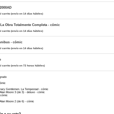
 2000AD
l carrito
(envío en 14 días hábiles)
 La Obra Totalmente Completa - cómic
l carrito
(envío en 14 días hábiles)
nibus - cómic
l carrito
(envío en 14 días hábiles)
o
l carrito
(envío en 72 horas hábiles)
grado
cómic
inary Gentlemen. La Tempestad - cómic
Alan Moore 3 (de 3) - deluxe - cómic
 cómic
Alan Moore 2 (de 6) - cómic
ón o su voto?