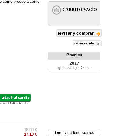
nto como precuela como
revisar y comprar
vaciar carrito
Premios
2017
Ignotus mejor Cómic
ío en 14 días hábiles
18.00 €
terror y misterio
,
cómics
17.10 €