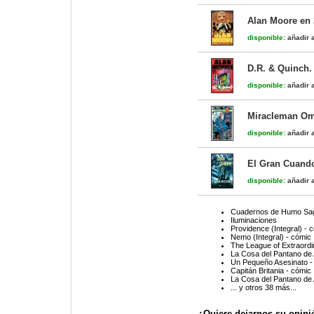
Alan Moore en
disponible:
añadir a
D.R. & Quinch.
disponible:
añadir a
Miracleman Om
disponible:
añadir a
El Gran Cuand
disponible:
añadir a
Cuadernos de Humo Sa
Iluminaciones
Providence (Integral) - 
Nemo (Integral) - cómic
The League of Extraord
La Cosa del Pantano de 
Un Pequeño Asesinato -
Capitán Britania - cómic
La Cosa del Pantano de 
... y otros 38 más...
¿Quiere dejarnos su opini