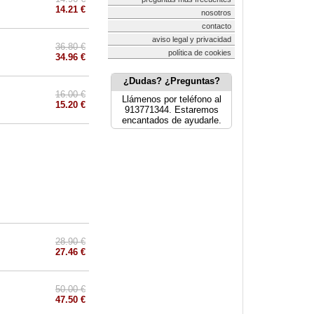
14.21 €
nosotros
contacto
aviso legal y privacidad
36.80 €
política de cookies
34.96 €
¿Dudas? ¿Preguntas?
16.00 €
Llámenos por teléfono al
15.20 €
913771344. Estaremos
encantados de ayudarle.
28.90 €
27.46 €
50.00 €
47.50 €