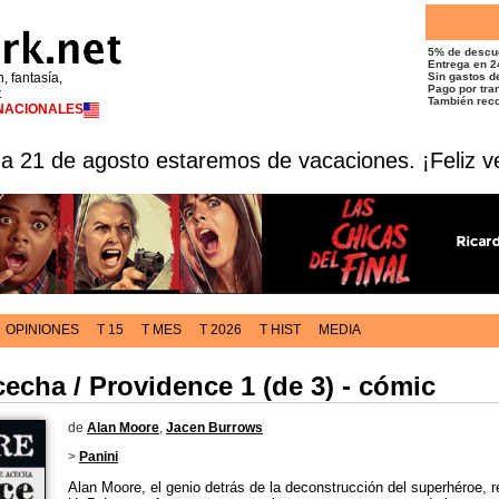
5% de descu
Entrega en 2
n, fantasía,
Sin gastos de
Pago por tran
t
También reco
RNACIONALES
 a 21 de agosto estaremos de vacaciones. ¡Feliz v
OPINIONES
T 15
T MES
T 2026
T HIST
MEDIA
echa / Providence 1 (de 3) - cómic
de
Alan Moore
,
Jacen Burrows
>
Panini
Alan Moore, el genio detrás de la deconstrucción del superhéroe, 