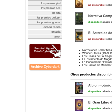
los premios pkd
no disponible:
solic
los premios acc
los wfa
Narrativa Compl
los premios pulitzer
disponible:
añadir a
los premios ignotus
ciencia ficción
fantasía
El Asteroide de
terror
no disponible:
solic
Premio Literario
Narraciones Terroríficas
Xatafi-Cyberdark
Wonder Stories (1929-1
Los Dioses de Bal-Sago
El Testamento de Magdal
Lo Innombrable / Provid
Los Cantos de Maldoror
Archivo Cyberdark
Otros productos disponibl
Albion - cómic
disponible:
añadir a
El Gran Libro d
disponible:
añadir a