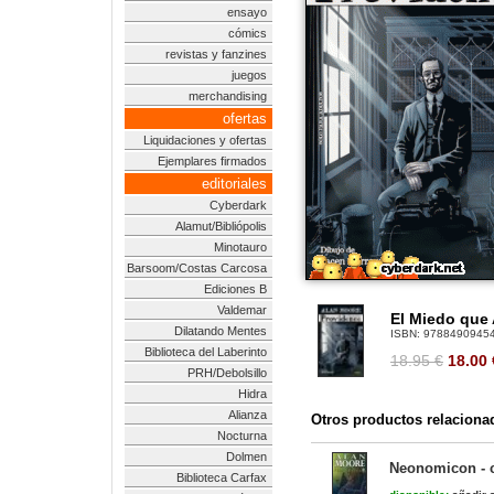
ensayo
cómics
revistas y fanzines
juegos
merchandising
ofertas
Liquidaciones y ofertas
Ejemplares firmados
editoriales
Cyberdark
Alamut/Bibliópolis
Minotauro
Barsoom/Costas Carcosa
Ediciones B
Valdemar
El Miedo que 
Dilatando Mentes
ISBN:
9788490945
Biblioteca del Laberinto
18.95 €
18.00
PRH/Debolsillo
Hidra
Alianza
Otros productos relaciona
Nocturna
Dolmen
Neonomicon - 
Biblioteca Carfax