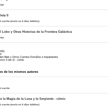
itar
eta II
l carrito
(envío en 4 días hábiles)
l Lobo y Otras Historias de la Frontera Galáctica
itar
936)
th
en Blair y Otros Cuentos Extraños e Inquietantes
ence 3 (de 3) - cómic
es de los mismos autores
l carrito
e la Magia de la Luna y la Serpiente - cómic
l carrito
(envío en 4 días hábiles)