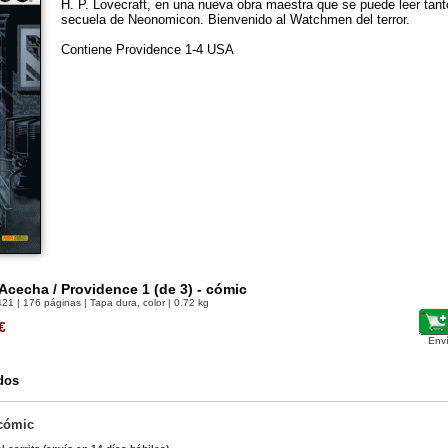
H. P. Lovecraft, en una nueva obra maestra que se puede leer ta
secuela de Neonomicon. Bienvenido al Watchmen del terror.
Contiene Providence 1-4 USA
Acecha / Providence 1 (de 3) - cómic
421
| 176 páginas | Tapa dura, color | 0.72 kg
€
Env
dos
cómic