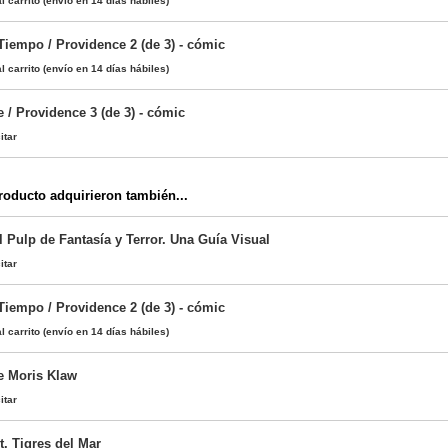
l carrito
(envío en 14 días hábiles)
Tiempo / Providence 2 (de 3) - cómic
l carrito
(envío en 14 días hábiles)
 / Providence 3 (de 3) - cómic
itar
oducto adquirieron también...
l Pulp de Fantasía y Terror. Una Guía Visual
itar
Tiempo / Providence 2 (de 3) - cómic
l carrito
(envío en 14 días hábiles)
e Moris Klaw
itar
, Tigres del Mar