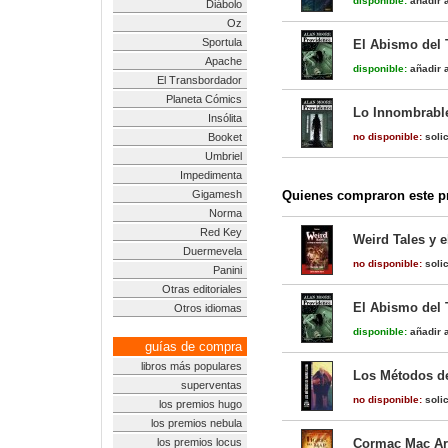
disponible:
añadir a
Diábolo
Oz
Sportula
El Abismo del 
Apache
disponible:
añadir a
El Transbordador
Planeta Cómics
Lo Innombrable
Insólita
Booket
no disponible:
solic
Umbriel
Impedimenta
Gigamesh
Quienes compraron este pr
Norma
Red Key
Weird Tales y e
Duermevela
no disponible:
solic
Panini
Otras editoriales
El Abismo del 
Otros idiomas
disponible:
añadir a
guías de compra
libros más populares
Los Métodos d
superventas
no disponible:
solic
los premios hugo
los premios nebula
los premios locus
Cormac Mac Art