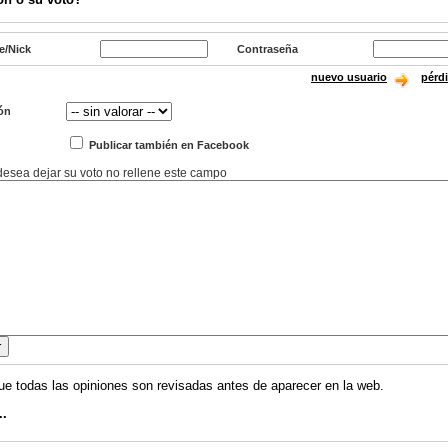
e/Nick
Contraseña
nuevo usuario
pérd
ón
Publicar también en Facebook
 desea dejar su voto no rellene este campo
ue todas las opiniones son revisadas antes de aparecer en la web.
..