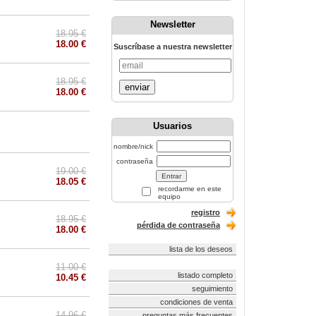
Newsletter
18.95 €
18.00 €
Suscríbase a nuestra newsletter
18.95 €
enviar
18.00 €
Usuarios
nombre/nick
contraseña
19.00 €
18.05 €
recordarme en este
equipo
registro
18.95 €
pérdida de contraseña
18.00 €
lista de los deseos
11.00 €
listado completo
10.45 €
seguimiento
condiciones de venta
14.96 €
preguntas más frecuentes