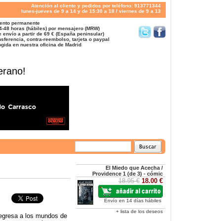
Atención al cliente y pedidos por teléfono: 913771344
lunes-jueves de 9 a 14 y de 15:30 a 18 / viernes de 9 a 13
ento permanente
4-48 horas (hábiles) por mensajero (MRW)
 envío a partir de 69 € (España peninsular)
sferencia, contra-reembolso, tarjeta o paypal
gida en nuestra oficina de Madrid
erano!
El Miedo que Acecha /
Providence 1 (de 3) - cómic
18.95 €
18.00 €
Envío en 14 días hábiles
+ lista de los deseos
regresa a los mundos de