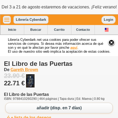
Del 3 a 21 de agosto estaremos de vacaciones. ¡Feliz verano!
Librería Cyberdark
Login
Inicio
Buscar
Carrito
Contacto
Librería Cyberdark.net usa cookies para poder ofrecer sus
servicios de compra. Si desea más información acerca de qué
son y en qué le afectan por favor pinche
aquí
.
El uso de nuestro sitio web implica la aceptación de estas cookies.
El Libro de las Puertas
De
Gareth Brown
23.90 €
22.71 €
El Libro de las Puertas
ISBN: 9788410260290 | 464 páginas | Tapa dura | Ed. Maeva | 0.80 kg
añadir (disp. en 7 días)
ó + lista de los deseos