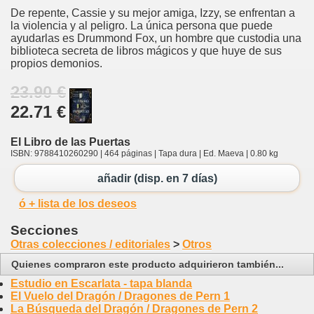
De repente, Cassie y su mejor amiga, Izzy, se enfrentan a
la violencia y al peligro. La única persona que puede
ayudarlas es Drummond Fox, un hombre que custodia una
biblioteca secreta de libros mágicos y que huye de sus
propios demonios.
23.90 €
22.71 €
El Libro de las Puertas
ISBN: 9788410260290 | 464 páginas | Tapa dura | Ed. Maeva | 0.80 kg
añadir (disp. en 7 días)
ó + lista de los deseos
Secciones
Otras colecciones / editoriales
>
Otros
Quienes compraron este producto adquirieron también...
Estudio en Escarlata - tapa blanda
El Vuelo del Dragón / Dragones de Pern 1
La Búsqueda del Dragón / Dragones de Pern 2