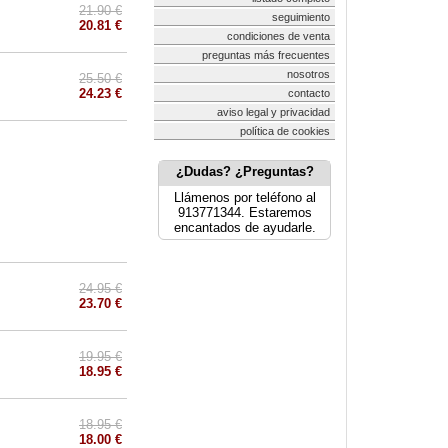
21.90 €
seguimiento
20.81 €
condiciones de venta
preguntas más frecuentes
nosotros
25.50 €
24.23 €
contacto
aviso legal y privacidad
política de cookies
¿Dudas? ¿Preguntas?
Llámenos por teléfono al
913771344. Estaremos
encantados de ayudarle.
24.95 €
23.70 €
19.95 €
18.95 €
18.95 €
18.00 €