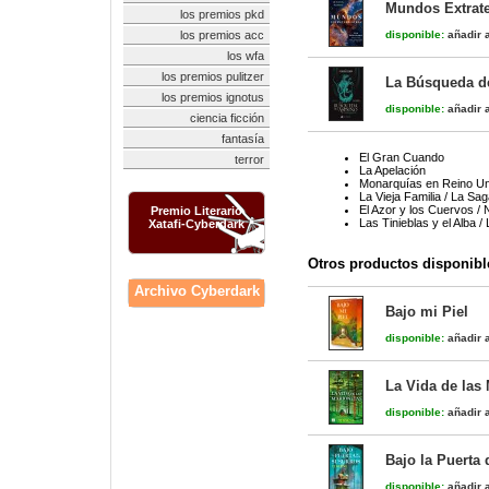
Mundos Extrate
los premios pkd
los premios acc
disponible:
añadir a
los wfa
los premios pulitzer
La Búsqueda del
los premios ignotus
disponible:
añadir a
ciencia ficción
fantasía
El Gran Cuando
terror
La Apelación
Monarquías en Reino Uni
La Vieja Familia / La Sa
El Azor y los Cuervos /
Premio Literario
Las Tinieblas y el Alba /
Xatafi-Cyberdark
Otros productos disponibl
Archivo Cyberdark
Bajo mi Piel
disponible:
añadir a
La Vida de las
disponible:
añadir a
Bajo la Puerta 
disponible:
añadir a