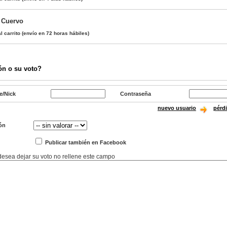
 Cuervo
l carrito
(envío en 72 horas hábiles)
ón o su voto?
e/Nick
Contraseña
nuevo usuario
pérd
ón
Publicar también en Facebook
 desea dejar su voto no rellene este campo