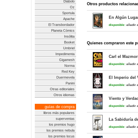
Diábolo
Otros productos relaciona
Oz
Sportula
En Algún Lugar
Apache
El Transbordador
disponible:
añadir a
Planeta Cómics
Insólita
Booket
Quienes compraron este pr
Umbriel
Impedimenta
Carl el Mazmor
Gigamesh
disponible:
añadir a
Norma
Red Key
El Imperio del 
Duermevela
Panini
disponible:
añadir a
Otras editoriales
Otros idiomas
Viento y Verdad
disponible:
añadir a
guías de compra
libros más populares
superventas
La Sabiduría de
los premios hugo
disponible:
añadir a
los premios nebula
los premios locus