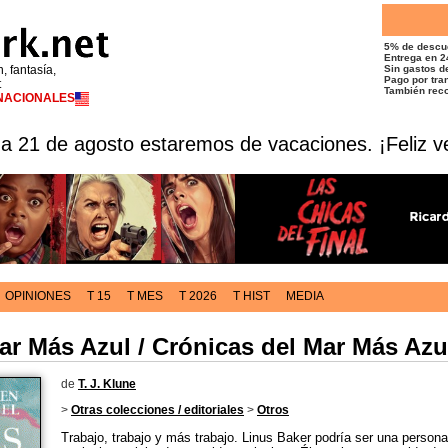
5% de descu
Entrega en 2
n, fantasía,
Sin gastos de
Pago por tran
t
También reco
RNACIONALES
 a 21 de agosto estaremos de vacaciones. ¡Feliz v
OPINIONES
T 15
T MES
T 2026
T HIST
MEDIA
ar Más Azul / Crónicas del Mar Más Azu
de
T. J. Klune
>
Otras colecciones / editoriales
>
Otros
Trabajo, trabajo y más trabajo. Linus Baker podría ser una persona