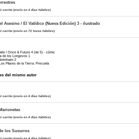
rrestres
l carrito
(envío en 4 días hábiles)
 Asesino / El Vatídico (Nueva Edición) 3 - ilustrado
l carrito
(envío en 72 horas hábiles)
do / Once & Future 4 (de 5) - cómic
ga de los Longevos 1
 Neimhaim 2
 Los Pilares de la Tierra: Precuela
es del mismo autor
l carrito
(envío en 4 días hábiles)
 Marionetas
l carrito
(envío en 4 días hábiles)
de los Susurros
l carrito
(envío en 4 días hábiles)