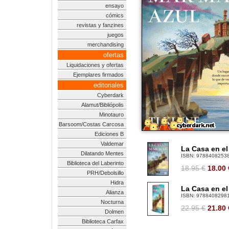
ensayo
cómics
revistas y fanzines
juegos
merchandising
ofertas
Liquidaciones y ofertas
Ejemplares firmados
editoriales
Cyberdark
Alamut/Bibliópolis
Minotauro
Barsoom/Costas Carcosa
Ediciones B
Valdemar
La Casa en el
Dilatando Mentes
ISBN:
9788408253
Biblioteca del Laberinto
18.95 €
18.00
PRH/Debolsillo
Hidra
La Casa en el
Alianza
ISBN:
9788408298
Nocturna
22.95 €
21.80
Dolmen
Biblioteca Carfax