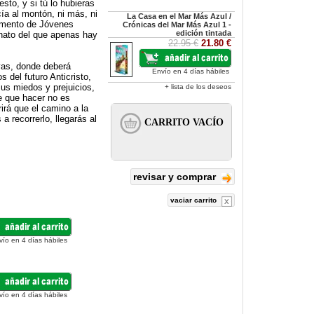
sto, y si tú lo hubieras
a al montón, ni más, ni
La Casa en el Mar Más Azul /
tamento de Jóvenes
Crónicas del Mar Más Azul 1 -
edición tintada
anato del que apenas hay
22.95 €
21.80 €
yas, donde deberá
Envío en 4 días hábiles
 del futuro Anticristo,
sus miedos y prejuicios,
+ lista de los deseos
e que hacer no es
irá que el camino a la
a recorrerlo, llegarás al
revisar y comprar
vaciar carrito
vío en 4 días hábiles
vío en 4 días hábiles