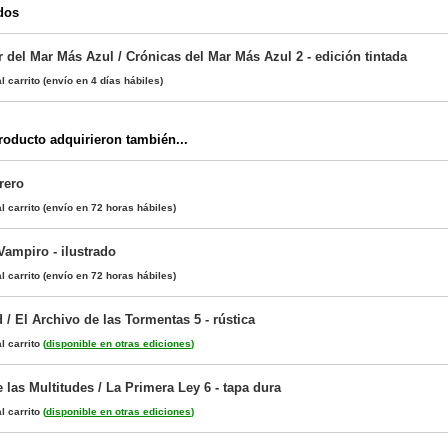
dos
 del Mar Más Azul / Crónicas del Mar Más Azul 2 - edición tintada
l carrito
(envío en 4 días hábiles)
oducto adquirieron también...
rero
l carrito
(envío en 72 horas hábiles)
Vampiro - ilustrado
l carrito
(envío en 72 horas hábiles)
 / El Archivo de las Tormentas 5 - rústica
l carrito
(
disponible en otras ediciones
)
 las Multitudes / La Primera Ley 6 - tapa dura
l carrito
(
disponible en otras ediciones
)