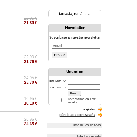
fantasía
,
romántica
22.95 €
21.80 €
Newsletter
Suscríbase a nuestra newsletter
enviar
22.90 €
21.76 €
Usuarios
24.95 €
nombre/nick
23.70 €
contraseña
16.95 €
recordarme en este
equipo
16.10 €
registro
pérdida de contraseña
25.95 €
24.65 €
lista de los deseos
listado completo