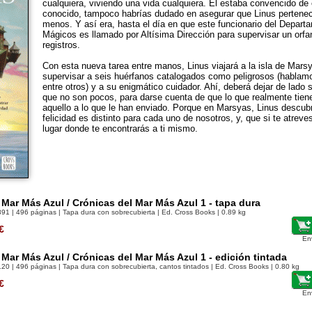
cualquiera, viviendo una vida cualquiera. Él estaba convencido de e
conocido, tampoco habrías dudado en asegurar que Linus pertenecí
menos. Y así era, hasta el día en que este funcionario del Depar
Mágicos es llamado por Altísima Dirección para supervisar un orf
registros.
Con esta nueva tarea entre manos, Linus viajará a la isla de Mars
supervisar a seis huérfanos catalogados como peligrosos (hablamos
entre otros) y a su enigmático cuidador. Ahí, deberá dejar de lado 
que no son pocos, para darse cuenta de que lo que realmente tien
aquello a lo que le han enviado. Porque en Marsyas, Linus descubr
felicidad es distinto para cada uno de nosotros, y, que si te atreves 
lugar donde te encontrarás a ti mismo.
 Mar Más Azul / Crónicas del Mar Más Azul 1 - tapa dura
891
| 496 páginas | Tapa dura con sobrecubierta | Ed. Cross Books | 0.89 kg
€
En
 Mar Más Azul / Crónicas del Mar Más Azul 1 - edición tintada
120
| 496 páginas | Tapa dura con sobrecubierta, cantos tintados | Ed. Cross Books | 0.80 kg
€
En