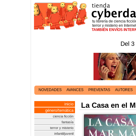
tu librería de ciencia ficció
terror y misterio en Interne
TAMBIÉN ENVÍOS INTE
Del 3
NOVEDADES
AVANCES
PREVENTAS
AUTORES
La Casa en el M
inicio
género/temática
ciencia ficción
fantasía
terror y misterio
infantil/juvenil