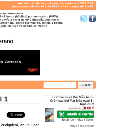
Atención al cliente y pedidos por teléfono: 913771344
lunes-jueves de 9 a 14 y de 15:30 a 18 / viernes de 9 a 13
ento permanente
4-48 horas (hábiles) por mensajero (MRW)
 envío a partir de 69 € (España peninsular)
sferencia, contra-reembolso, tarjeta o paypal
gida en nuestra oficina de Madrid
erano!
l 1
La Casa en el Mar Más Azul /
Crónicas del Mar Más Azul 1 -
tapa dura
18.95 €
18.00 €
Envío en 4 días hábiles
 cualquiera, en un lugar
+ lista de los deseos