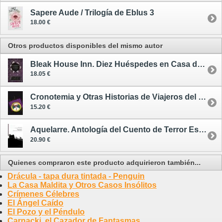
Sapere Aude / Trilogía de Eblus 3
18.00 €
Otros productos disponibles del mismo autor
Bleak House Inn. Diez Huéspedes en Casa de Dickens
18.05 €
Cronotemia y Otras Historias de Viajeros del Tiempo
15.20 €
Aquelarre. Antología del Cuento de Terror Español Actual
20.90 €
Quienes compraron este producto adquirieron también...
Drácula - tapa dura tintada - Penguin
La Casa Maldita y Otros Casos Insólitos
Crímenes Célebres
El Ángel Caído
El Pozo y el Péndulo
Carnacki, el Cazador de Fantasmas