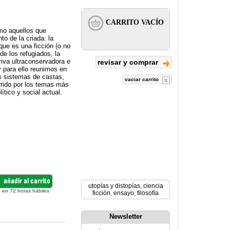
omo aquellos que
to de la criada: la
que es una ficción (o no
de los refugiados, la
riva ultraconservadora e
revisar y comprar
 para ello reunimos en
os sistemas de castas,
vaciar carrito
rrido por los temas más
ítico y social actual.
utopías y distopías
,
ciencia
 en 72 horas hábiles
ficción
,
ensayo
,
filosofía
Newsletter