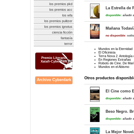
los premios pkd
La Estrella de 
los premios acc
los wfa
disponible:
añadir a
los premios pulitzer
los premios ignotus
Mañana Todaví
ciencia ficción
no disponible:
solic
fantasía
terror
Mundos en la Eternidad
El Oficinista
Terra Nova 2. Antología
Premio Literario
En Regiones Extrañas
Xatafi-Cyberdark
Robots de Cine. De María
Mundos en el Abismo
Otros productos disponibl
Archivo Cyberdark
El Cine como E
disponible:
añadir a
Beso Negro. Br
disponible:
añadir a
La Mejor Novel