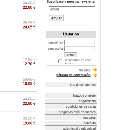
Suscríbase a nuestra newsletter
24.00 €
22.80 €
enviar
25.95 €
24.65 €
Usuarios
nombre/nick
contraseña
12.95 €
recordarme en este
equipo
12.30 €
registro
pérdida de contraseña
19.00 €
18.05 €
lista de los deseos
listado completo
24.00 €
seguimiento
22.80 €
condiciones de venta
preguntas más frecuentes
nosotros
20.00 €
19.00 €
contacto
aviso legal y privacidad