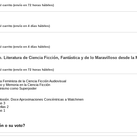
l carrito
(envío en 72 horas hábiles)
l carrito
(envío en 4 días hábiles)
l carrito
(envío en 4 días hábiles)
o. Literatura de Ciencia Ficción, Fantástica y de lo Maravilloso desde la
l carrito
(envío en 72 horas hábiles)
 Feminista de la Ciencia Ficción Audiovisual
 y Memoria en la Ciencia Ficción
inismo como Superpoder
plosión. Doce Aproximaciones Concéntricas a Watchmen
as 3
llas 2
as 1
ón o su voto?