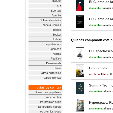
Diábolo
El Cuento de la
Oz
disponible:
añadir a
Sportula
Apache
El Cuento de la
El Transbordador
Planeta Cómics
disponible:
añadir a
Insólita
Booket
Umbriel
Quienes compraron este pr
Impedimenta
Gigamesh
El Espectrosco
Norma
disponible:
añadir a
Red Key
Duermevela
Cronomoto
Panini
Otras editoriales
no disponible:
solic
Otros idiomas
Summa Techno
guías de compra
disponible:
añadir a
libros más populares
superventas
los premios hugo
Hyperspace. Rev
los premios nebula
disponible:
añadir a
los premios locus