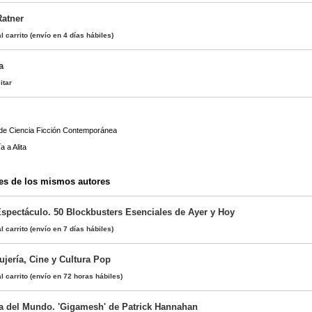
Ratner
l carrito
(envío en 4 días hábiles)
a
itar
 de Ciencia Ficción Contemporánea
 a Alita
es de los mismos autores
spectáculo. 50 Blockbusters Esenciales de Ayer y Hoy
l carrito
(envío en 7 días hábiles)
ujería, Cine y Cultura Pop
l carrito
(envío en 72 horas hábiles)
a del Mundo. 'Gigamesh' de Patrick Hannahan