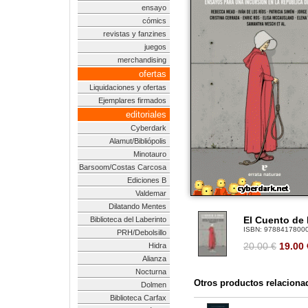
ensayo
cómics
revistas y fanzines
juegos
merchandising
ofertas
Liquidaciones y ofertas
Ejemplares firmados
editoriales
Cyberdark
Alamut/Bibliópolis
Minotauro
Barsoom/Costas Carcosa
Ediciones B
Valdemar
Dilatando Mentes
El Cuento de 
Biblioteca del Laberinto
ISBN:
9788417800
PRH/Debolsillo
20.00 €
19.00
Hidra
Alianza
Nocturna
Otros productos relaciona
Dolmen
Biblioteca Carfax