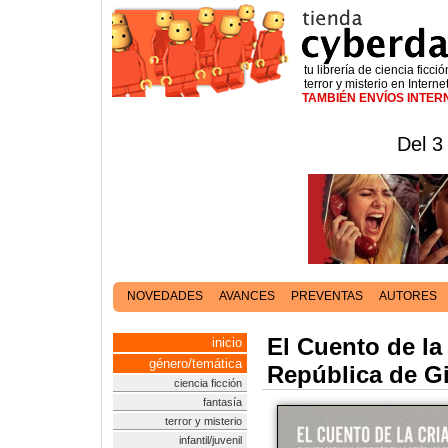
tu librería de ciencia ficció
terror y misterio en Interne
TAMBIÉN ENVÍOS INTE
Del 3
NOVEDADES
AVANCES
PREVENTAS
AUTORES
El Cuento de la
inicio
género/temática
República de G
ciencia ficción
fantasía
terror y misterio
infantil/juvenil