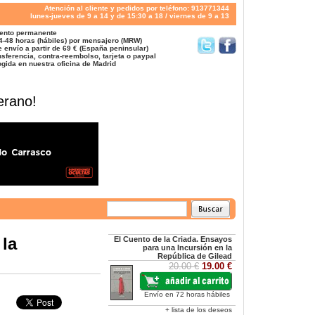
Atención al cliente y pedidos por teléfono: 913771344
lunes-jueves de 9 a 14 y de 15:30 a 18 / viernes de 9 a 13
ento permanente
4-48 horas (hábiles) por mensajero (MRW)
 envío a partir de 69 € (España peninsular)
sferencia, contra-reembolso, tarjeta o paypal
gida en nuestra oficina de Madrid
erano!
 la
El Cuento de la Criada. Ensayos
para una Incursión en la
República de Gilead
20.00 €
19.00 €
Envío en 72 horas hábiles
+ lista de los deseos