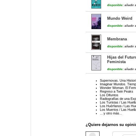
disponible:
añadir a
Mundo Weird
disponible:
añadir a
Membrana
disponible:
añadir a
Hijas del Futur
Feminista
disponible:
añadir a
Supernovas. Una Historia
Imaginar Mundos. Tiempo
Wonder Woman. El Fem
Regreso a Twin Peaks
Los Difuntos
Radiografías de una Ex
Los Turistas / Las Huell
Los Huérfanos / Las Hue
Los Muertos / Las Huell
... y otro más...
¿Quiere dejarnos su opini