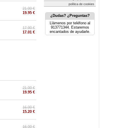
política de cookies
21.00 €
19.95 €
¿Dudas? ¿Preguntas?
Llámenos por teléfono al
913771344. Estaremos
17.90 €
encantados de ayudarle.
17.01 €
21.00 €
19.95 €
16.00 €
15.20 €
16.00 €