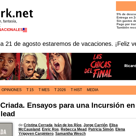
5% de descu
Entrega en 2
n, fantasía,
Sin gastos de
Pago por tran
t
También reco
RNACIONALES
 a 21 de agosto estaremos de vacaciones. ¡Feliz v
OPINIONES
T 15
T MES
T 2026
T HIST
MEDIA
 Criada. Ensayos para una Incursión en
ilead
de
Cristina Cerrada
,
Iván de los Ríos
,
Jorge Carrión
,
Elisa
McCausland
,
Enric Ros
,
Rebecca Mead
,
Patricia Simón
,
Elena
Yrigoyen Carpintero
,
Samantha Wesch