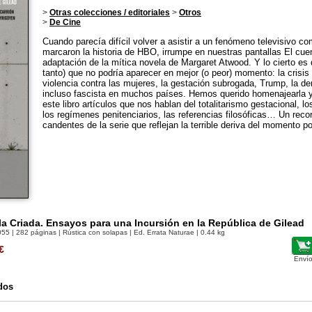
>
Otras colecciones / editoriales
>
Otros
>
De Cine
Cuando parecía difícil volver a asistir a un fenómeno televisivo c
marcaron la historia de HBO, irrumpe en nuestras pantallas El cuen
adaptación de la mítica novela de Margaret Atwood. Y lo cierto es 
tanto) que no podría aparecer en mejor (o peor) momento: la crisis 
violencia contra las mujeres, la gestación subrogada, Trump, la de
incluso fascista en muchos países. Hemos querido homenajearla y
este libro artículos que nos hablan del totalitarismo gestacional, l
los regímenes penitenciarios, las referencias filosóficas… Un reco
candentes de la serie que reflejan la terrible deriva del momento pol
la Criada. Ensayos para una Incursión en la República de Gilead
055
| 282 páginas | Rústica con solapas | Ed. Errata Naturae | 0.44 kg
€
Envío
dos