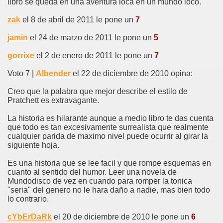
libro se queda en una aventura loca en un mundo loco.
zak
el 8 de abril de 2011 le pone un
7
jamin
el 24 de marzo de 2011 le pone un
5
gorrixe
el 2 de enero de 2011 le pone un
7
Voto 7 |
Albender
el 22 de diciembre de 2010 opina:
Creo que la palabra que mejor describe el estilo de
Pratchett es extravagante.
La historia es hilarante aunque a medio libro te das cuenta
que todo es tan excesivamente surrealista que realmente
cualquier parida de maximo nivel puede ocurrir al girar la
siguiente hoja.
Es una historia que se lee facil y que rompe esquemas en
cuanto al sentido del humor. Leer una novela de
Mundodisco de vez en cuando para romper la tonica
"seria" del genero no le hara daño a nadie, mas bien todo
lo contrario.
cYbErDaRk
el 20 de diciembre de 2010 le pone un
6