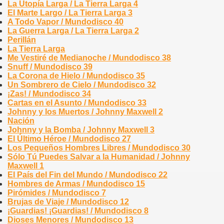
La Utopía Larga / La Tierra Larga 4
El Marte Largo / La Tierra Larga 3
A Todo Vapor / Mundodisco 40
La Guerra Larga / La Tierra Larga 2
Perillán
La Tierra Larga
Me Vestiré de Medianoche / Mundodisco 38
Snuff / Mundodisco 39
La Corona de Hielo / Mundodisco 35
Un Sombrero de Cielo / Mundodisco 32
¡Zas! / Mundodisco 34
Cartas en el Asunto / Mundodisco 33
Johnny y los Muertos / Johnny Maxwell 2
Nación
Johnny y la Bomba / Johnny Maxwell 3
El Último Héroe / Mundodisco 27
Los Pequeños Hombres Libres / Mundodisco 30
Sólo Tú Puedes Salvar a la Humanidad / Johnny
Maxwell 1
El País del Fin del Mundo / Mundodisco 22
Hombres de Armas / Mundodisco 15
Pirómides / Mundodisco 7
Brujas de Viaje / Mundodisco 12
¡Guardias! ¡Guardias! / Mundodisco 8
Dioses Menores / Mundodisco 13