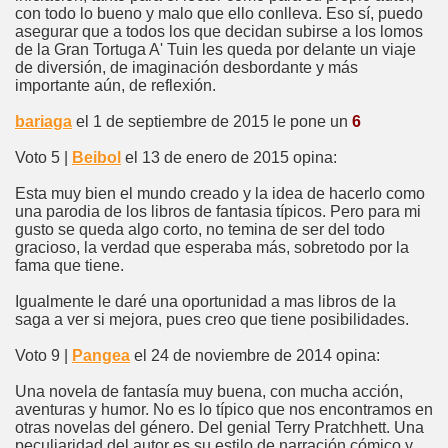
con todo lo bueno y malo que ello conlleva. Eso sí, puedo
asegurar que a todos los que decidan subirse a los lomos
de la Gran Tortuga A' Tuin les queda por delante un viaje
de diversión, de imaginación desbordante y más
importante aún, de reflexión.
bariaga
el 1 de septiembre de 2015 le pone un
6
Voto 5 |
Beibol
el 13 de enero de 2015 opina:
Esta muy bien el mundo creado y la idea de hacerlo como
una parodia de los libros de fantasia típicos. Pero para mi
gusto se queda algo corto, no temina de ser del todo
gracioso, la verdad que esperaba más, sobretodo por la
fama que tiene.
Igualmente le daré una oportunidad a mas libros de la
saga a ver si mejora, pues creo que tiene posibilidades.
Voto 9 |
Pangea
el 24 de noviembre de 2014 opina:
Una novela de fantasía muy buena, con mucha acción,
aventuras y humor. No es lo típico que nos encontramos en
otras novelas del género. Del genial Terry Pratchhett. Una
peculiaridad del autor es su estilo de narración cómico y