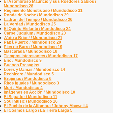
El Asombroso Mauricio y sus Roedores Sabios /
Mundodisco 28
Regimiento Monstruoso / Mundodisco 31
Ronda de Noche / Mundodisco 29
Ladrón del Tiempo / Mundodisco 26
La Verdad / Mundodisco 25
El Quinto Elefante / Mundodisco 24
Carpe Jugulum / Mundodisco 23
¡Voto a Bríos! / Mundodisco 21
Papá Puerco / Mundodisco 20
Pies de Barro / Mundodisco 19
Mascarada / Mundodisco 18
Tiempos Interesantes / Mundodisco 17
Eric / Mundodisco 9
Buenos Presagios
Lores y Damas / Mundodisco 14
Rechicero / Mundodisco 5
Brujerías / Mundodisco 6
Ritos Iguales / Mundodisco 3
Mort / Mundodisco 4
Imágenes en Acción / Mundodisco 10
El Segador / Mundodisco 11
Soul Music / Mundodisco 16
El Pueblo de la Alfombra / Johnny Maxwell 4
El Cosmos Largo / La Tierra Larga 5