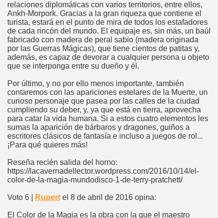
relaciones diplomáticas con varios territorios, entre ellos,
Ankh-Morpork. Gracias a la gran riqueza que contiene el
turista, estará en el punto de mira de todos los estafadores
de cada rincón del mundo. El equipaje es, sin más, un baúl
fabricado con madera de peral sabio (madera originada
por las Guerras Mágicas), que tiene cientos de patitas y,
además, es capaz de devorar a cualquier persona u objeto
que se interponga entre su dueño y él.
Por último, y no por ello menos importante, también
contaremos con las apariciones estelares de la Muerte, un
curioso personaje que pasea por las calles de la ciudad
cumpliendo su deber, y, ya que está en tierra, aprovecha
para catar la vida humana. Si a estos cuatro elementos les
sumas la aparición de bárbaros y dragones, guiños a
escritores clásicos de fantasía e incluso a juegos de rol...
¡Para qué quieres más!
Reseña recién salida del horno:
https://lacavernadellector.wordpress.com/2016/10/14/el-
color-de-la-magia-mundodisco-1-de-terry-pratchett/
Voto 6 |
Rupert
el 8 de abril de 2016 opina:
El Color de la Magia es la obra con la que el maestro