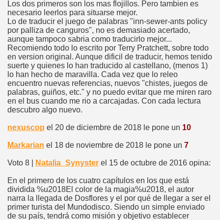
Los dos primeros son los mas flojillos. Pero tambien es
necesario leerlos para situarse mejor.
Lo de traducir el juego de palabras "inn-sewer-ants policy
por palliza de canguros", no es demasiado acertado,
aunque tampoco sabria como traducirlo mejor...
Recomiendo todo lo escrito por Terry Pratchett, sobre todo
en version original. Aunque dificil de traducir, hemos tenido
suerte y quienes lo han traducido al castellano, (menos 1)
lo han hecho de maravilla. Cada vez que lo releo
encuentro nuevas referencias, nuevos "chistes, juegos de
palabras, guiños, etc." y no puedo evitar que me miren raro
en el bus cuando me rio a carcajadas. Con cada lectura
descubro algo nuevo.
nexuscop
el 20 de diciembre de 2018 le pone un
10
Markarian
el 18 de noviembre de 2018 le pone un
7
Voto 8 |
Natalia_Synyster
el 15 de octubre de 2016 opina:
En el primero de los cuatro capítulos en los que está
dividida %u2018El color de la magia%u2018, el autor
narra la llegada de Dosflores y el por qué de llegar a ser el
primer turista del Mundodisco. Siendo un simple enviado
de su país, tendrá como misión y objetivo establecer