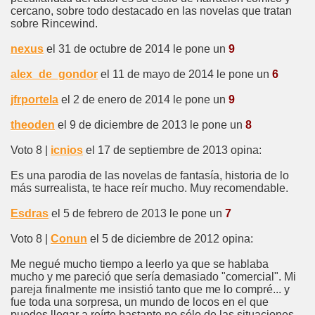
cercano, sobre todo destacado en las novelas que tratan
sobre Rincewind.
nexus
el 31 de octubre de 2014 le pone un
9
alex_de_gondor
el 11 de mayo de 2014 le pone un
6
jfrportela
el 2 de enero de 2014 le pone un
9
theoden
el 9 de diciembre de 2013 le pone un
8
Voto 8 |
icnios
el 17 de septiembre de 2013 opina:
Es una parodia de las novelas de fantasía, historia de lo
más surrealista, te hace reír mucho. Muy recomendable.
Esdras
el 5 de febrero de 2013 le pone un
7
Voto 8 |
Conun
el 5 de diciembre de 2012 opina:
Me negué mucho tiempo a leerlo ya que se hablaba
mucho y me pareció que sería demasiado "comercial". Mi
pareja finalmente me insistió tanto que me lo compré... y
fue toda una sorpresa, un mundo de locos en el que
puedes llegar a reírte bastante no sólo de las situaciones