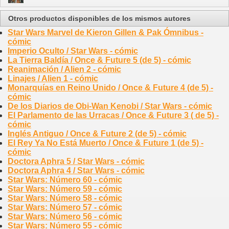
Otros productos disponibles de los mismos autores
Star Wars Marvel de Kieron Gillen & Pak Ómnibus -
cómic
Imperio Oculto / Star Wars - cómic
La Tierra Baldía / Once & Future 5 (de 5) - cómic
Reanimación / Alien 2 - cómic
Linajes / Alien 1 - cómic
Monarquías en Reino Unido / Once & Future 4 (de 5) -
cómic
De los Diarios de Obi-Wan Kenobi / Star Wars - cómic
El Parlamento de las Urracas / Once & Future 3 ( de 5) -
cómic
Inglés Antiguo / Once & Future 2 (de 5) - cómic
El Rey Ya No Está Muerto / Once & Future 1 (de 5) -
cómic
Doctora Aphra 5 / Star Wars - cómic
Doctora Aphra 4 / Star Wars - cómic
Star Wars: Número 60 - cómic
Star Wars: Número 59 - cómic
Star Wars: Número 58 - cómic
Star Wars: Número 57 - cómic
Star Wars: Número 56 - cómic
Star Wars: Número 55 - cómic