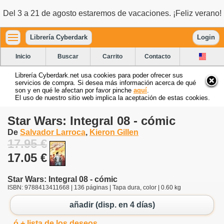
Del 3 a 21 de agosto estaremos de vacaciones. ¡Feliz verano!
Librería Cyberdark
Login
Inicio
Buscar
Carrito
Contacto
Librería Cyberdark.net usa cookies para poder ofrecer sus
servicios de compra. Si desea más información acerca de qué
son y en qué le afectan por favor pinche
aquí
.
El uso de nuestro sitio web implica la aceptación de estas cookies.
Star Wars: Integral 08 - cómic
De
Salvador Larroca
,
Kieron Gillen
17.95 €
17.05 €
Star Wars: Integral 08 - cómic
ISBN: 9788413411668 | 136 páginas | Tapa dura, color | 0.60 kg
añadir (disp. en 4 días)
ó + lista de los deseos