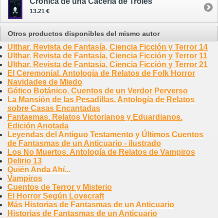
Crónica de una Cacería de Troles
13.21 €
Otros productos disponibles del mismo autor
Ulthar. Revista de Fantasía, Ciencia Ficción y Terror 14
Ulthar. Revista de Fantasía, Ciencia Ficción y Terror 11
Ulthar. Revista de Fantasía, Ciencia Ficción y Terror 21
El Ceremonial. Antología de Relatos de Folk Horror
Navidades de Miedo
Gótico Botánico. Cuentos de un Verdor Perverso
La Mansión de las Pesadillas. Antología de Relatos
sobre Casas Encantadas
Fantasmas. Relatos Victorianos y Eduardianos.
Edición Anotada
Leyendas del Antiguo Testamento y Últimos Cuentos
de Fantasmas de un Anticuario - ilustrado
Los No Muertos. Antología de Relatos de Vampiros
Delirio 13
Quién Anda Ahí...
Vampiros
Cuentos de Terror y Misterio
El Horror Según Lovecraft
Más Historias de Fantasmas de un Anticuario
Historias de Fantasmas de un Anticuario