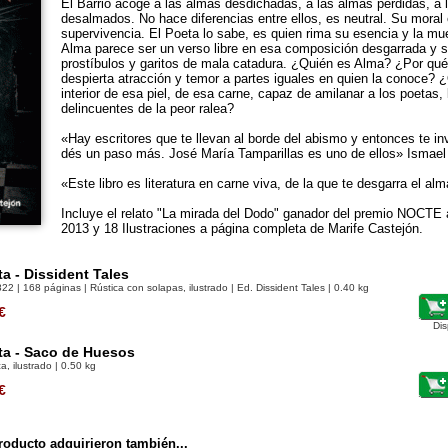
El Barrio acoge a las almas desdichadas, a las almas perdidas, a 
desalmados. No hace diferencias entre ellos, es neutral. Su moral 
supervivencia. El Poeta lo sabe, es quien rima su esencia y la mue
Alma parece ser un verso libre en esa composición desgarrada y s
prostíbulos y garitos de mala catadura. ¿Quién es Alma? ¿Por qué
despierta atracción y temor a partes iguales en quien la conoce? ¿
interior de esa piel, de esa carne, capaz de amilanar a los poetas, 
delincuentes de la peor ralea?
«Hay escritores que te llevan al borde del abismo y entonces te i
dés un paso más. José María Tamparillas es uno de ellos» Ismael
«Este libro es literatura en carne viva, de la que te desgarra el a
Incluye el relato "La mirada del Dodo" ganador del premio NOCTE a
2013 y 18 Ilustraciones a página completa de Marife Castejón.
ta - Dissident Tales
822
| 168 páginas | Rústica con solapas, ilustrado | Ed. Dissident Tales | 0.40 kg
€
Dis
ta - Saco de Huesos
a, ilustrado | 0.50 kg
€
oducto adquirieron también...