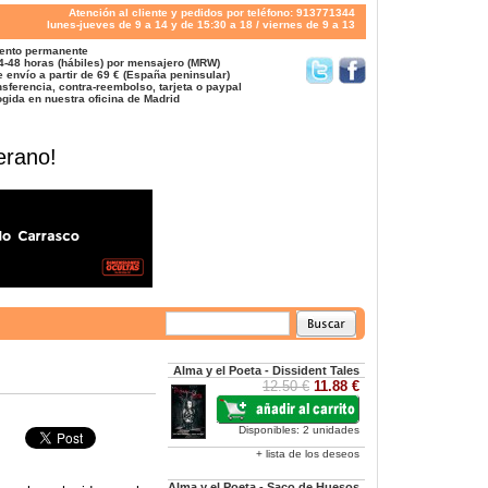
Atención al cliente y pedidos por teléfono: 913771344
lunes-jueves de 9 a 14 y de 15:30 a 18 / viernes de 9 a 13
ento permanente
4-48 horas (hábiles) por mensajero (MRW)
 envío a partir de 69 € (España peninsular)
sferencia, contra-reembolso, tarjeta o paypal
gida en nuestra oficina de Madrid
erano!
Alma y el Poeta - Dissident Tales
12.50 €
11.88 €
Disponibles: 2 unidades
+ lista de los deseos
Alma y el Poeta - Saco de Huesos