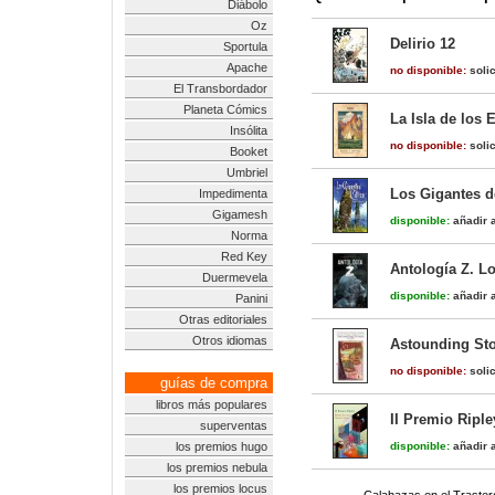
Diábolo
Oz
Delirio 12
Sportula
Apache
no disponible:
solic
El Transbordador
Planeta Cómics
La Isla de los 
Insólita
no disponible:
solic
Booket
Umbriel
Los Gigantes d
Impedimenta
Gigamesh
disponible:
añadir a
Norma
Red Key
Antología Z. L
Duermevela
disponible:
añadir a
Panini
Otras editoriales
Otros idiomas
Astounding Sto
no disponible:
solic
guías de compra
libros más populares
II Premio Riple
superventas
los premios hugo
disponible:
añadir a
los premios nebula
los premios locus