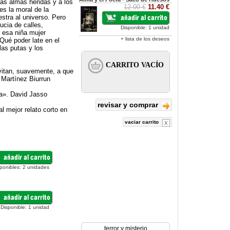
las almas heridas y a los
12.00 €
11.40 €
es la moral de la
stra al universo. Pero
ucia de calles,
Disponible: 1 unidad
 esa niña mujer
+ lista de los deseos
Qué poder late en el
las putas y los
nvitan, suavemente, a que
 Martínez Biurrun
lma». David Jasso
revisar y comprar
l mejor relato corto en
vaciar carrito
ponibles:
2
unidades
Disponible:
1
unidad
terror y misterio