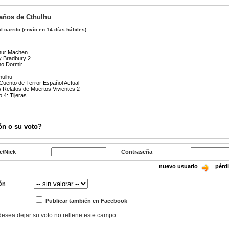
 años de Cthulhu
l carrito
(envío en 14 días hábiles)
thur Machen
y Bradbury 2
no Dormir
hulhu
 Cuento de Terror Español Actual
s Relatos de Muertos Vivientes 2
 4: Tijeras
ón o su voto?
e/Nick
Contraseña
nuevo usuario
pérd
ón
Publicar también en Facebook
 desea dejar su voto no rellene este campo