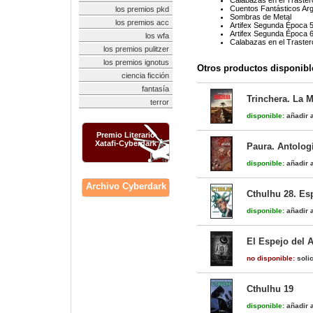
Calabazas en el Trastero
Cuentos Fantásticos Ar
los premios pkd
Sombras de Metal
los premios acc
Artifex Segunda Época 
Artifex Segunda Época 
los wfa
Calabazas en el Traster
los premios pulitzer
los premios ignotus
Otros productos disponibl
ciencia ficción
fantasía
Trinchera. La 
terror
disponible:
añadir a
Premio Literario
Xatafi-Cyberdark
Paura. Antolog
disponible:
añadir a
Archivo Cyberdark
Cthulhu 28. Esp
disponible:
añadir a
El Espejo del 
no disponible:
solic
Cthulhu 19
disponible:
añadir a