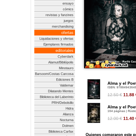
ensayo
cómics
revistas y fanzines
juegos
merchandising
ofertas
Liquidaciones y ofertas
Ejemplares firmados
editoriales
Cyberdark
Alamut/Bibliópolis
Minotauro
Barsoom/Costas Carcosa
Ediciones B
Alma y el Poe
Valdemar
ISBN:
9788494364
Dilatando Mentes
12.50 €
11.88
Biblioteca del Laberinto
PRH/Debolsillo
Alma y el Poe
Hidra
164 páginas | Rústic
Alianza
12.00 €
11.40
Nocturna
Dolmen
Biblioteca Carfax
Quienes compraron este pr