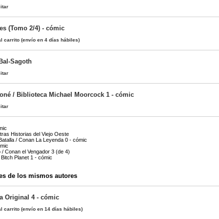
itar
s (Tomo 2/4) - cómic
l carrito
(envío en 4 días hábiles)
Bal-Sagoth
itar
boné / Biblioteca Michael Moorcock 1 - cómic
itar
mic
tras Historias del Viejo Oeste
atalla / Conan La Leyenda 0 - cómic
ómic
o / Conan el Vengador 3 (de 4)
 Bitch Planet 1 - cómic
es de los mismos autores
a Original 4 - cómic
l carrito
(envío en 14 días hábiles)