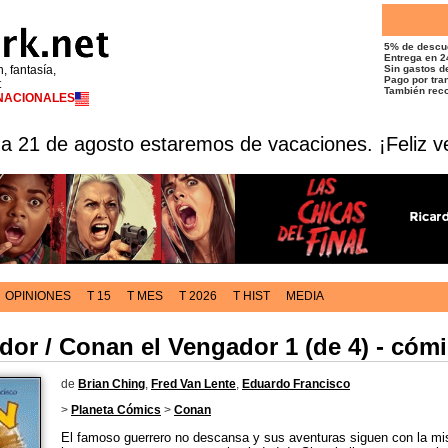
5% de descu
Entrega en 2
n, fantasía,
Sin gastos de
Pago por tran
t
También reco
RNACIONALES
 a 21 de agosto estaremos de vacaciones. ¡Feliz v
OPINIONES
T 15
T MES
T 2026
T HIST
MEDIA
or / Conan el Vengador 1 (de 4) - cóm
de
Brian Ching
,
Fred Van Lente
,
Eduardo Francisco
>
Planeta Cómics
>
Conan
El famoso guerrero no descansa y sus aventuras siguen con la m