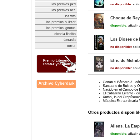
los premios pkd
no disponible:
solic
los premios acc
los wfa
Choque de Reye
los premios pulitzer
disponible:
añadir a
los premios ignotus
ciencia ficción
Los Dioses de 
fantasía
terror
no disponible:
solic
Elric de Melni
Premio Literario
Xatafi-Cyberdark
no disponible:
solic
Conan el Bárbaro 3 - có
Archivo Cyberdark
Santuario de Buitres y O
Nacido en el Campo de B
El Caballero Errante - c
Xuthal, la del Crepúscul
Máquina Extraordinaria /
Otros productos disponibl
Aliens. La Etap
disponible:
añadir a