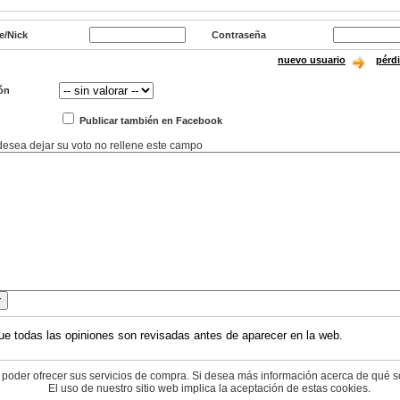
e/Nick
Contraseña
nuevo usuario
pérd
ón
Publicar también en Facebook
 desea dejar su voto no rellene este campo
ue todas las opiniones son revisadas antes de aparecer en la web.
 poder ofrecer sus servicios de compra. Si desea más información acerca de qué s
El uso de nuestro sitio web implica la aceptación de estas cookies.
© 2004-2026 cyberdark.net - todos los derechos reservados