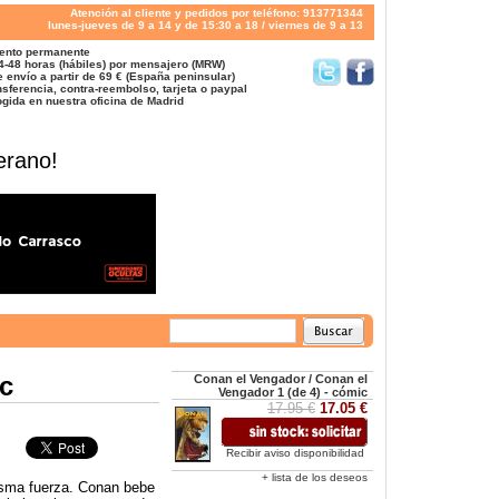
Atención al cliente y pedidos por teléfono: 913771344
lunes-jueves de 9 a 14 y de 15:30 a 18 / viernes de 9 a 13
ento permanente
4-48 horas (hábiles) por mensajero (MRW)
 envío a partir de 69 € (España peninsular)
sferencia, contra-reembolso, tarjeta o paypal
gida en nuestra oficina de Madrid
erano!
ic
Conan el Vengador / Conan el
Vengador 1 (de 4) - cómic
17.95 €
17.05 €
Recibir aviso disponibilidad
+ lista de los deseos
isma fuerza. Conan bebe