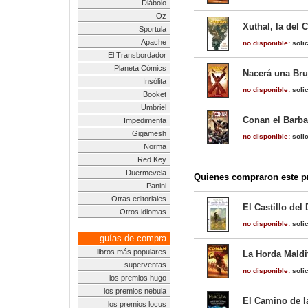
Diábolo
Oz
Xuthal, la del 
Sportula
Apache
no disponible:
solic
El Transbordador
Planeta Cómics
Nacerá una Bruj
Insólita
no disponible:
solic
Booket
Umbriel
Conan el Barba
Impedimenta
Gigamesh
no disponible:
solic
Norma
Red Key
Duermevela
Quienes compraron este pr
Panini
Otras editoriales
El Castillo de
Otros idiomas
no disponible:
solic
guías de compra
libros más populares
La Horda Maldit
superventas
no disponible:
solic
los premios hugo
los premios nebula
El Camino de la
los premios locus