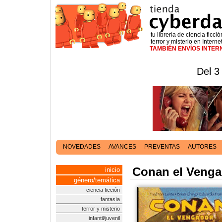
tu librería de ciencia ficció
terror y misterio en Interne
TAMBIÉN ENVÍOS INTE
Del 3
NOVEDADES
AVANCES
PREVENTAS
AUTORES
Conan el Vengad
inicio
género/temática
ciencia ficción
fantasía
terror y misterio
infantil/juvenil