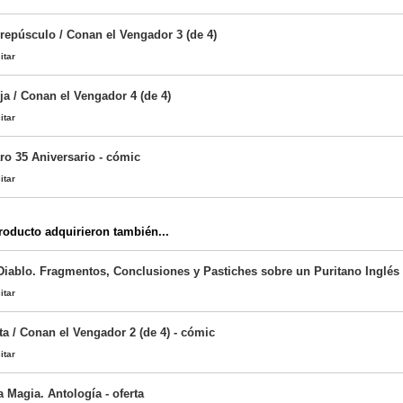
Crepúsculo / Conan el Vengador 3 (de 4)
itar
a / Conan el Vengador 4 (de 4)
itar
ro 35 Aniversario - cómic
itar
oducto adquirieron también...
l Diablo. Fragmentos, Conclusiones y Pastiches sobre un Puritano Inglés
itar
a / Conan el Vengador 2 (de 4) - cómic
itar
 Magia. Antología - oferta