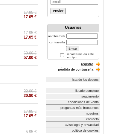
enviar
17.95 €
17.05 €
Usuarios
17.95 €
nombre/nick
17.05 €
contraseña
60.00 €
recordarme en este
57.00 €
equipo
registro
pérdida de contraseña
lista de los deseos
22.00 €
listado completo
20.90 €
seguimiento
condiciones de venta
preguntas más frecuentes
17.95 €
nosotros
17.05 €
contacto
aviso legal y privacidad
política de cookies
5.95 €