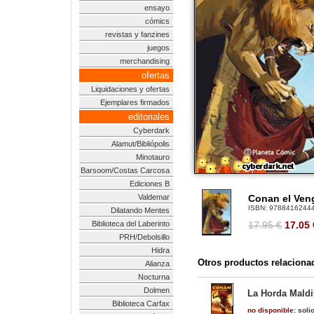
ensayo
cómics
revistas y fanzines
juegos
merchandising
ofertas
Liquidaciones y ofertas
Ejemplares firmados
editoriales
Cyberdark
Alamut/Bibliópolis
Minotauro
Barsoom/Costas Carcosa
Ediciones B
Valdemar
Conan el Veng
ISBN:
9788416244
Dilatando Mentes
Biblioteca del Laberinto
17.95 €
17.05
PRH/Debolsillo
Hidra
Otros productos relaciona
Alianza
Nocturna
Dolmen
La Horda Maldit
Biblioteca Carfax
no disponible:
solic