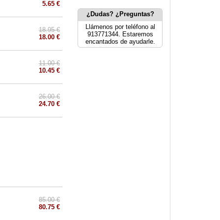
5.65 €
¿Dudas? ¿Preguntas?
Llámenos por teléfono al
18.95 €
913771344. Estaremos
18.00 €
encantados de ayudarle.
11.00 €
10.45 €
26.00 €
24.70 €
85.00 €
80.75 €