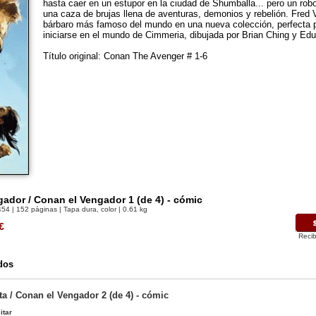
hasta caer en un estupor en la ciudad de Shumballa... pero un rob
una caza de brujas llena de aventuras, demonios y rebelión. Fred 
bárbaro más famoso del mundo en una nueva colección, perfecta p
iniciarse en el mundo de Cimmeria, dibujada por Brian Ching y Ed
Título original: Conan The Avenger # 1-6
ador / Conan el Vengador 1 (de 4) - cómic
454
| 152 páginas | Tapa dura, color | 0.61 kg
€
Recib
dos
a / Conan el Vengador 2 (de 4) - cómic
itar