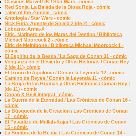
Clásicos Marvel UK / Star Wars - cómic
Red Sonja. La Balada de la Diosa Roja - cómic
Tales of the Zombie - cómic
Antología / Star Wars - cómic
Nick Furia. Agente de Shield 2 (de 2) - cómic
Lobezno: Arma-X
Elric. Marinero de los Mares del Destino / Biblioteca
Michael Moorcock 2 - cómic
Elric de Melniboné / Biblioteca Michael Moorcock 1 -
cómic
El Espíritu de la Bestia / La Saga de Conan 31 - cómic
Venganza en el Desierto y Otras Historias / Conan Rey
2 (de 11)- cómic
El Trono de Aquilonia / Conan la Leyenda 12 - cómic
Camino de Reyes / Conan la Leyenda 11 - cómic
La Bruja de las Brumas y Otras Historias / Conan Rey 1
(de 11) - cómic
Conan & Belit Integral - cómic
La Guerra de la Eternidad / Las Crónicas de Conan 16 -
cómic
La Búsqueda de la Creación / Las Crónicas de Conan
17 - cómic
El Pasadizo de Mullah-Kajar / Las Crónicas de Conan
15 - cómic
La Sombra de la Bestia / Las Crónicas de Conan 14 -