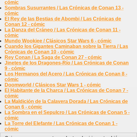
cómic
Sombras Susurrantes / Las Crónicas de Conan 13 -
cómic
El Rey de las Bestias de Abombi / Las Crónicas de
Conan 12 - cómic
La Danza del Cráneo / Las Crónicas de Conan 11 -
cómic
Mundo Wookiee / Clásicos Star Wars 6 - cómic
Cuando los Gigantes Caminaban sobre la Tierra / Las
Crónicas de Conan 10 - cómic
Rey Conan / La Saga de Conan 27 - cómic
Jinetes de los Dragones-Río / Las Crónicas de Conan
9 - cómic
Los Hermanos del Acero / Las Crónicas de Conan 8 -
cómic
Doomworld / Clásicos Star Wars 1 - cómic
El Habitante de la Charca / Las Crónicas de Conan 7 -
cómic
La Maldición de la Calavera Dorada / Las Crónicas de
Conan 6 - cómic
La Sombra en el Sepulcro / Las Crónicas de Conan 5 -
cómic
La Torre del Elefante / Las Crónicas de Conan 1 -
cómic