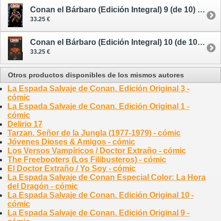
Conan el Bárbaro (Edición Integral) 9 (de 10) - cómic
33.25 €
Conan el Bárbaro (Edición Integral) 10 (de 10) - cómic
33.25 €
Otros productos disponibles de los mismos autores
La Espada Salvaje de Conan. Edición Original 3 -
cómic
La Espada Salvaje de Conan. Edición Original 1 -
cómic
Delirio 17
Tarzan. Señor de la Jungla (1977-1979) - cómic
Jóvenes Dioses & Amigos - cómic
Los Versos Vampíricos / Doctor Extraño - cómic
The Freebooters (Los Filibusteros) - cómic
El Doctor Extraño / Yo Soy - cómic
La Espada Salvaje de Conan Especial Color: La Hora
del Dragón - cómic
La Espada Salvaje de Conan. Edición Original 10 -
cómic
La Espada Salvaje de Conan. Edición Original 9 -