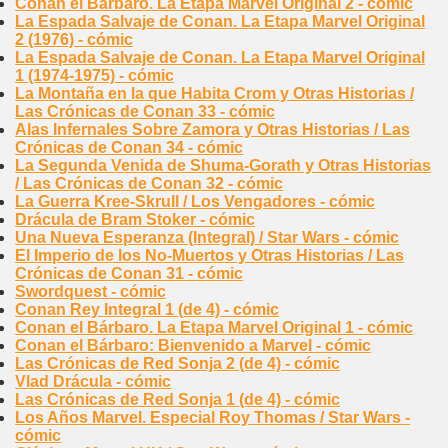
Conan el Bárbaro. La Etapa Marvel Original 2 - cómic
La Espada Salvaje de Conan. La Etapa Marvel Original
2 (1976) - cómic
La Espada Salvaje de Conan. La Etapa Marvel Original
1 (1974-1975) - cómic
La Montaña en la que Habita Crom y Otras Historias /
Las Crónicas de Conan 33 - cómic
Alas Infernales Sobre Zamora y Otras Historias / Las
Crónicas de Conan 34 - cómic
La Segunda Venida de Shuma-Gorath y Otras Historias
/ Las Crónicas de Conan 32 - cómic
La Guerra Kree-Skrull / Los Vengadores - cómic
Drácula de Bram Stoker - cómic
Una Nueva Esperanza (Integral) / Star Wars - cómic
El Imperio de los No-Muertos y Otras Historias / Las
Crónicas de Conan 31 - cómic
Swordquest - cómic
Conan Rey Integral 1 (de 4) - cómic
Conan el Bárbaro. La Etapa Marvel Original 1 - cómic
Conan el Bárbaro: Bienvenido a Marvel - cómic
Las Crónicas de Red Sonja 2 (de 4) - cómic
Vlad Drácula - cómic
Las Crónicas de Red Sonja 1 (de 4) - cómic
Los Años Marvel. Especial Roy Thomas / Star Wars -
cómic