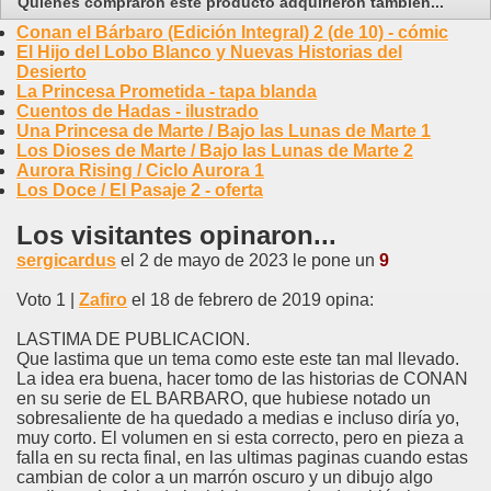
Quienes compraron este producto adquirieron también...
Conan el Bárbaro (Edición Integral) 2 (de 10) - cómic
El Hijo del Lobo Blanco y Nuevas Historias del
Desierto
La Princesa Prometida - tapa blanda
Cuentos de Hadas - ilustrado
Una Princesa de Marte / Bajo las Lunas de Marte 1
Los Dioses de Marte / Bajo las Lunas de Marte 2
Aurora Rising / Ciclo Aurora 1
Los Doce / El Pasaje 2 - oferta
Los visitantes opinaron...
sergicardus
el 2 de mayo de 2023 le pone un
9
Voto 1 |
Zafiro
el 18 de febrero de 2019 opina:
LASTIMA DE PUBLICACION.
Que lastima que un tema como este este tan mal llevado.
La idea era buena, hacer tomo de las historias de CONAN
en su serie de EL BARBARO, que hubiese notado un
sobresaliente de ha quedado a medias e incluso diría yo,
muy corto. El volumen en si esta correcto, pero en pieza a
falla en su recta final, en las ultimas paginas cuando estas
cambian de color a un marrón oscuro y un dibujo algo