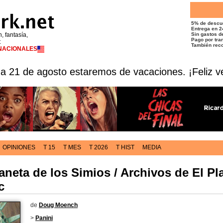
5% de descu
Entrega en 2
n, fantasía,
Sin gastos de
Pago por tran
t
También reco
RNACIONALES
 a 21 de agosto estaremos de vacaciones. ¡Feliz v
OPINIONES
T 15
T MES
T 2026
T HIST
MEDIA
laneta de los Simios / Archivos de El Pl
c
de
Doug Moench
>
Panini