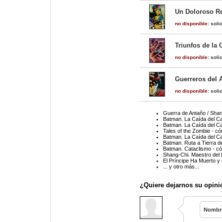
Un Doloroso Re
no disponible:
solic
Triunfos de la 
no disponible:
solic
Guerreros del 
no disponible:
solic
Guerra de Antaño / Shan
Batman. La Caída del Cab
Batman. La Caída del Cab
Tales of the Zombie - c
Batman. La Caída del Cab
Batman. Ruta a Tierra de
Batman. Cataclismo - c
Shang-Chi. Maestro del 
El Príncipe Ha Muerto y 
... y otro más...
¿Quiere dejarnos su opini
Nombr