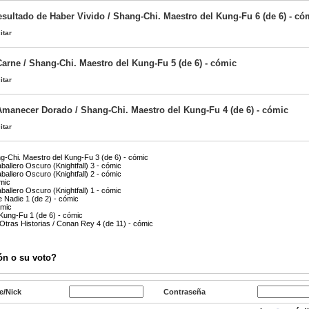
sultado de Haber Vivido / Shang-Chi. Maestro del Kung-Fu 6 (de 6) - có
itar
Carne / Shang-Chi. Maestro del Kung-Fu 5 (de 6) - cómic
itar
Amanecer Dorado / Shang-Chi. Maestro del Kung-Fu 4 (de 6) - cómic
itar
g-Chi. Maestro del Kung-Fu 3 (de 6) - cómic
allero Oscuro (Knightfall) 3 - cómic
allero Oscuro (Knightfall) 2 - cómic
ómic
allero Oscuro (Knightfall) 1 - cómic
 Nadie 1 (de 2) - cómic
ómic
Kung-Fu 1 (de 6) - cómic
Otras Historias / Conan Rey 4 (de 11) - cómic
ón o su voto?
e/Nick
Contraseña