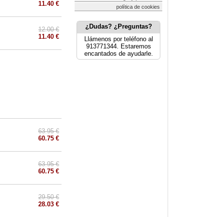
11.40 €
política de cookies
¿Dudas? ¿Preguntas?
12.00 €
11.40 €
Llámenos por teléfono al
913771344. Estaremos
encantados de ayudarle.
63.95 €
60.75 €
63.95 €
60.75 €
29.50 €
28.03 €