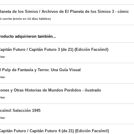
laneta de los Simios / Archivos de El Planeta de los Simios 3 - cómic
l carrito
(envío en 14 días hábiles)
oducto adquirieron también...
Capitán Futuro / Capitán Futuro 3 (de 21) (Edición Facsímil)
itar
l Pulp de Fantasía y Terror. Una Guía Visual
itar
Eones y Otras Historias de Mundos Perdidos - ilustrado
itar
acsímil Selección 1945
itar
Capitán Futuro / Capitán Futuro 4 (de 21) (Edición Facsímil)