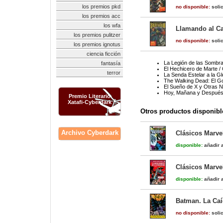
los premios pkd
no disponible:
solic
los premios acc
los wfa
Llamando al Cap
los premios pulitzer
no disponible:
solic
los premios ignotus
ciencia ficción
La Legión de las Sombr
fantasía
El Hechicero de Marte / 
terror
La Senda Estelar a la Gl
The Walking Dead: El G
El Sueño de X y Otras 
Hoy, Mañana y Despué
Premio Literario
Xatafi-Cyberdark
Otros productos disponibl
Archivo Cyberdark
Clásicos Marvel
disponible:
añadir a
Clásicos Marvel
disponible:
añadir a
Batman. La Caíd
no disponible:
solic