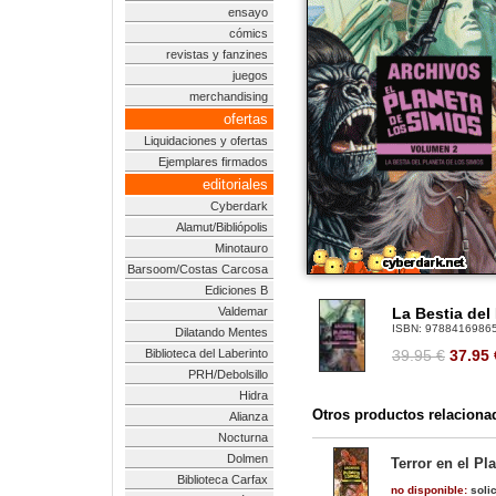
ensayo
cómics
revistas y fanzines
juegos
merchandising
ofertas
Liquidaciones y ofertas
Ejemplares firmados
editoriales
Cyberdark
Alamut/Bibliópolis
Minotauro
Barsoom/Costas Carcosa
Ediciones B
Valdemar
La Bestia del
ISBN:
9788416986
Dilatando Mentes
Biblioteca del Laberinto
39.95 €
37.95
PRH/Debolsillo
Hidra
Otros productos relaciona
Alianza
Nocturna
Dolmen
Terror en el Pl
Biblioteca Carfax
no disponible:
solic