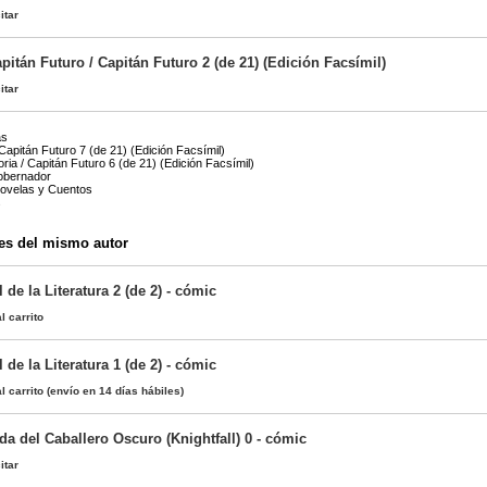
itar
itán Futuro / Capitán Futuro 2 (de 21) (Edición Facsímil)
itar
as
Capitán Futuro 7 (de 21) (Edición Facsímil)
oria / Capitán Futuro 6 (de 21) (Edición Facsímil)
obernador
Novelas y Cuentos
s
es del mismo autor
 de la Literatura 2 (de 2) - cómic
l carrito
 de la Literatura 1 (de 2) - cómic
l carrito
(envío en 14 días hábiles)
a del Caballero Oscuro (Knightfall) 0 - cómic
itar