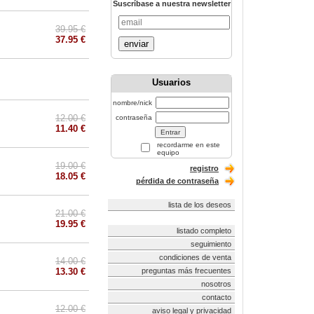
Suscríbase a nuestra newsletter
39.95 €
37.95 €
enviar
Usuarios
nombre/nick
12.00 €
contraseña
11.40 €
recordarme en este
equipo
19.00 €
registro
18.05 €
pérdida de contraseña
lista de los deseos
21.00 €
19.95 €
listado completo
seguimiento
condiciones de venta
14.00 €
13.30 €
preguntas más frecuentes
nosotros
contacto
12.00 €
aviso legal y privacidad