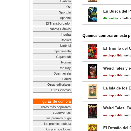
Diábolo
Oz
En Busca del P
Sportula
Apache
disponible:
añadir a
El Transbordador
Planeta Cómics
Insólita
Quienes compraron este pr
Booket
Umbriel
El Triunfo del 
Impedimenta
no disponible:
solic
Gigamesh
Norma
Red Key
Weird Tales y e
Duermevela
no disponible:
solic
Panini
Otras editoriales
La Isla de los 
Otros idiomas
no disponible:
solic
guías de compra
libros más populares
Weird Tales. F
superventas
no disponible:
solic
los premios hugo
los premios nebula
El Desafío del 
los premios locus