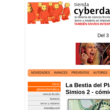
tu librería de ciencia ficció
terror y misterio en Interne
TAMBIÉN ENVÍOS INTE
Del 3
NOVEDADES
AVANCES
PREVENTAS
AUTORES
La Bestia del P
inicio
género/temática
Simios 2 - cómi
ciencia ficción
fantasía
terror y misterio
infantil/juvenil