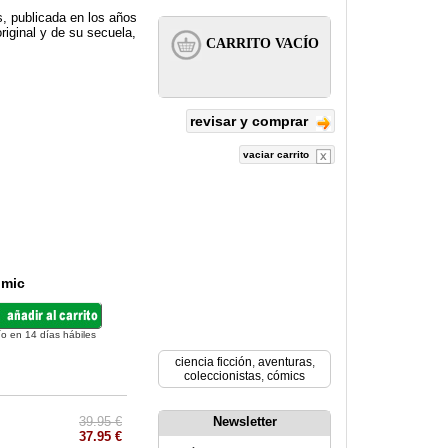
s, publicada en los años
riginal y de su secuela,
revisar y comprar
vaciar carrito
ómic
ío en 14 días hábiles
ciencia ficción
,
aventuras
,
coleccionistas
,
cómics
39.95 €
Newsletter
37.95 €