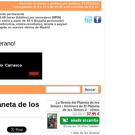
Atención al cliente y pedidos por teléfono: 913771344
lunes-jueves de 9 a 14 y de 15:30 a 18 / viernes de 9 a 13
ento permanente
4-48 horas (hábiles) por mensajero (MRW)
 envío a partir de 69 € (España peninsular)
sferencia, contra-reembolso, tarjeta o paypal
gida en nuestra oficina de Madrid
erano!
aneta de los
La Bestia del Planeta de los
Simios / Archivos de El Planeta
de los Simios 2 - cómic
39.95 €
37.95 €
Envío en 14 días hábiles
+ lista de los deseos