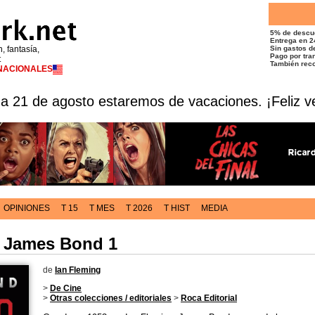
5% de descu
Entrega en 2
n, fantasía,
Sin gastos de
Pago por tran
t
También reco
RNACIONALES
 a 21 de agosto estaremos de vacaciones. ¡Feliz v
OPINIONES
T 15
T MES
T 2026
T HIST
MEDIA
/ James Bond 1
de
Ian Fleming
>
De Cine
>
Otras colecciones / editoriales
>
Roca Editorial