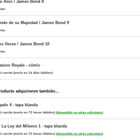
me Amó / James Bond 8
itar
creto de su Majestad / James Bond 9
itar
os Veces / James Bond 10
itar
asino Royale - cómic
l carrito
(envío en 14 días hábiles)
oducto adquirieron también...
gado 4 - tapa blanda
l carrito
(envío en 72 horas hábiles)
(
disponible en otras ediciones
)
La Ley del Milenio 1 - tapa blanda
l carrito
(envío en 72 horas hábiles)
(
disponible en otras ediciones
)