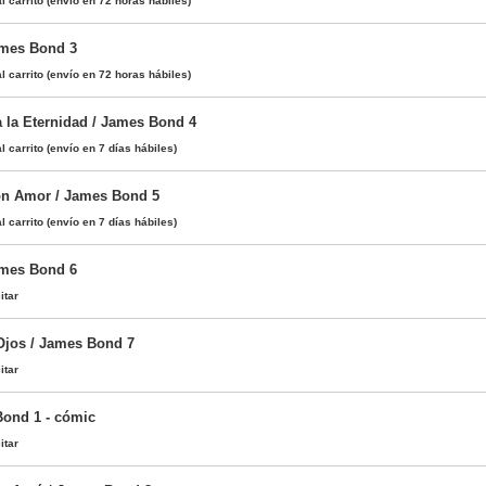
l carrito
(envío en 72 horas hábiles)
ames Bond 3
l carrito
(envío en 72 horas hábiles)
 la Eternidad / James Bond 4
l carrito
(envío en 7 días hábiles)
on Amor / James Bond 5
l carrito
(envío en 7 días hábiles)
ames Bond 6
itar
Ojos / James Bond 7
itar
Bond 1 - cómic
itar