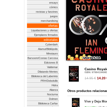
ensayo
cómics
revistas y fanzines
juegos
merchandising
ofertas
Liquidaciones y ofertas
Ejemplares firmados
editoriales
Cyberdark
Alamut/Bibliópolis
Minotauro
Barsoom/Costas Carcosa
Ediciones B
Valdemar
Casino Royal
Dilatando Mentes
ISBN:
9788419498
Biblioteca del Laberinto
14.95 €
14.20
PRH/Debolsillo
Hidra
Alianza
Otros productos relaciona
Nocturna
Dolmen
Vive y Deja Mo
Biblioteca Carfax