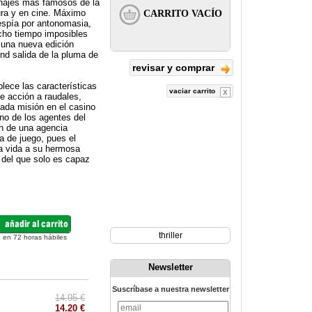
najes más famosos de la
ura y en cine. Máximo
espía por antonomasia,
cho tiempo imposibles
 una nueva edición
nd salida de la pluma de
revisar y comprar
lece las características
vaciar carrito
de acción a raudales,
gada misión en el casino
no de los agentes del
n de una agencia
a de juego, pues el
la vida a su hermosa
 del que solo es capaz
thriller
 en 72 horas hábiles
Newsletter
Suscríbase a nuestra newsletter
14.95 €
14.20 €