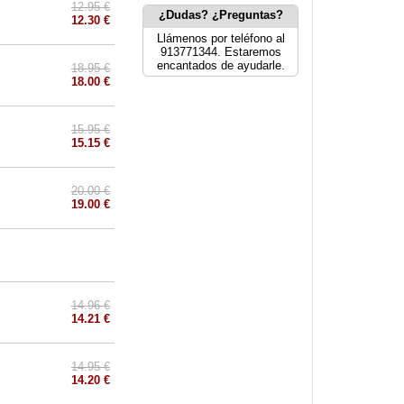
12.95 €
¿Dudas? ¿Preguntas?
12.30 €
Llámenos por teléfono al
913771344. Estaremos
encantados de ayudarle.
18.95 €
18.00 €
15.95 €
15.15 €
20.00 €
19.00 €
14.96 €
14.21 €
14.95 €
14.20 €