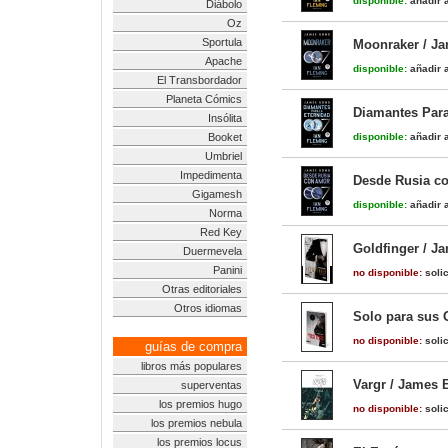
disponible:
añadir a
Diábolo
Oz
Sportula
Moonraker / J
Apache
disponible:
añadir a
El Transbordador
Planeta Cómics
Diamantes Para
Insólita
Booket
disponible:
añadir a
Umbriel
Impedimenta
Desde Rusia c
Gigamesh
disponible:
añadir a
Norma
Red Key
Goldfinger / J
Duermevela
Panini
no disponible:
solic
Otras editoriales
Otros idiomas
Solo para sus 
no disponible:
solic
guías de compra
libros más populares
Vargr / James 
superventas
los premios hugo
no disponible:
solic
los premios nebula
los premios locus