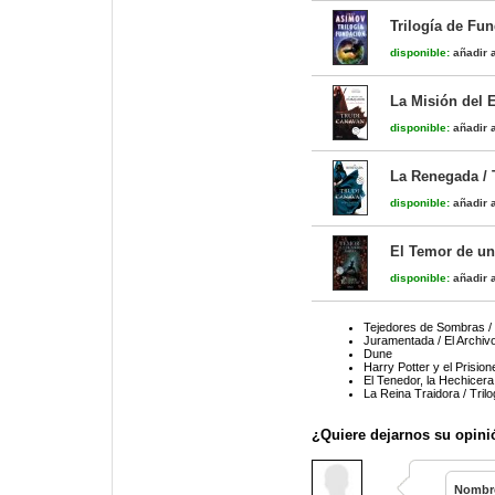
Trilogía de Fun
disponible:
añadir a
La Misión del E
disponible:
añadir a
La Renegada / T
disponible:
añadir a
El Temor de un
disponible:
añadir a
Tejedores de Sombras /
Juramentada / El Archiv
Dune
Harry Potter y el Prisio
El Tenedor, la Hechicera
La Reina Traidora / Trilo
¿Quiere dejarnos su opini
Nombr