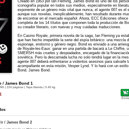
Creado en 1953 por Ian Fleming, James Bond es uno de los perso
iconografía popular en todos sus medios, especialmente en literat
exponente de un género más vital que nunca, el agente 007 es el 
aunque sus novelas, inexplicablemente, han resultado durante mu
de encontrar en el mercado español. Ahora, ECC Ediciones ofrece
completa de los 14 títulos que componen toda la producción de Bo
su creador literario, con nuevas y muy cuidadas traducciones.
En Casino Royale, primera novela de la saga, Ian Fleming ya estab
que han hecho irrepetible la serie del espía británico: una mezcla 
espionaje, erotismo y género negro. Bond es enviado a una arries
de Royale-les-Eaux: ganar en una partida de bacará a Le Chiffre, u
SMERSH más crueles y despiadados, encargado de la financiació
soviética. Pero la descarnada lucha no solo tendrá lugar en la mes
agente 007 deberá enfrentarse a violentos asesinos para salvarle 
acompañante en esta misión, Vesper Lynd. Y lo hará con un estilo
Bond, James Bond.
e / James Bond 1
090
| 224 páginas | Tapa blanda | 0.40 kg
€
Envío
dos
rir / James Bond 2