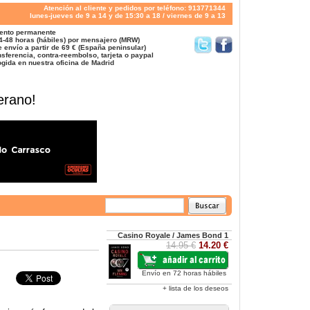
Atención al cliente y pedidos por teléfono: 913771344
lunes-jueves de 9 a 14 y de 15:30 a 18 / viernes de 9 a 13
ento permanente
4-48 horas (hábiles) por mensajero (MRW)
 envío a partir de 69 € (España peninsular)
sferencia, contra-reembolso, tarjeta o paypal
gida en nuestra oficina de Madrid
erano!
Casino Royale / James Bond 1
14.95 €
14.20 €
Envío en 72 horas hábiles
+ lista de los deseos