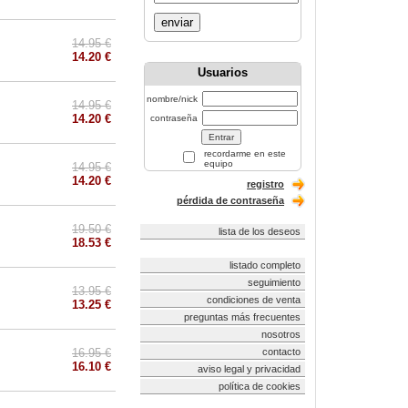
enviar
14.95 €
14.20 €
Usuarios
nombre/nick
14.95 €
14.20 €
contraseña
recordarme en este
equipo
14.95 €
14.20 €
registro
pérdida de contraseña
19.50 €
lista de los deseos
18.53 €
listado completo
seguimiento
13.95 €
condiciones de venta
13.25 €
preguntas más frecuentes
nosotros
16.95 €
contacto
16.10 €
aviso legal y privacidad
política de cookies