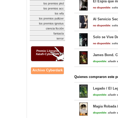
El Espía que 
los premios pkd
no disponible:
solic
los premios acc
los wfa
los premios pulitzer
Al Servicio Se
los premios ignotus
no disponible:
solic
ciencia ficción
fantasía
Solo se Vive D
terror
no disponible:
solic
Premio Literario
Xatafi-Cyberdark
James Bond. C
disponible:
añadir a
Archivo Cyberdark
Quienes compraron este pr
Legado / El Le
disponible:
añadir a
Magia Robada / 
disponible:
añadir a