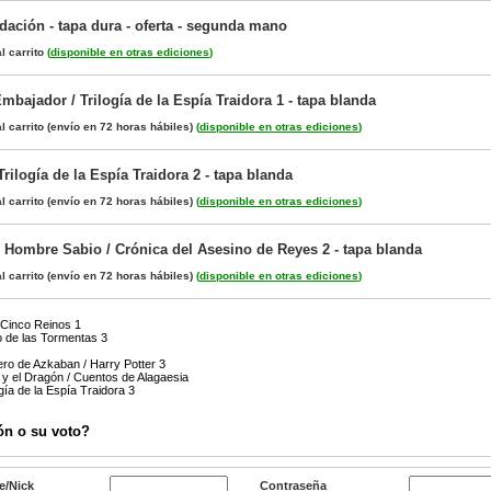
dación - tapa dura - oferta - segunda mano
l carrito
(
disponible en otras ediciones
)
mbajador / Trilogía de la Espía Traidora 1 - tapa blanda
l carrito
(envío en 72 horas hábiles)
(
disponible en otras ediciones
)
rilogía de la Espía Traidora 2 - tapa blanda
l carrito
(envío en 72 horas hábiles)
(
disponible en otras ediciones
)
 Hombre Sabio / Crónica del Asesino de Reyes 2 - tapa blanda
l carrito
(envío en 72 horas hábiles)
(
disponible en otras ediciones
)
 Cinco Reinos 1
o de las Tormentas 3
nero de Azkaban / Harry Potter 3
 y el Dragón / Cuentos de Alagaesia
gía de la Espía Traidora 3
ón o su voto?
e/Nick
Contraseña