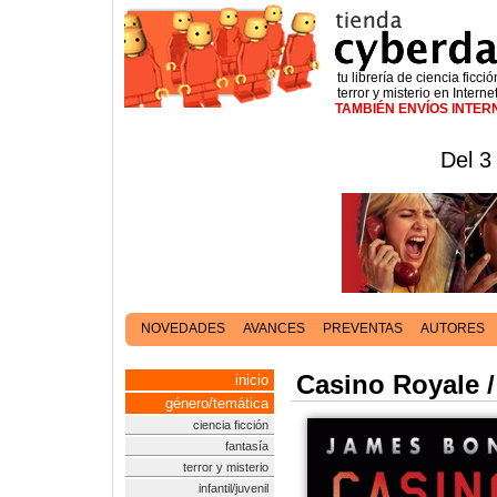
tu librería de ciencia ficció
terror y misterio en Interne
TAMBIÉN ENVÍOS INTE
Del 3
NOVEDADES
AVANCES
PREVENTAS
AUTORES
Casino Royale 
inicio
género/temática
ciencia ficción
fantasía
terror y misterio
infantil/juvenil