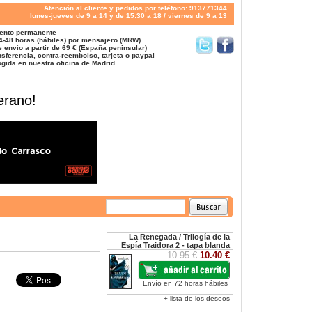
Atención al cliente y pedidos por teléfono: 913771344
lunes-jueves de 9 a 14 y de 15:30 a 18 / viernes de 9 a 13
ento permanente
4-48 horas (hábiles) por mensajero (MRW)
 envío a partir de 69 € (España peninsular)
sferencia, contra-reembolso, tarjeta o paypal
gida en nuestra oficina de Madrid
erano!
La Renegada / Trilogía de la
Espía Traidora 2 - tapa blanda
10.95 €
10.40 €
Envío en 72 horas hábiles
+ lista de los deseos