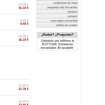
condiciones de venta
16.95 €
preguntas más frecuentes
16.10 €
nosotros
contacto
9.95 €
aviso legal y privacidad
9.45 €
política de cookies
¿Dudas? ¿Preguntas?
16.95 €
16.10 €
Llámenos por teléfono al
913771344. Estaremos
encantados de ayudarle.
22.90 €
21.76 €
24.90 €
23.66 €