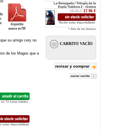
los
La Renegada / Trilogía de la
Espía Traidora 2 - rústica
18.90 €
17.96 €
de
s
a
Recibir aviso disponibilidad
+ lista de los deseos
 que su amigo cery no
emio de los Magos que a
revisar y comprar
vaciar carrito
 en 72 horas hábiles
ir aviso disponibilidad