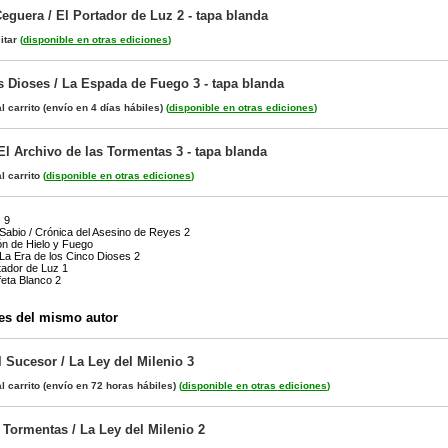
eguera / El Portador de Luz 2 - tapa blanda
itar
(
disponible en otras ediciones
)
s Dioses / La Espada de Fuego 3 - tapa blanda
l carrito
(envío en 4 días hábiles)
(
disponible en otras ediciones
)
El Archivo de las Tormentas 3 - tapa blanda
l carrito
(
disponible en otras ediciones
)
 9
abio / Crónica del Asesino de Reyes 2
n de Hielo y Fuego
 La Era de los Cinco Dioses 2
tador de Luz 1
feta Blanco 2
es del mismo autor
 Sucesor / La Ley del Milenio 3
l carrito
(envío en 72 horas hábiles)
(
disponible en otras ediciones
)
 Tormentas / La Ley del Milenio 2