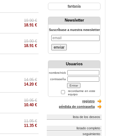
fantasía
Newsletter
19.90 €
18.91 €
Suscríbase a nuestra newsletter
19.90 €
18.91 €
enviar
Usuarios
nombre/nick
14.95 €
contraseña
14.20 €
recordarme en este
equipo
10.95 €
registro
10.40 €
pérdida de contraseña
lista de los deseos
11.95 €
11.35 €
listado completo
seguimiento