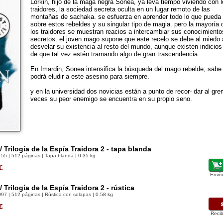
Lorkin, hijo de la maga negra Sonea, ya leva tiempo viviendo con 
traidores, la sociedad secreta oculta en un lugar remoto de las
montañas de sachaka. se esfuerza en aprender todo lo que pueda
sobre estos rebeldes y su singular tipo de magia. pero la mayoría 
los traidores se muestran reacios a intercambiar sus conocimiento
secretos. el joven mago supone que este recelo se debe al miedo 
desvelar su existencia al resto del mundo, aunque existen indicios
de que tal vez estén tramando algo de gran trascendencia.
En Imardin, Sonea intensifica la búsqueda del mago rebelde; sabe
podrá eludir a este asesino para siempre.
y en la universidad dos novicias están a punto de recor- dar al gr
veces su peor enemigo se encuentra en su propio seno.
 Trilogía de la Espía Traidora 2 - tapa blanda
155
| 512 páginas | Tapa blanda | 0.35 kg
€
Envío
Trilogía de la Espía Traidora 2 - rústica
997
| 512 páginas | Rústica con solapas | 0.58 kg
€
Recib