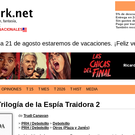
5% de descu
Entrega en 2
n, fantasía,
Sin gastos de
Pago por tran
t
También reco
RNACIONALES
 a 21 de agosto estaremos de vacaciones. ¡Feliz v
OPINIONES
T 15
T MES
T 2026
T HIST
MEDIA
rilogía de la Espía Traidora 2
de
Trudi Canavan
>
PRH / Debolsillo
>
Debolsillo
>
PRH / Debolsillo
>
Otros (Plaza y Janés)