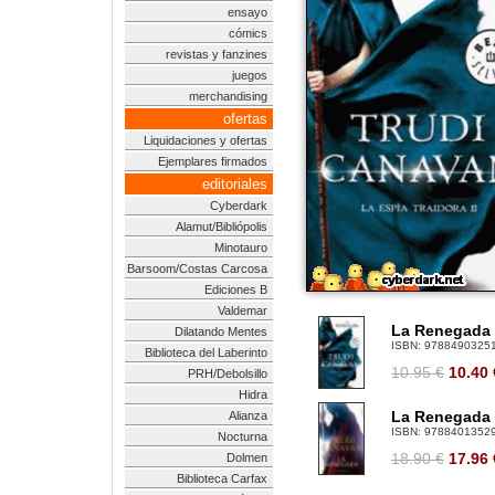
ensayo
cómics
revistas y fanzines
juegos
merchandising
ofertas
Liquidaciones y ofertas
Ejemplares firmados
editoriales
Cyberdark
Alamut/Bibliópolis
Minotauro
Barsoom/Costas Carcosa
Ediciones B
Valdemar
La Renegada /
Dilatando Mentes
ISBN:
9788490325
Biblioteca del Laberinto
10.95 €
10.40
PRH/Debolsillo
Hidra
La Renegada / 
Alianza
ISBN:
9788401352
Nocturna
18.90 €
17.96
Dolmen
Biblioteca Carfax