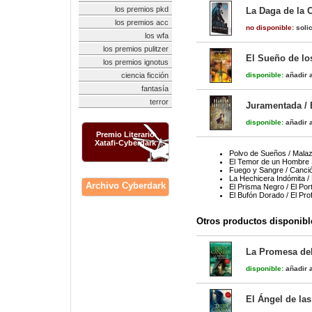
los premios pkd
La Daga de la C
los premios acc
no disponible:
solic
los wfa
los premios pulitzer
El Sueño de lo
los premios ignotus
ciencia ficción
disponible:
añadir a
fantasía
terror
Juramentada / 
disponible:
añadir a
Premio Literario
Xatafi-Cyberdark
Polvo de Sueños / Malaz
El Temor de un Hombre S
Fuego y Sangre / Canció
La Hechicera Indómita /
Archivo Cyberdark
El Prisma Negro / El Por
El Bufón Dorado / El Pro
Otros productos disponibl
La Promesa del
disponible:
añadir a
El Ángel de las