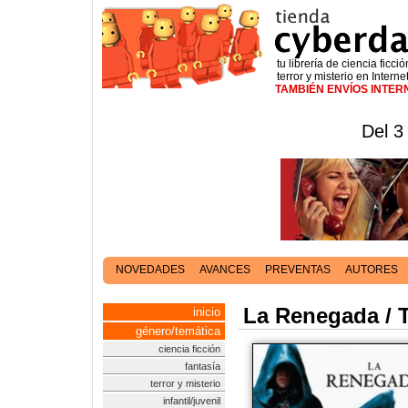
tu librería de ciencia ficció
terror y misterio en Interne
TAMBIÉN ENVÍOS INTE
Del 3
NOVEDADES
AVANCES
PREVENTAS
AUTORES
La Renegada / T
inicio
género/temática
ciencia ficción
fantasía
terror y misterio
infantil/juvenil