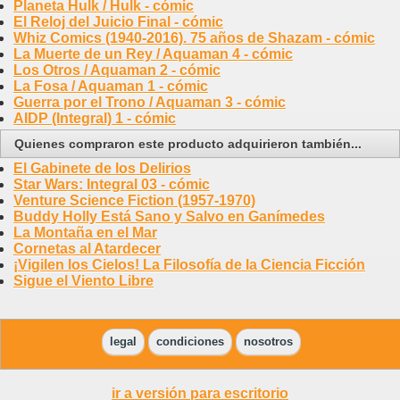
Planeta Hulk / Hulk - cómic
El Reloj del Juicio Final - cómic
Whiz Comics (1940-2016). 75 años de Shazam - cómic
La Muerte de un Rey / Aquaman 4 - cómic
Los Otros / Aquaman 2 - cómic
La Fosa / Aquaman 1 - cómic
Guerra por el Trono / Aquaman 3 - cómic
AIDP (Integral) 1 - cómic
Quienes compraron este producto adquirieron también...
El Gabinete de los Delirios
Star Wars: Integral 03 - cómic
Venture Science Fiction (1957-1970)
Buddy Holly Está Sano y Salvo en Ganímedes
La Montaña en el Mar
Cornetas al Atardecer
¡Vigilen los Cielos! La Filosofía de la Ciencia Ficción
Sigue el Viento Libre
legal
condiciones
nosotros
ir a versión para escritorio