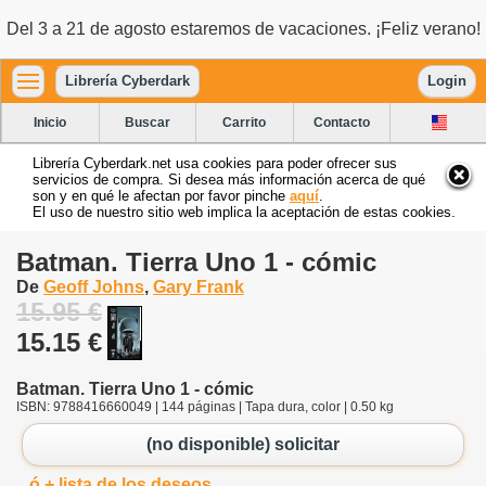
Del 3 a 21 de agosto estaremos de vacaciones. ¡Feliz verano!
Librería Cyberdark
Login
Inicio
Buscar
Carrito
Contacto
Librería Cyberdark.net usa cookies para poder ofrecer sus
servicios de compra. Si desea más información acerca de qué
son y en qué le afectan por favor pinche
aquí
.
El uso de nuestro sitio web implica la aceptación de estas cookies.
Batman. Tierra Uno 1 - cómic
De
Geoff Johns
,
Gary Frank
15.95 €
15.15 €
Batman. Tierra Uno 1 - cómic
ISBN: 9788416660049 | 144 páginas | Tapa dura, color | 0.50 kg
(no disponible) solicitar
ó + lista de los deseos