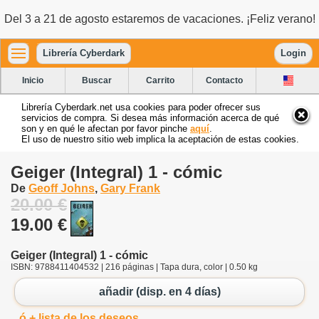
Del 3 a 21 de agosto estaremos de vacaciones. ¡Feliz verano!
Librería Cyberdark
Login
Inicio
Buscar
Carrito
Contacto
Librería Cyberdark.net usa cookies para poder ofrecer sus
servicios de compra. Si desea más información acerca de qué
son y en qué le afectan por favor pinche
aquí
.
El uso de nuestro sitio web implica la aceptación de estas cookies.
Geiger (Integral) 1 - cómic
De
Geoff Johns
,
Gary Frank
20.00 €
19.00 €
Geiger (Integral) 1 - cómic
ISBN: 9788411404532 | 216 páginas | Tapa dura, color | 0.50 kg
añadir (disp. en 4 días)
ó + lista de los deseos