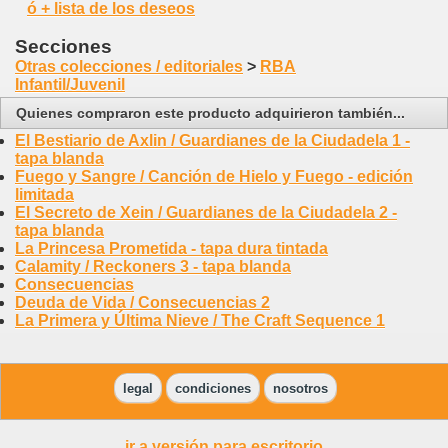
ó + lista de los deseos
Secciones
Otras colecciones / editoriales
>
RBA
Infantil/Juvenil
Quienes compraron este producto adquirieron también...
El Bestiario de Axlin / Guardianes de la Ciudadela 1 -
tapa blanda
Fuego y Sangre / Canción de Hielo y Fuego - edición
limitada
El Secreto de Xein / Guardianes de la Ciudadela 2 -
tapa blanda
La Princesa Prometida - tapa dura tintada
Calamity / Reckoners 3 - tapa blanda
Consecuencias
Deuda de Vida / Consecuencias 2
La Primera y Última Nieve / The Craft Sequence 1
legal
condiciones
nosotros
ir a versión para escritorio