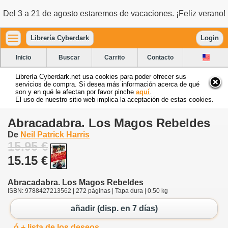
Del 3 a 21 de agosto estaremos de vacaciones. ¡Feliz verano!
Librería Cyberdark
Login
Inicio
Buscar
Carrito
Contacto
Librería Cyberdark.net usa cookies para poder ofrecer sus
servicios de compra. Si desea más información acerca de qué
son y en qué le afectan por favor pinche
aquí
.
El uso de nuestro sitio web implica la aceptación de estas cookies.
Abracadabra. Los Magos Rebeldes
De
Neil Patrick Harris
15.95 €
15.15 €
Abracadabra. Los Magos Rebeldes
ISBN: 9788427213562 | 272 páginas | Tapa dura | 0.50 kg
añadir (disp. en 7 días)
ó + lista de los deseos