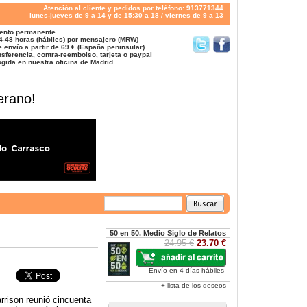
Atención al cliente y pedidos por teléfono: 913771344
lunes-jueves de 9 a 14 y de 15:30 a 18 / viernes de 9 a 13
ento permanente
4-48 horas (hábiles) por mensajero (MRW)
 envío a partir de 69 € (España peninsular)
sferencia, contra-reembolso, tarjeta o paypal
gida en nuestra oficina de Madrid
erano!
50 en 50. Medio Siglo de Relatos
24.95 €
23.70 €
Envío en 4 días hábiles
+ lista de los deseos
arrison reunió cincuenta