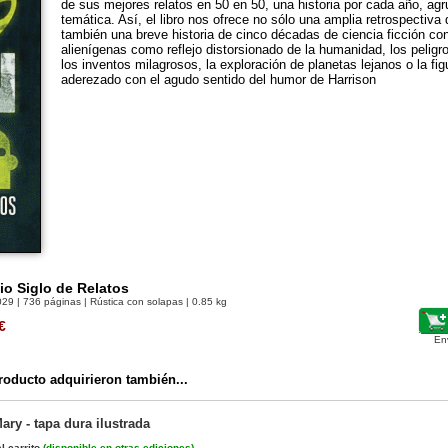
de sus mejores relatos en 50 en 50, una historia por cada año, ag
temática. Así, el libro nos ofrece no sólo una amplia retrospectiva
también una breve historia de cinco décadas de ciencia ficción c
alienígenas como reflejo distorsionado de la humanidad, los peligr
los inventos milagrosos, la exploración de planetas lejanos o la fig
aderezado con el agudo sentido del humor de Harrison
io Siglo de Relatos
029
| 736 páginas | Rústica con solapas | 0.85 kg
€
En
oducto adquirieron también...
ary - tapa dura ilustrada
l carrito
(
disponible en otras ediciones
)