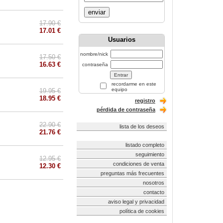
enviar
17.90 €
17.01 €
Usuarios
nombre/nick
17.50 €
16.63 €
contraseña
recordarme en este
equipo
19.95 €
18.95 €
registro
pérdida de contraseña
22.90 €
lista de los deseos
21.76 €
listado completo
seguimiento
12.95 €
condiciones de venta
12.30 €
preguntas más frecuentes
nosotros
contacto
aviso legal y privacidad
política de cookies