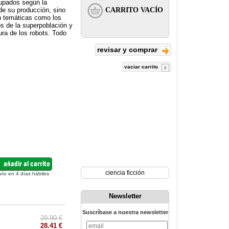
rupados según la
 de su producción, sino
on temáticas como los
os de la superpoblación y
ura de los robots. Todo
revisar y comprar
vaciar carrito
ciencia ficción
vío en 4 días hábiles
Newsletter
Suscríbase a nuestra newsletter
29.90 €
28.41 €