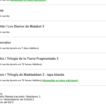
hup
l carrito
lde / Los Diarios de Matabot 3
l carrito
Surcaluz
l carrito
(envío en 7 días hábiles)
dra / Trilogía de la Tierra Fragmentada 3
l carrito
(envío en 72 horas hábiles)
vio / Trilogía de Maddaddam 2 - tapa blanda
l carrito
(envío en 72 horas hábiles)
(
disponible en otras ediciones
)
os
ueño Planeta Iracundo / Wayfarers 1
o / Historiadores de Oxford 2
os del Sol 3