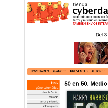
tu librería de ciencia ficció
terror y misterio en Interne
TAMBIÉN ENVÍOS INTE
Del 3
NOVEDADES
AVANCES
PREVENTAS
AUTORES
50 en 50. Medio
inicio
género/temática
ciencia ficción
fantasía
terror y misterio
infantil/juvenil