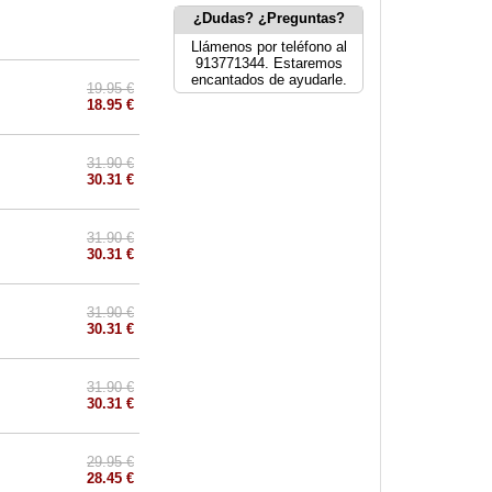
¿Dudas? ¿Preguntas?
Llámenos por teléfono al
913771344. Estaremos
encantados de ayudarle.
19.95 €
18.95 €
31.90 €
30.31 €
31.90 €
30.31 €
31.90 €
30.31 €
31.90 €
30.31 €
29.95 €
28.45 €