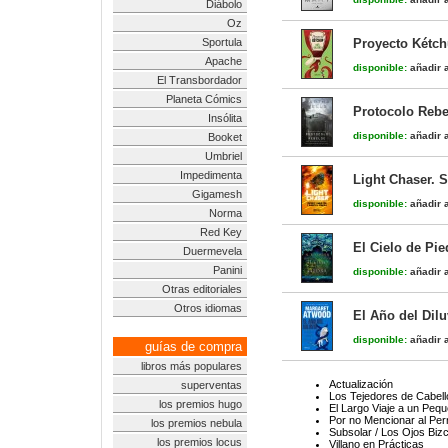
Diábolo
Oz
Sportula
Proyecto Kétc
Apache
disponible:
añadir a
El Transbordador
Planeta Cómics
Protocolo Rebe
Insólita
disponible:
añadir a
Booket
Umbriel
Impedimenta
Light Chaser. 
Gigamesh
disponible:
añadir a
Norma
Red Key
El Cielo de Pie
Duermevela
Panini
disponible:
añadir a
Otras editoriales
Otros idiomas
El Año del Dilu
disponible:
añadir a
guías de compra
libros más populares
Actualización
superventas
Los Tejedores de Cabell
los premios hugo
El Largo Viaje a un Peq
Por no Mencionar al Perr
los premios nebula
Subsolar / Los Ojos Bizc
los premios locus
Villano en Prácticas