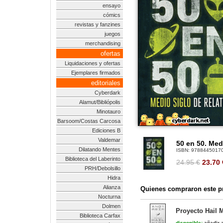
ensayo
cómics
revistas y fanzines
juegos
merchandising
ofertas
Liquidaciones y ofertas
Ejemplares firmados
editoriales
Cyberdark
Alamut/Bibliópolis
Minotauro
Barsoom/Costas Carcosa
Ediciones B
Valdemar
50 en 50. Med
Dilatando Mentes
ISBN:
9788445017
Biblioteca del Laberinto
24.95 €
23.70
PRH/Debolsillo
Hidra
Alianza
Quienes compraron este pr
Nocturna
Dolmen
Proyecto Hail M
Biblioteca Carfax
disponible:
añadir a