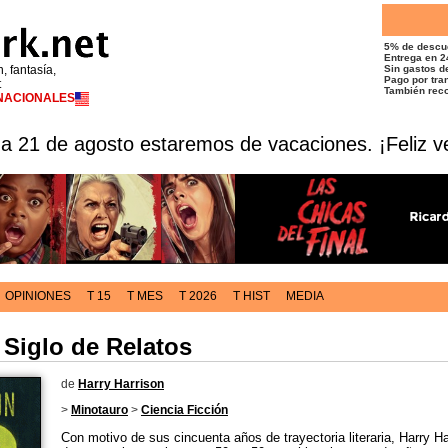
5% de descu
Entrega en 2
n, fantasía,
Sin gastos de
Pago por tran
t
También reco
RNACIONALES
 a 21 de agosto estaremos de vacaciones. ¡Feliz v
OPINIONES
T 15
T MES
T 2026
T HIST
MEDIA
 Siglo de Relatos
de
Harry Harrison
>
Minotauro
>
Ciencia Ficción
Con motivo de sus cincuenta años de trayectoria literaria, Harry H