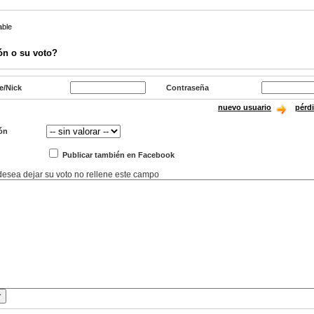
able
ón o su voto?
e/Nick
Contraseña
nuevo usuario
pérd
ón
Publicar también en Facebook
 desea dejar su voto no rellene este campo