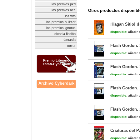
los premios pkd
los premios acc
Otros productos disponibl
los wfa
los premios pulitzer
¡Hagan Sitio! ¡
los premios ignotus
disponible:
añadir a
ciencia ficción
fantasía
Flash Gordon. 
terror
disponible:
añadir a
Premio Literario
Xatafi-Cyberdark
Flash Gordon. 
disponible:
añadir a
Archivo Cyberdark
Flash Gordon. 
disponible:
añadir a
Flash Gordon. 
disponible:
añadir a
Criaturas del 
disponible:
añadir a