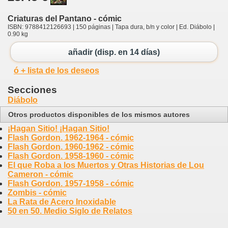
Criaturas del Pantano - cómic
ISBN: 9788412126693 | 150 páginas | Tapa dura, b/n y color | Ed. Diábolo |
0.90 kg
añadir (disp. en 14 días)
ó + lista de los deseos
Secciones
Diábolo
Otros productos disponibles de los mismos autores
¡Hagan Sitio! ¡Hagan Sitio!
Flash Gordon. 1962-1964 - cómic
Flash Gordon. 1960-1962 - cómic
Flash Gordon. 1958-1960 - cómic
El que Roba a los Muertos y Otras Historias de Lou
Cameron - cómic
Flash Gordon. 1957-1958 - cómic
Zombis - cómic
La Rata de Acero Inoxidable
50 en 50. Medio Siglo de Relatos