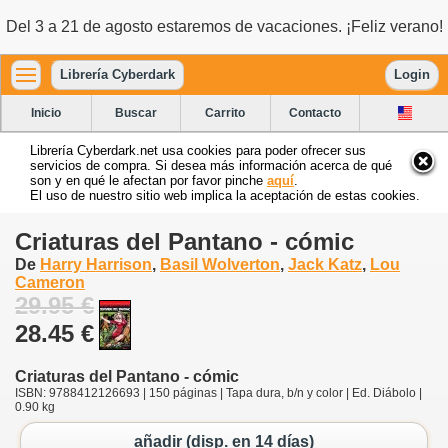
Del 3 a 21 de agosto estaremos de vacaciones. ¡Feliz verano!
Librería Cyberdark
Login
Inicio
Buscar
Carrito
Contacto
Librería Cyberdark.net usa cookies para poder ofrecer sus
servicios de compra. Si desea más información acerca de qué
son y en qué le afectan por favor pinche
aquí
.
El uso de nuestro sitio web implica la aceptación de estas cookies.
Criaturas del Pantano - cómic
De
Harry Harrison
,
Basil Wolverton
,
Jack Katz
,
Lou
Cameron
29.95 €
28.45 €
Criaturas del Pantano - cómic
ISBN: 9788412126693 | 150 páginas | Tapa dura, b/n y color | Ed. Diábolo |
0.90 kg
añadir (disp. en 14 días)