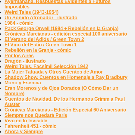
Ayermañana. Respuestas Evidentes a Futuros
Imposibles
Weird Tales (1943-1954)
Un Sonido Atronador - ilustrado
1984 - cómic
Pack George Orwell (1984 + Rebelión en la Granja)
Crónicas Marcianas - edición especial 100 aniversario
El Verano del Adiós / Green Town 2
El Vino del Estío / Green Town 1
Rebelión en la Granja - cómic
Por los Aires
Dragón - ilustrado
Weird Tales. Facsímil Selección 1942
La Mujer Tatuada y Otros Cuentos de Amor
Shadow Show. Cuentos en Homenaje a Ray Bradbury
Mono y Esencia
Eran Morenos y de Ojos Dorados (O Cómo Dar un
Nombre)
Cuentos de Navidad. De los Hermanos Grimm a Paul
Auster
Crónicas Marcianas - Edición Especial 60 Aniversario
Siempre nos Quedará París
Vivo en lo Invisible
Fahrenheit 451 - cómic
Ahora y Siempre