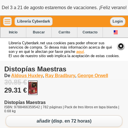
Del 3 a 21 de agosto estaremos de vacaciones. ¡Feliz verano!
Librería Cyberdark
Login
Inicio
Buscar
Carrito
Contacto
Librería Cyberdark.net usa cookies para poder ofrecer sus
servicios de compra. Si desea más información acerca de qué
son y en qué le afectan por favor pinche
aquí
.
El uso de nuestro sitio web implica la aceptación de estas cookies.
Distopías Maestras
De
Aldous Huxley
,
Ray Bradbury
,
George Orwell
30.85 €
29.31 €
Distopías Maestras
ISBN: 9788466359542 | 782 páginas | Pack de tres libros en tapa blanda |
0.68 kg
añadir (disp. en 72 horas)