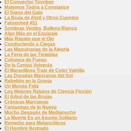
El Convector Toynbee
Matemos Todos a Constance
El Signo del Gato
La Bruja de Abril y Otros Cuentos
Fahrenheit 451
Sombras Verdes, Ballena Blanca
Algo Más en el Equipaje
Más Rápido que el Ojo
Conduciendo a Ciegas
Las Maquinarias de la Alegría
La Feria de las Tinieblas
Columna de Fuego
De la Ceniza Volverás
El Maravilloso Traje de Color Vainilla
Las Doradas Manzanas del Sol
Rebelión en la Granja
Un Mundo Feliz
Los Mejores Relatos de Ciencia Ficción
El Árbol de las Brujas
Crónicas Marcianas
Fantasmas de lo Nuevo
Mucho Después de Medianoche
La Muerte Es un Asunto Solitario
Remedio para Melancólicos
El Hombre Ilustrado