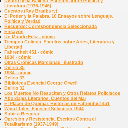
Dentro de la Ballena. Escritos sobre Política y
Literatura (1936-1946)
Cuentos (Ray Bradbury)
El Poder y la Palabra. 10 Ensayos sobre Lenguaje,
Política y Verdad
Recuerdo: Correspondencia Seleccionada
Ensayos
Un Mundo Feliz - cómic
Tiempos Críticos. Escritos sobre Artes, Literatura y
Libertad
Fahrenheit 451 - cómic
1984 - cómic
Otras Crónicas Marcianas - ilustrado
Delirio 35
1984 - cómic
Delirio 33
Biblioteca Esencial George Orwell
Delirio 32
Los Muertos No Resucitan y Otros Relatos Policiacos
Abordajes Literarios. Cuentos del Mar
El Placer de Quemar. Historias de Fahrenheit 451
Weird Tales. Facsímil Selección 1944
Subir a Respirar
Opresión y Resistencia. Escritos Contra el
Totalitarismo (1937-1949)