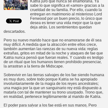
Katria juró que nunca se enamoraría. Ya
sabe lo que significa el «amor» gracias a la
crueldad de su familia. Por ello, cuando la
entregan en matrimonio al misterioso Lord
Fenwood por un buen precio, lo único que
desea es tener una vida mejor que la que
deja atrás. Los sentimientos quedan
descartados.
Pero su nuevo marido hace que no enamorarse de él sea
muy difícil. A medida que la atracción entre ellos crece,
también aumentan las rarezas de su nueva vida: reglas
extrañas, gritos en mitad de la noche y ataques de fae que
Katria nunca pensó que fueran reales. Y cuando es testigo
de un ritual que los humanos tienen prohibido presenciar,
la arrastran a la tierra de Midscape.
Sobrevivir en las tierras salvajes de los fae siendo humana
es muy duro, sobre todo porque Katria se ha apropiado
involuntariamente de la magia de los reyes ancestrales;
una magia por la que un sanguinario rey está dispuesto a
matarla con tal de mantener su trono usurpado. Trono que,
en realidad, pertenece legítimamente al marido de Katria.
El poder para salvar a los fae está en sus manos. Pero