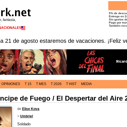
5% de descu
Entrega en 2
n, fantasía,
Sin gastos de
Pago por tran
t
También reco
RNACIONALES
 a 21 de agosto estaremos de vacaciones. ¡Feliz v
OPINIONES
T 15
T MES
T 2026
T HIST
MEDIA
íncipe de Fuego / El Despertar del Aire 
de
Elise Kova
>
Umbriel
Soldado