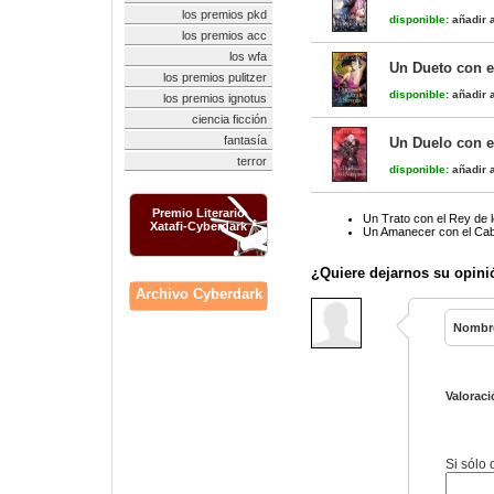
los premios pkd
disponible:
añadir a
los premios acc
los wfa
Un Dueto con e
los premios pulitzer
disponible:
añadir a
los premios ignotus
ciencia ficción
fantasía
Un Duelo con e
terror
disponible:
añadir a
Premio Literario
Un Trato con el Rey de l
Xatafi-Cyberdark
Un Amanecer con el Caba
¿Quiere dejarnos su opini
Archivo Cyberdark
Nombr
Valoraci
Si sólo