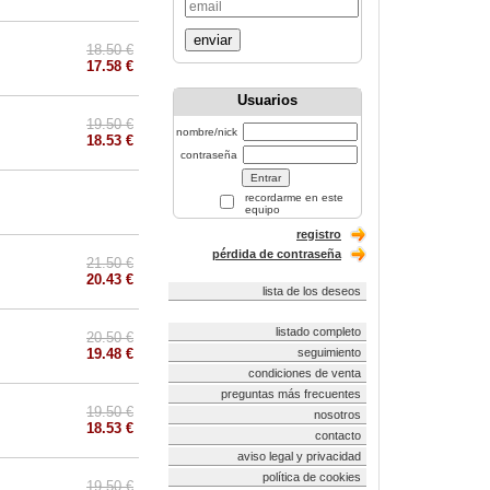
enviar
18.50 €
17.58 €
Usuarios
19.50 €
nombre/nick
18.53 €
contraseña
recordarme en este
equipo
registro
pérdida de contraseña
21.50 €
20.43 €
lista de los deseos
listado completo
20.50 €
19.48 €
seguimiento
condiciones de venta
preguntas más frecuentes
19.50 €
nosotros
18.53 €
contacto
aviso legal y privacidad
política de cookies
19.50 €