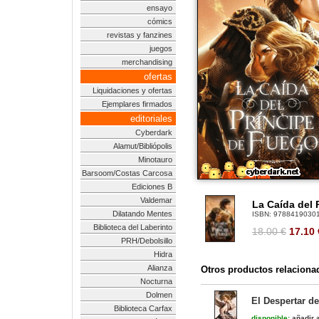
ensayo
cómics
revistas y fanzines
juegos
merchandising
ofertas
Liquidaciones y ofertas
Ejemplares firmados
editoriales
Cyberdark
Alamut/Bibliópolis
Minotauro
Barsoom/Costas Carcosa
Ediciones B
Valdemar
La Caída del P
Dilatando Mentes
ISBN:
9788419030
Biblioteca del Laberinto
18.00 €
17.10
PRH/Debolsillo
Hidra
Alianza
Otros productos relaciona
Nocturna
Dolmen
El Despertar de
Biblioteca Carfax
disponible:
añadir a