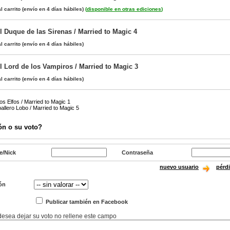
l carrito
(envío en 4 días hábiles)
(
disponible en otras ediciones
)
l Duque de las Sirenas / Married to Magic 4
l carrito
(envío en 4 días hábiles)
l Lord de los Vampiros / Married to Magic 3
l carrito
(envío en 4 días hábiles)
os Elfos / Married to Magic 1
llero Lobo / Married to Magic 5
ón o su voto?
e/Nick
Contraseña
nuevo usuario
pérd
ón
Publicar también en Facebook
 desea dejar su voto no rellene este campo