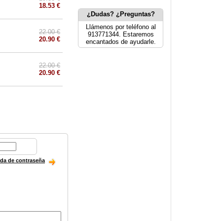
18.53 €
¿Dudas? ¿Preguntas?
Llámenos por teléfono al
22.00 €
913771344. Estaremos
20.90 €
encantados de ayudarle.
22.00 €
20.90 €
ida de contraseña