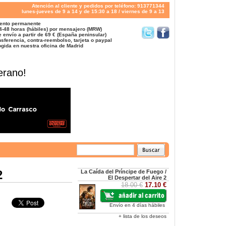
Atención al cliente y pedidos por teléfono: 913771344
lunes-jueves de 9 a 14 y de 15:30 a 18 / viernes de 9 a 13
ento permanente
4-48 horas (hábiles) por mensajero (MRW)
 envío a partir de 69 € (España peninsular)
sferencia, contra-reembolso, tarjeta o paypal
gida en nuestra oficina de Madrid
erano!
2
La Caída del Príncipe de Fuego /
El Despertar del Aire 2
18.00 €
17.10 €
Envío en 4 días hábiles
+ lista de los deseos