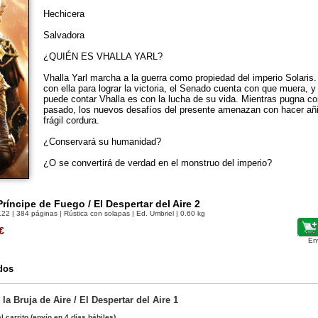
Hechicera
Salvadora
¿QUIÉN ES VHALLA YARL?
Vhalla Yarl marcha a la guerra como propiedad del imperio Solaris
con ella para lograr la victoria, el Senado cuenta con que muera, y
puede contar Vhalla es con la lucha de su vida. Mientras pugna c
pasado, los nuevos desafíos del presente amenazan con hacer añi
frágil cordura.
¿Conservará su humanidad?
¿O se convertirá de verdad en el monstruo del imperio?
ríncipe de Fuego / El Despertar del Aire 2
122
| 384 páginas | Rústica con solapas | Ed. Umbriel | 0.60 kg
€
En
dos
 la Bruja de Aire / El Despertar del Aire 1
l carrito
(envío en 4 días hábiles)