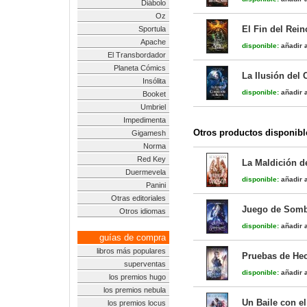
Diábolo
Oz
El Fin del Reino
Sportula
Apache
disponible:
añadir a
El Transbordador
Planeta Cómics
La Ilusión del 
Insólita
disponible:
añadir a
Booket
Umbriel
Impedimenta
Otros productos disponibl
Gigamesh
Norma
Red Key
La Maldición d
Duermevela
disponible:
añadir a
Panini
Otras editoriales
Juego de Sombr
Otros idiomas
disponible:
añadir a
guías de compra
libros más populares
Pruebas de Hech
superventas
disponible:
añadir a
los premios hugo
los premios nebula
Un Baile con el
los premios locus