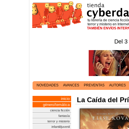
tu librería de ciencia ficció
terror y misterio en Interne
TAMBIÉN ENVÍOS INTE
Del 3
NOVEDADES
AVANCES
PREVENTAS
AUTORES
La Caída del Pr
inicio
género/temática
ciencia ficción
fantasía
terror y misterio
infantil/juvenil