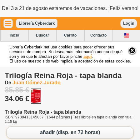
Del 3 a 21 de agosto estaremos de vacaciones. ¡Feliz verano!
Librería Cyberdark
Login
Inicio
Buscar
Carrito
Contacto
Librería Cyberdark.net usa cookies para poder ofrecer sus
servicios de compra. Si desea más información acerca de qué
son y en qué le afectan por favor pinche
aquí
.
El uso de nuestro sitio web implica la aceptación de estas cookies.
Trilogía Reina Roja - tapa blanda
De
Juan Gómez-Jurado
35.85 €
34.06 €
Trilogía Reina Roja - tapa blanda
ISBN: 9788413145037 | 1644 páginas | Tres libros en tapa blanda con faja |
1.18 kg
añadir (disp. en 72 horas)