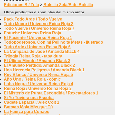
Ediciones B / Zeta
>
Bolsillo Zeta/B de Bolsillo
Otros productos disponibles del mismo autor
Pack Todo Arde / Todo Vuelve
Todo Muere / Universo Reina Roja 8
Todo Vuelve / Universo Reina Roja 7
Estuche Universo Reina Roja
El Paciente / Universo Reina Roja 1
Todopoderosos. Con mi Peli no te Metas - ilustrado
Todo Arde / Universo Reina Roja 6
La Campana de Jade / Amanda Black 4
Trilogía Reina Roja - tapa dura
El Último Minuto / Amanda Black 3
El Amuleto Perdido/ Amanda Black 2
Una Herencia Peligrosa / Amanda Black 1
Rey Blanco / Universo Reina Roja 5
Año Uno / Reina Roja - cómic
Loba Negra / Universo Reina Roja 4
Reina Roja / Universo Reina Roja 3
El Misterio de Punta Escondida / Rexcatadores 1
Si Yo Tuviera una Escoba
Cadete Espacial / Alex Colt 1
Batman Mola Más que Tú
La Fuerza para Cuñaos