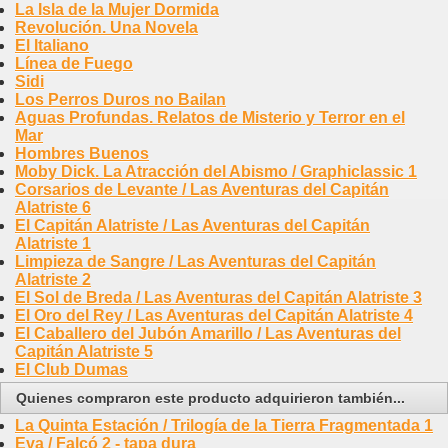
La Isla de la Mujer Dormida
Revolución. Una Novela
El Italiano
Línea de Fuego
Sidi
Los Perros Duros no Bailan
Aguas Profundas. Relatos de Misterio y Terror en el
Mar
Hombres Buenos
Moby Dick. La Atracción del Abismo / Graphiclassic 1
Corsarios de Levante / Las Aventuras del Capitán
Alatriste 6
El Capitán Alatriste / Las Aventuras del Capitán
Alatriste 1
Limpieza de Sangre / Las Aventuras del Capitán
Alatriste 2
El Sol de Breda / Las Aventuras del Capitán Alatriste 3
El Oro del Rey / Las Aventuras del Capitán Alatriste 4
El Caballero del Jubón Amarillo / Las Aventuras del
Capitán Alatriste 5
El Club Dumas
Quienes compraron este producto adquirieron también...
La Quinta Estación / Trilogía de la Tierra Fragmentada 1
Eva / Falcó 2 - tapa dura