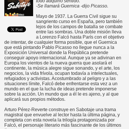
todo adquirió sentido.
-Se llamará Guernica -dijo Picasso.
Mayo de 1937. La Guerra Civil sigue su
sangriento curso en España, pero también
lejos de los campos de batalla se combate
entre las sombras. Una doble misión lleva
a Lorenzo Falcó hasta París con el objetivo
de intentar, de cualquier forma posible, que el Guernica
que está pintando Pablo Picasso no llegue nunca a la
Exposición Universal donde la República pretende
conseguir apoyo internacional. Aunque ya se adivinan en
Europa los vientos de la nueva guerra que asolará el
continente, la música alegre sigue sonando, y el arte, los
negocios, la vida frívola, ocupan todavía a intelectuales,
refugiados y activistas. Acostumbrado al peligro y a las
situaciones límite, Falcó debe enfrentarse esta vez a un
mundo en el que la lucha de ideas pretende imponerse
sobre la acción. Un mundo que a él le es ajeno, y al que
aplicará sus propios métodos.
Arturo Pérez-Reverte construye en Sabotaje una trama
magistral que envuelve al lector hasta la última página, y
completa con esta novela la trilogía protagonizada por
Falcó, el personaje literario más fascinante de los últimos