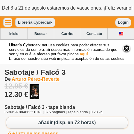
Del 3 a 21 de agosto estaremos de vacaciones. ¡Feliz verano!
Librería Cyberdark
Login
Inicio
Buscar
Carrito
Contacto
Librería Cyberdark.net usa cookies para poder ofrecer sus
servicios de compra. Si desea más información acerca de qué
son y en qué le afectan por favor pinche
aquí
.
El uso de nuestro sitio web implica la aceptación de estas cookies.
Sabotaje / Falcó 3
De
Arturo Pérez-Reverte
12.95 €
12.30 €
Sabotaje / Falcó 3 - tapa blanda
ISBN: 9788466351041 | 376 páginas | Tapa blanda | 0.28 kg
añadir (disp. en 72 horas)
ó + lista de los deseos