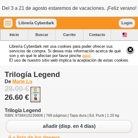
Del 3 a 21 de agosto estaremos de vacaciones. ¡Feliz verano!
Librería Cyberdark
Login
Inicio
Buscar
Carrito
Contacto
Librería Cyberdark.net usa cookies para poder ofrecer sus
servicios de compra. Si desea más información acerca de qué
son y en qué le afectan por favor pinche
aquí
.
El uso de nuestro sitio web implica la aceptación de estas cookies.
Trilogía Legend
De
Marie Lu
28.00 €
26.60 €
Trilogía Legend
ISBN: 9788410239906 | 768 páginas | Tapa dura | Ed. Puck | 1.20 kg
añadir (disp. en 4 días)
ó + lista de los deseos