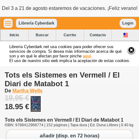
Del 3 a 21 de agosto estaremos de vacaciones. ¡Feliz verano!
Librería Cyberdark
Login
Inicio
Buscar
Carrito
Contacto
Librería Cyberdark.net usa cookies para poder ofrecer sus
servicios de compra. Si desea más información acerca de qué
son y en qué le afectan por favor pinche
aquí
.
El uso de nuestro sitio web implica la aceptación de estas cookies.
Tots els Sistemes en Vermell / El
Diari de Matabot 1
De
Martha Wells
19.95 €
18.95 €
Tots els Sistemes en Vermell / El Diari de Matabot 1
ISBN: 9788412968774 | 152 páginas | Tapa dura | Ed. Duna Llibres | 0.40 kg
añadir (disp. en 72 horas)