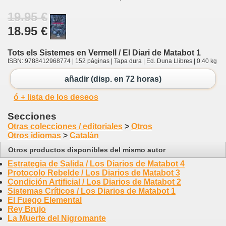
19.95 €
18.95 €
Tots els Sistemes en Vermell / El Diari de Matabot 1
ISBN: 9788412968774 | 152 páginas | Tapa dura | Ed. Duna Llibres | 0.40 kg
añadir (disp. en 72 horas)
ó + lista de los deseos
Secciones
Otras colecciones / editoriales
>
Otros
Otros idiomas
>
Catalán
Otros productos disponibles del mismo autor
Estrategia de Salida / Los Diarios de Matabot 4
Protocolo Rebelde / Los Diarios de Matabot 3
Condición Artificial / Los Diarios de Matabot 2
Sistemas Críticos / Los Diarios de Matabot 1
El Fuego Elemental
Rey Brujo
La Muerte del Nigromante