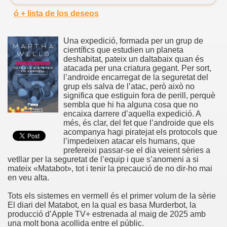
ó + lista de los deseos
Una expedició, formada per un grup de
científics que estudien un planeta
deshabitat, pateix un daltabaix quan és
atacada per una criatura gegant. Per sort,
l’androide encarregat de la seguretat del
grup els salva de l’atac, però això no
significa que estiguin fora de perill, perquè
sembla que hi ha alguna cosa que no
encaixa darrere d’aquella expedició. A
més, és clar, del fet que l’androide que els
acompanya hagi piratejat els protocols que
l’impedeixen atacar els humans, que
prefereixi passar-se el dia veient sèries a
vetllar per la seguretat de l’equip i que s’anomeni a si
mateix «Matabot», tot i tenir la precaució de no dir-ho mai
en veu alta.
Tots els sistemes en vermell és el primer volum de la sèrie
El diari del Matabot, en la qual es basa Murderbot, la
producció d’Apple TV+ estrenada al maig de 2025 amb
una molt bona acollida entre el públic.