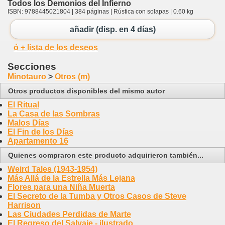
Todos los Demonios del Infierno
ISBN: 9788445021804 | 384 páginas | Rústica con solapas | 0.60 kg
añadir (disp. en 4 días)
ó + lista de los deseos
Secciones
Minotauro
>
Otros (m)
Otros productos disponibles del mismo autor
El Ritual
La Casa de las Sombras
Malos Días
El Fin de los Días
Apartamento 16
Quienes compraron este producto adquirieron también...
Weird Tales (1943-1954)
Más Allá de la Estrella Más Lejana
Flores para una Niña Muerta
El Secreto de la Tumba y Otros Casos de Steve
Harrison
Las Ciudades Perdidas de Marte
El Regreso del Salvaje - ilustrado