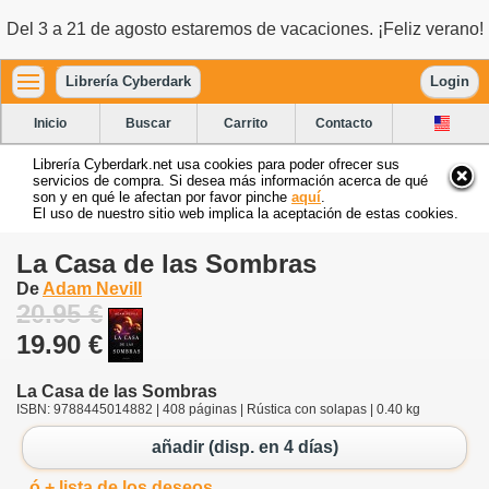
Del 3 a 21 de agosto estaremos de vacaciones. ¡Feliz verano!
Librería Cyberdark
Login
Inicio
Buscar
Carrito
Contacto
Librería Cyberdark.net usa cookies para poder ofrecer sus
servicios de compra. Si desea más información acerca de qué
son y en qué le afectan por favor pinche
aquí
.
El uso de nuestro sitio web implica la aceptación de estas cookies.
La Casa de las Sombras
De
Adam Nevill
20.95 €
19.90 €
La Casa de las Sombras
ISBN: 9788445014882 | 408 páginas | Rústica con solapas | 0.40 kg
añadir (disp. en 4 días)
ó + lista de los deseos