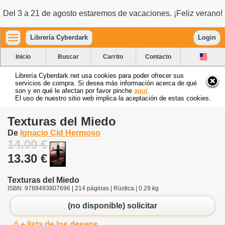
Del 3 a 21 de agosto estaremos de vacaciones. ¡Feliz verano!
Librería Cyberdark
Login
Inicio
Buscar
Carrito
Contacto
Librería Cyberdark.net usa cookies para poder ofrecer sus
servicios de compra. Si desea más información acerca de qué
son y en qué le afectan por favor pinche
aquí
.
El uso de nuestro sitio web implica la aceptación de estas cookies.
Texturas del Miedo
De
Ignacio Cid Hermoso
14.00 €
13.30 €
Texturas del Miedo
ISBN: 9788493807696 | 214 páginas | Rústica | 0.29 kg
(no disponible) solicitar
ó + lista de los deseos