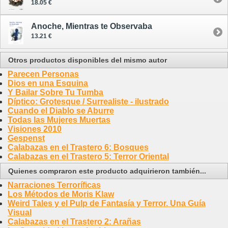
18.05 €
Anoche, Mientras te Observaba
13.21 €
Otros productos disponibles del mismo autor
Parecen Personas
Dios en una Esquina
Y Bailar Sobre Tu Tumba
Díptico: Grotesque / Surrealiste - ilustrado
Cuando el Diablo se Aburre
Todas las Mujeres Muertas
Visiones 2010
Gespenst
Calabazas en el Trastero 6: Bosques
Calabazas en el Trastero 5: Terror Oriental
Quienes compraron este producto adquirieron también...
Narraciones Terroríficas
Los Métodos de Moris Klaw
Weird Tales y el Pulp de Fantasía y Terror. Una Guía
Visual
Calabazas en el Trastero 2: Arañas