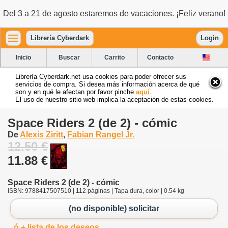
Del 3 a 21 de agosto estaremos de vacaciones. ¡Feliz verano!
Librería Cyberdark
Login
Inicio
Buscar
Carrito
Contacto
Librería Cyberdark.net usa cookies para poder ofrecer sus
servicios de compra. Si desea más información acerca de qué
son y en qué le afectan por favor pinche
aquí
.
El uso de nuestro sitio web implica la aceptación de estas cookies.
Space Riders 2 (de 2) - cómic
De
Alexis Ziritt
,
Fabian Rangel Jr.
12.50 €
11.88 €
Space Riders 2 (de 2) - cómic
ISBN: 9788417507510 | 112 páginas | Tapa dura, color | 0.54 kg
(no disponible) solicitar
ó + lista de los deseos