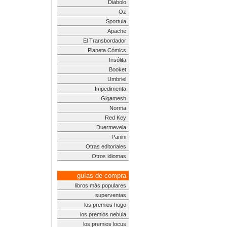
Diábolo
Oz
Sportula
Apache
El Transbordador
Planeta Cómics
Insólita
Booket
Umbriel
Impedimenta
Gigamesh
Norma
Red Key
Duermevela
Panini
Otras editoriales
Otros idiomas
guías de compra
libros más populares
superventas
los premios hugo
los premios nebula
los premios locus