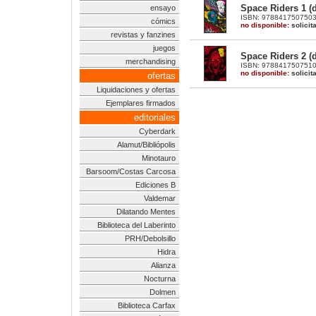
Space Riders 1 (d
ensayo
ISBN: 9788417507503 |
cómics
no disponible:
solicit
revistas y fanzines
juegos
Space Riders 2 (d
merchandising
ISBN: 9788417507510 |
no disponible:
solicit
ofertas
Liquidaciones y ofertas
Ejemplares firmados
editoriales
Cyberdark
Alamut/Bibliópolis
Minotauro
Barsoom/Costas Carcosa
Ediciones B
Valdemar
Dilatando Mentes
Biblioteca del Laberinto
PRH/Debolsillo
Hidra
Alianza
Nocturna
Dolmen
Biblioteca Carfax