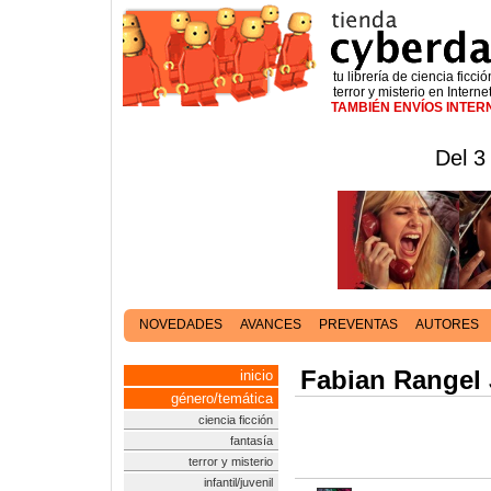
tu librería de ciencia ficció
terror y misterio en Interne
TAMBIÉN ENVÍOS INTE
Del 3
NOVEDADES
AVANCES
PREVENTAS
AUTORES
Fabian Rangel 
inicio
género/temática
ciencia ficción
fantasía
terror y misterio
infantil/juvenil