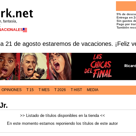
5% de descu
Entrega en 2
n, fantasía,
Sin gastos de
Pago por tran
t
También reco
RNACIONALES
 a 21 de agosto estaremos de vacaciones. ¡Feliz v
OPINIONES
T 15
T MES
T 2026
T HIST
MEDIA
Jr.
>> Listado de títulos disponibles en la tienda <<
En este momento estamos reponiendo los títulos de este autor