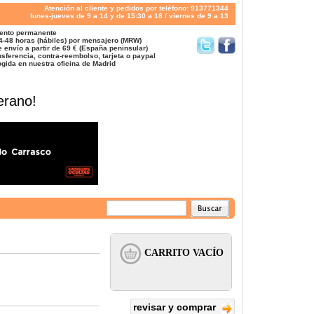
Atención al cliente y pedidos por teléfono: 913771344
lunes-jueves de 9 a 14 y de 15:30 a 18 / viernes de 9 a 13
ento permanente
4-48 horas (hábiles) por mensajero (MRW)
 envío a partir de 69 € (España peninsular)
sferencia, contra-reembolso, tarjeta o paypal
gida en nuestra oficina de Madrid
erano!
revisar y comprar