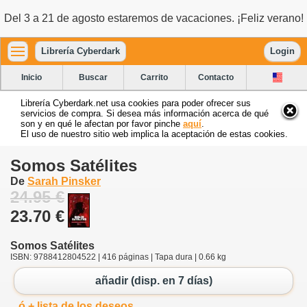
Del 3 a 21 de agosto estaremos de vacaciones. ¡Feliz verano!
Librería Cyberdark
Login
Inicio
Buscar
Carrito
Contacto
Librería Cyberdark.net usa cookies para poder ofrecer sus
servicios de compra. Si desea más información acerca de qué
son y en qué le afectan por favor pinche
aquí
.
El uso de nuestro sitio web implica la aceptación de estas cookies.
Somos Satélites
De
Sarah Pinsker
24.95 €
23.70 €
Somos Satélites
ISBN: 9788412804522 | 416 páginas | Tapa dura | 0.66 kg
añadir (disp. en 7 días)
ó + lista de los deseos