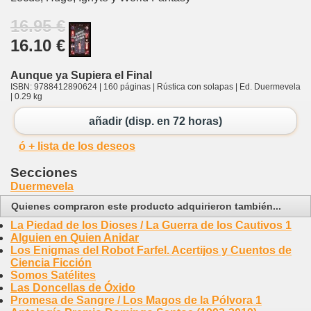
16.95 €
16.10 €
Aunque ya Supiera el Final
ISBN: 9788412890624 | 160 páginas | Rústica con solapas | Ed. Duermevela
| 0.29 kg
añadir (disp. en 72 horas)
ó + lista de los deseos
Secciones
Duermevela
Quienes compraron este producto adquirieron también...
La Piedad de los Dioses / La Guerra de los Cautivos 1
Alguien en Quien Anidar
Los Enigmas del Robot Farfel. Acertijos y Cuentos de
Ciencia Ficción
Somos Satélites
Las Doncellas de Óxido
Promesa de Sangre / Los Magos de la Pólvora 1