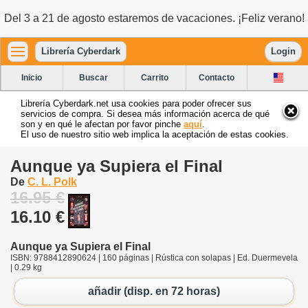
Del 3 a 21 de agosto estaremos de vacaciones. ¡Feliz verano!
Librería Cyberdark
Login
Inicio
Buscar
Carrito
Contacto
Librería Cyberdark.net usa cookies para poder ofrecer sus
servicios de compra. Si desea más información acerca de qué
son y en qué le afectan por favor pinche
aquí
.
El uso de nuestro sitio web implica la aceptación de estas cookies.
Aunque ya Supiera el Final
De
C. L. Polk
16.95 €
16.10 €
Aunque ya Supiera el Final
ISBN: 9788412890624 | 160 páginas | Rústica con solapas | Ed. Duermevela
| 0.29 kg
añadir (disp. en 72 horas)