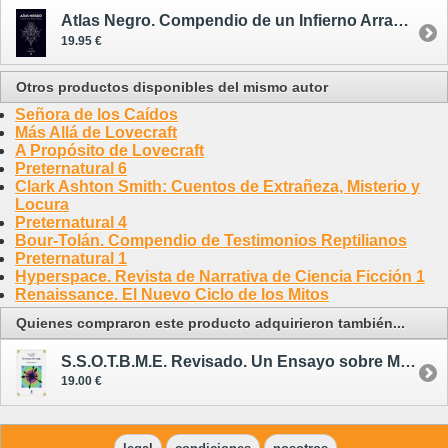
Atlas Negro. Compendio de un Infierno Arrasado
19.95 €
Otros productos disponibles del mismo autor
Señora de los Caídos
Más Allá de Lovecraft
A Propósito de Lovecraft
Preternatural 6
Clark Ashton Smith: Cuentos de Extrañeza, Misterio y
Locura
Preternatural 4
Bour-Tolán. Compendio de Testimonios Reptilianos
Preternatural 1
Hyperspace. Revista de Narrativa de Ciencia Ficción 1
Renaissance. El Nuevo Ciclo de los Mitos
Quienes compraron este producto adquirieron también...
S.S.O.T.B.M.E. Revisado. Un Ensayo sobre Magia
19.00 €