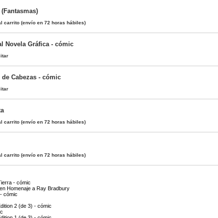
 (Fantasmas)
l carrito
(envío en 72 horas hábiles)
ral Novela Gráfica - cómic
itar
 de Cabezas - cómic
itar
ta
l carrito
(envío en 72 horas hábiles)
l carrito
(envío en 72 horas hábiles)
ierra - cómic
en Homenaje a Ray Bradbury
 - cómic
ition 2 (de 3) - cómic
ic
ition 1 (de 3) - cómic