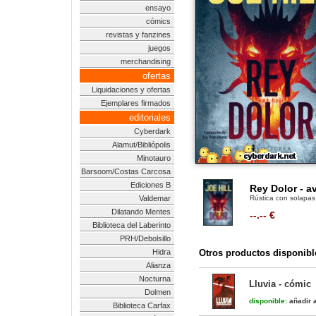
ensayo
cómics
revistas y fanzines
juegos
merchandising
ofertas
Liquidaciones y ofertas
Ejemplares firmados
editoriales
Cyberdark
Alamut/Bibliópolis
Minotauro
Barsoom/Costas Carcosa
Ediciones B
Rey Dolor - a
Valdemar
Rústica con solapas
Dilatando Mentes
--.-- €
Biblioteca del Laberinto
PRH/Debolsillo
Hidra
Otros productos disponibl
Alianza
Nocturna
Lluvia - cómic
Dolmen
disponible:
añadir a
Biblioteca Carfax