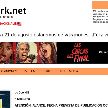
5% de descu
Entrega en 2
n, fantasía,
Sin gastos de
Pago por tran
t
También reco
RNACIONALES
 a 21 de agosto estaremos de vacaciones. ¡Feliz v
OPINIONES
T 15
T MES
T 2026
T HIST
MEDIA
de
Joe Hill
>
Nocturna
ATENCIÓN: AVANCE. FECHA PREVISTA DE PUBLICACIÓN OC