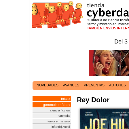
tu librería de ciencia ficció
terror y misterio en Interne
TAMBIÉN ENVÍOS INTE
Del 3
NOVEDADES
AVANCES
PREVENTAS
AUTORES
Rey Dolor
inicio
género/temática
ciencia ficción
fantasía
terror y misterio
infantil/juvenil