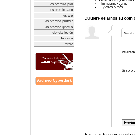
Thumbprint - cómic
los premios pkd
... y otros 5 más...
los premios acc
los wfa
¿Quiere dejarnos su opini
los premios pulitzer
los premios ignotus
ciencia ficción
Nombr
fantasía
terror
Valoraci
Premio Literario
Xatafi-Cyberdark
Si sólo
Archivo Cyberdark
Por favor, tenga en cuenta q