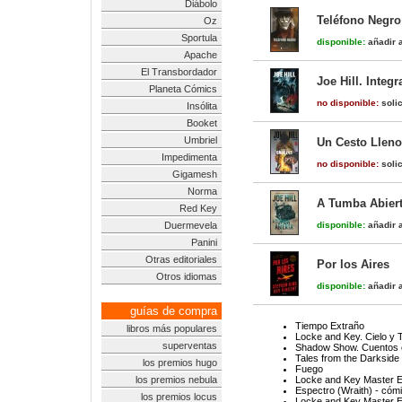
Diábolo
Teléfono Negro
Oz
Sportula
disponible:
añadir a
Apache
El Transbordador
Joe Hill. Integ
Planeta Cómics
no disponible:
solic
Insólita
Booket
Umbriel
Un Cesto Lleno
Impedimenta
no disponible:
solic
Gigamesh
Norma
A Tumba Abier
Red Key
Duermevela
disponible:
añadir a
Panini
Otras editoriales
Por los Aires
Otros idiomas
disponible:
añadir a
guías de compra
Tiempo Extraño
libros más populares
Locke and Key. Cielo y T
superventas
Shadow Show. Cuentos 
Tales from the Darkside
los premios hugo
Fuego
los premios nebula
Locke and Key Master Ed
Espectro (Wraith) - cóm
los premios locus
Locke and Key Master Ed