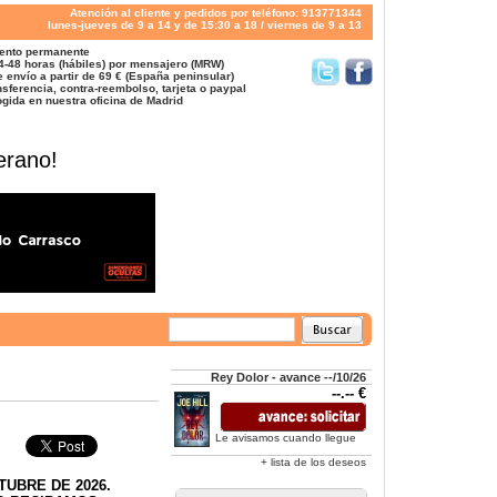
Atención al cliente y pedidos por teléfono: 913771344
lunes-jueves de 9 a 14 y de 15:30 a 18 / viernes de 9 a 13
ento permanente
4-48 horas (hábiles) por mensajero (MRW)
 envío a partir de 69 € (España peninsular)
sferencia, contra-reembolso, tarjeta o paypal
gida en nuestra oficina de Madrid
erano!
Rey Dolor - avance --/10/26
--.-- €
Le avisamos cuando llegue
+ lista de los deseos
TUBRE DE 2026.