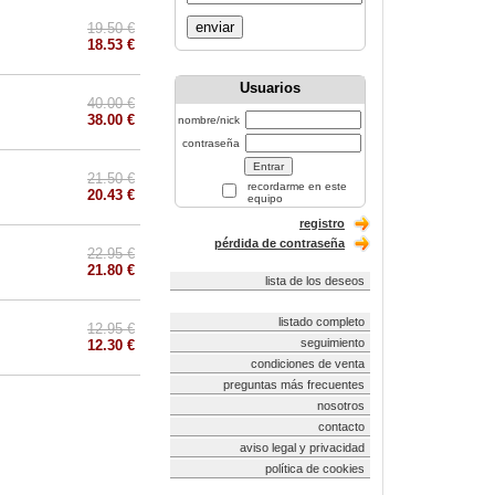
enviar
19.50 €
18.53 €
Usuarios
40.00 €
38.00 €
nombre/nick
contraseña
21.50 €
recordarme en este
20.43 €
equipo
registro
pérdida de contraseña
22.95 €
21.80 €
lista de los deseos
listado completo
12.95 €
seguimiento
12.30 €
condiciones de venta
preguntas más frecuentes
nosotros
contacto
aviso legal y privacidad
política de cookies