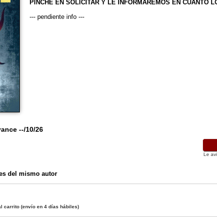
PINCHE EN SOLICITAR Y LE INFORMAREMOS EN CUANTO 
--- pendiente info ---
vance --/10/26
Le av
es del mismo autor
l carrito
(envío en 4 días hábiles)