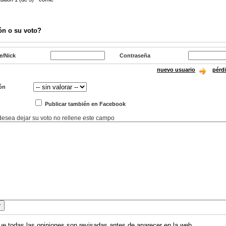
ón o su voto?
e/Nick
Contraseña
nuevo usuario
pérd
ón
Publicar también en Facebook
 desea dejar su voto no rellene este campo
ue todas las opiniones son revisadas antes de aparecer en la web.