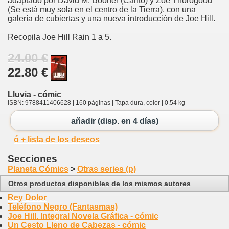
adaptado por David M. Booher (Canto) y Zoe Thorogood
(Se está muy sola en el centro de la Tierra), con una
galería de cubiertas y una nueva introducción de Joe Hill.
Recopila Joe Hill Rain 1 a 5.
24.00 €
22.80 €
Lluvia - cómic
ISBN: 9788411406628 | 160 páginas | Tapa dura, color | 0.54 kg
añadir (disp. en 4 días)
ó + lista de los deseos
Secciones
Planeta Cómics
>
Otras series (p)
Otros productos disponibles de los mismos autores
Rey Dolor
Teléfono Negro (Fantasmas)
Joe Hill. Integral Novela Gráfica - cómic
Un Cesto Lleno de Cabezas - cómic