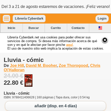
Del 3 a 21 de agosto estaremos de vacaciones. ¡Feliz verano!
Librería Cyberdark
Login
Inicio
Buscar
Carrito
Contacto
Librería Cyberdark.net usa cookies para poder ofrecer sus
servicios de compra. Si desea más información acerca de qué
son y en qué le afectan por favor pinche
aquí
.
El uso de nuestro sitio web implica la aceptación de estas cookies.
Lluvia - cómic
De
Joe Hill
,
David M. Booher
,
Zoe Thorogood
,
Chris
O\'Halloran
24.00 €
22.80 €
Lluvia - cómic
ISBN: 9788411406628 | 160 páginas | Tapa dura, color | 0.54 kg
añadir (disp. en 4 días)