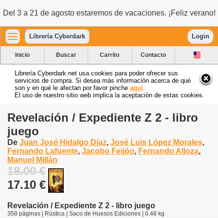
Del 3 a 21 de agosto estaremos de vacaciones. ¡Feliz verano!
Librería Cyberdark
Login
Inicio
Buscar
Carrito
Contacto
Librería Cyberdark.net usa cookies para poder ofrecer sus
servicios de compra. Si desea más información acerca de qué
son y en qué le afectan por favor pinche
aquí
.
El uso de nuestro sitio web implica la aceptación de estas cookies.
Revelación / Expediente Z 2 - libro
juego
De
Juan José Hidalgo Díaz
,
José Luis López Morales
,
Fernando Lafuente
,
Jacobo Feijóo
,
Fernando Alloza
,
Manuel Millán
18.00 €
17.10 €
Revelación / Expediente Z 2 - libro juego
358 páginas | Rústica | Saco de Huesos Ediciones | 0.48 kg