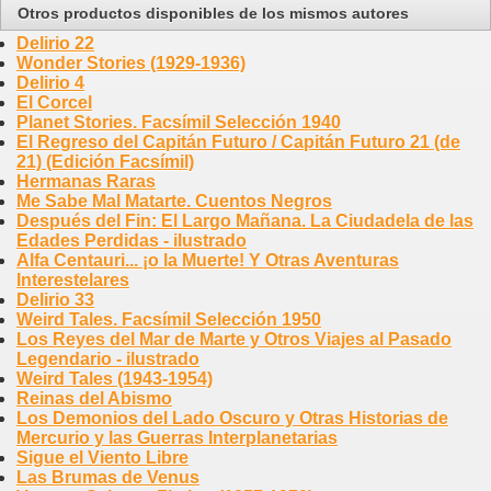
Otros productos disponibles de los mismos autores
Delirio 22
Wonder Stories (1929-1936)
Delirio 4
El Corcel
Planet Stories. Facsímil Selección 1940
El Regreso del Capitán Futuro / Capitán Futuro 21 (de
21) (Edición Facsímil)
Hermanas Raras
Me Sabe Mal Matarte. Cuentos Negros
Después del Fin: El Largo Mañana. La Ciudadela de las
Edades Perdidas - ilustrado
Alfa Centauri... ¡o la Muerte! Y Otras Aventuras
Interestelares
Delirio 33
Weird Tales. Facsímil Selección 1950
Los Reyes del Mar de Marte y Otros Viajes al Pasado
Legendario - ilustrado
Weird Tales (1943-1954)
Reinas del Abismo
Los Demonios del Lado Oscuro y Otras Historias de
Mercurio y las Guerras Interplanetarias
Sigue el Viento Libre
Las Brumas de Venus