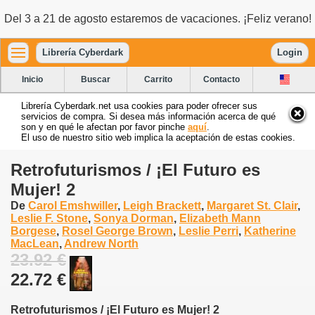
Del 3 a 21 de agosto estaremos de vacaciones. ¡Feliz verano!
Librería Cyberdark
Login
Inicio
Buscar
Carrito
Contacto
Librería Cyberdark.net usa cookies para poder ofrecer sus
servicios de compra. Si desea más información acerca de qué
son y en qué le afectan por favor pinche
aquí
.
El uso de nuestro sitio web implica la aceptación de estas cookies.
Retrofuturismos / ¡El Futuro es
Mujer! 2
De
Carol Emshwiller
,
Leigh Brackett
,
Margaret St. Clair
,
Leslie F. Stone
,
Sonya Dorman
,
Elizabeth Mann
Borgese
,
Rosel George Brown
,
Leslie Perri
,
Katherine
MacLean
,
Andrew North
23.92 €
22.72 €
Retrofuturismos / ¡El Futuro es Mujer! 2