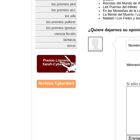
Recetas del Mundo de H.
los premios pkd
Las Puertas del Infinito
los premios acc
En las Montañas de la L
La Mente del Muerto / L
los wfa
Maldad / Los Fieles y lo
los premios pulitzer
los premios ignotus
¿Quiere dejarnos su opini
ciencia ficción
fantasía
Nombr
terror
Premio Literario
Xatafi-Cyberdark
Valoraci
Archivo Cyberdark
Si sólo