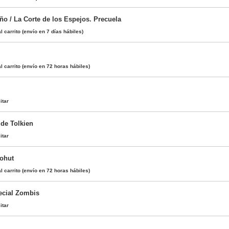
ño / La Corte de los Espejos. Precuela
l carrito
(envío en 7 días hábiles)
l carrito
(envío en 72 horas hábiles)
itar
 de Tolkien
itar
ohut
l carrito
(envío en 72 horas hábiles)
ecial Zombis
itar