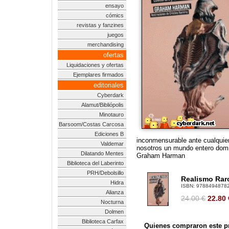
ensayo
cómics
revistas y fanzines
juegos
merchandising
ofertas
Liquidaciones y ofertas
Ejemplares firmados
editoriales
Cyberdark
Alamut/Bibliópolis
Minotauro
Barsoom/Costas Carcosa
Ediciones B
inconmensurable ante cualquier 
Valdemar
nosotros un mundo entero domina
Dilatando Mentes
Graham Harman
Biblioteca del Laberinto
PRH/Debolsillo
Realismo Raro
Hidra
ISBN:
9788494878
Alianza
24.00 €
22.80
Nocturna
Dolmen
Biblioteca Carfax
Quienes compraron este pr