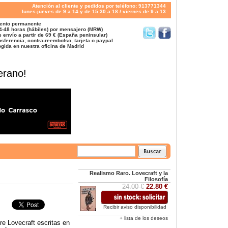
Atención al cliente y pedidos por teléfono: 913771344
lunes-jueves de 9 a 14 y de 15:30 a 18 / viernes de 9 a 13
ento permanente
4-48 horas (hábiles) por mensajero (MRW)
 envío a partir de 69 € (España peninsular)
sferencia, contra-reembolso, tarjeta o paypal
gida en nuestra oficina de Madrid
erano!
Realismo Raro. Lovecraft y la
Filosofía
24.00 €
22.80 €
Recibir aviso disponibilidad
+ lista de los deseos
re Lovecraft escritas en