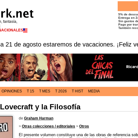
5% de descu
Entrega en 2
n, fantasía,
Sin gastos de
Pago por tran
t
También reco
RNACIONALES
 a 21 de agosto estaremos de vacaciones. ¡Feliz v
OPINIONES
T 15
T MES
T 2026
T HIST
MEDIA
Lovecraft y la Filosofía
de
Graham Harman
>
Otras colecciones / editoriales
>
Otros
El presente volumen constituye una de las obras de referencia sob