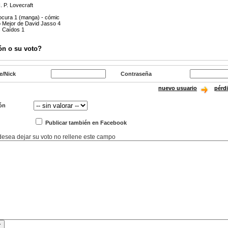
 P. Lovecraft
ocura 1 (manga) - cómic
o Mejor de David Jasso 4
s Caídos 1
ón o su voto?
e/Nick
Contraseña
nuevo usuario
pérd
ón
Publicar también en Facebook
 desea dejar su voto no rellene este campo