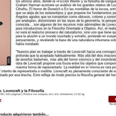
los últimos años, donde la «Ficción Weird» y la filosofía de vangu
Graham Harman acomete un análisis de los grandes relatos de Lov
Cthulhu, El horror de Dunwich o En las montañas de la locura, entr
que se aleja de los estereotipos y que propone los fundamentos pa
Ángulos agudos que se comportan como obtusos, colores y sonori
por analogía», distorsiones en las leyes de la geometría, la perspe
conocida… son algunos de los recursos más admirables de Lovec
para introducirnos en la Filosofía Orientada a Objetos. Así, el rea
no será el realismo prosaico del naturalismo, sino uno que tiene q
para la alusión a un mundo inusitado y extraño, poniendo en suspe
pensamiento, y revelando la base de una naturaleza inhumana sobr
había instalado.
"Nuestro plan es trabajar a través de Lovecraft hacia una concepc
profunda que la aceptada habitualmente. Más allá del dios irracion
de amorfos bailarines, más allá del horror cósmico y del innombra
obra de Lovecraft propone una fisura entre los objetos que compo
nuestra forma de representarlo. La realidad en sí misma es rara po
intento de representarla o medirla. Lovecraft es plenamente consciente de es
do por esa brecha. Esto refleja de modo preciso la filosofía general del horr
. Lovecraft y la Filosofía
299
| 324 páginas | Rústica con solapas, b/n | Ed. Holobionte | 0.52 kg
€
Recib
oducto adquirieron también...