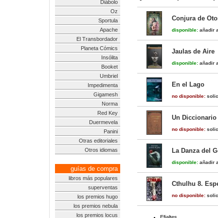
Diábolo
Oz
Conjura de Oto
Sportula
Apache
disponible:
añadir a
El Transbordador
Planeta Cómics
Jaulas de Aire
Insólita
disponible:
añadir a
Booket
Umbriel
En el Lago
Impedimenta
Gigamesh
no disponible:
solic
Norma
Red Key
Un Diccionario
Duermevela
no disponible:
solic
Panini
Otras editoriales
Otros idiomas
La Danza del G
disponible:
añadir a
guías de compra
libros más populares
Cthulhu 8. Esp
superventas
no disponible:
solic
los premios hugo
los premios nebula
los premios locus
Efialtes