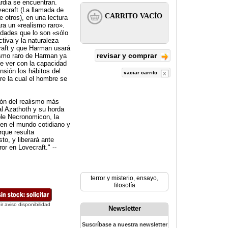
ardia se encuentran.
ecraft (La llamada de
e otros), en una lectura
ra un «realismo raro».
dades que lo son «sólo
ctiva y la naturaleza
raft y que Harman usará
revisar y comprar
lismo raro de Harman ya
ue ver con la capacidad
nsión los hábitos del
vaciar carrito
e la cual el hombre se
ión del realismo más
al Azathoth y su horda
ble Necronomicon, la
nen el mundo cotidiano y
rque resulta
to, y liberará ante
or en Lovecraft." --
terror y misterio
,
ensayo
,
filosofía
ir aviso disponibilidad
Newsletter
Suscríbase a nuestra newsletter