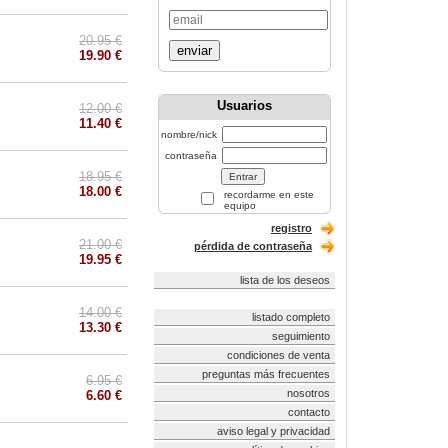
20.95 €
enviar
19.90 €
Usuarios
12.00 €
11.40 €
nombre/nick
contraseña
18.95 €
18.00 €
recordarme en este
equipo
registro
21.00 €
pérdida de contraseña
19.95 €
lista de los deseos
14.00 €
listado completo
13.30 €
seguimiento
condiciones de venta
preguntas más frecuentes
6.95 €
nosotros
6.60 €
contacto
aviso legal y privacidad