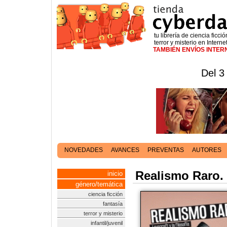
tu librería de ciencia ficció
terror y misterio en Interne
TAMBIÉN ENVÍOS INTE
Del 3
NOVEDADES
AVANCES
PREVENTAS
AUTORES
Realismo Raro. 
inicio
género/temática
ciencia ficción
fantasía
terror y misterio
infantil/juvenil