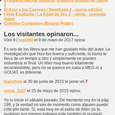
El Imperio Mecha Samurai / Estados Unidos de Japón
2
El Azor y los Cuervos / Neimhaim 2 - nueva edición
Fénix Exultante / La Edad de Oro 2 - oferta - segunda
mano
Cuentos Completos (Beatrix Potter)
Los visitantes opinaron...
Voto 9 |
ingridkl
el 9 de mayo de 2017 opina:
Es uno de los libros que me han gustado más del autor. La
investigación que hizo fue buena y suficiente, la trama te
lleva de un tiempo a otro y simplemente no puedes
vislumbrar el final. Un libro muy bueno totalmente
recomendable, pero no se parece en nada a MEG ni a
GOLIAT, es diferente.
tsanshon
el 30 de junio de 2015 le pone un
7
serya_1107
el 25 de mayo de 2015 opina:
Yo lo inicie el sábado pasado. De momento voy en la pág.
199, y la verdad no veo de momento como alguien puede
criticarlo tanto. Si, esta muy en el estilo de Alten (si te
gustaron sus previos trabajos este también te gustara).