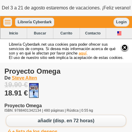
Del 3 a 21 de agosto estaremos de vacaciones. ¡Feliz verano!
Librería Cyberdark
Login
Inicio
Buscar
Carrito
Contacto
Librería Cyberdark.net usa cookies para poder ofrecer sus
servicios de compra. Si desea más información acerca de qué
son y en qué le afectan por favor pinche
aquí
.
El uso de nuestro sitio web implica la aceptación de estas cookies.
Proyecto Omega
De
Steve Alten
19.90 €
18.91 €
Proyecto Omega
ISBN: 9788401342134 | 480 páginas | Rústica | 0.55 kg
añadir (disp. en 72 horas)
ó + lista de los deseos