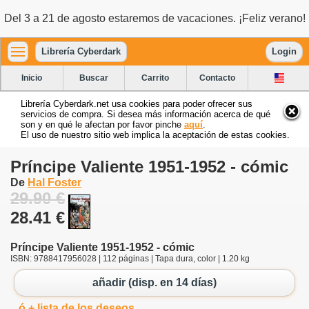
Del 3 a 21 de agosto estaremos de vacaciones. ¡Feliz verano!
Librería Cyberdark
Login
Inicio
Buscar
Carrito
Contacto
Librería Cyberdark.net usa cookies para poder ofrecer sus
servicios de compra. Si desea más información acerca de qué
son y en qué le afectan por favor pinche
aquí
.
El uso de nuestro sitio web implica la aceptación de estas cookies.
Príncipe Valiente 1951-1952 - cómic
De
Hal Foster
29.90 €
28.41 €
Príncipe Valiente 1951-1952 - cómic
ISBN: 9788417956028 | 112 páginas | Tapa dura, color | 1.20 kg
añadir (disp. en 14 días)
ó + lista de los deseos