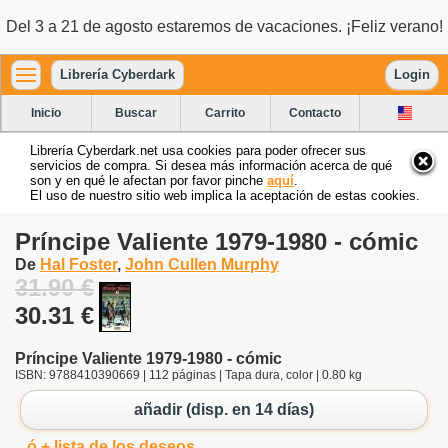
Del 3 a 21 de agosto estaremos de vacaciones. ¡Feliz verano!
Librería Cyberdark
Login
Inicio
Buscar
Carrito
Contacto
Librería Cyberdark.net usa cookies para poder ofrecer sus
servicios de compra. Si desea más información acerca de qué
son y en qué le afectan por favor pinche
aquí
.
El uso de nuestro sitio web implica la aceptación de estas cookies.
Príncipe Valiente 1979-1980 - cómic
De
Hal Foster
,
John Cullen Murphy
31.90 €
30.31 €
Príncipe Valiente 1979-1980 - cómic
ISBN: 9788410390669 | 112 páginas | Tapa dura, color | 0.80 kg
añadir (disp. en 14 días)
ó + lista de los deseos