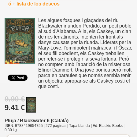
ó + lista de los deseos
Les aigües fosques i glaçades del riu
Blackwater inunden Perdido, un petit poble
al sud d'Alabama. Allà, els Caskey, un clan
de rics terratinents, intenten fer front als
danys causats per la riuada. Liderats per la
Mary-Love, l'omnipotent matriarca, i l'Òscar,
el seu fill obedient, els Caskey treballen
per refer-se i protegir la seva fortuna. Però
no compten amb l'aparició de la misteriosa
Elinor Dammert. Una jove bonica però molt
parca en paraules que només sembla tenir
un objectiu: apropar-se als Caskey costi el
que costi.
9.90 €
9.41 €
Pluja / Blackwater 6 (Català)
ISBN: 9788419654755 | 272 páginas | Tapa blanda | Ed. Blackie Books |
0.30 kg