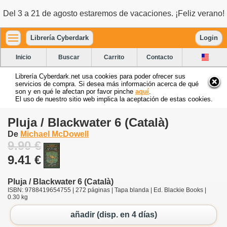
Del 3 a 21 de agosto estaremos de vacaciones. ¡Feliz verano!
Librería Cyberdark
Login
Inicio
Buscar
Carrito
Contacto
Librería Cyberdark.net usa cookies para poder ofrecer sus
servicios de compra. Si desea más información acerca de qué
son y en qué le afectan por favor pinche
aquí
.
El uso de nuestro sitio web implica la aceptación de estas cookies.
Pluja / Blackwater 6 (Català)
De
Michael McDowell
9.90 €
9.41 €
Pluja / Blackwater 6 (Català)
ISBN: 9788419654755 | 272 páginas | Tapa blanda | Ed. Blackie Books |
0.30 kg
añadir (disp. en 4 días)