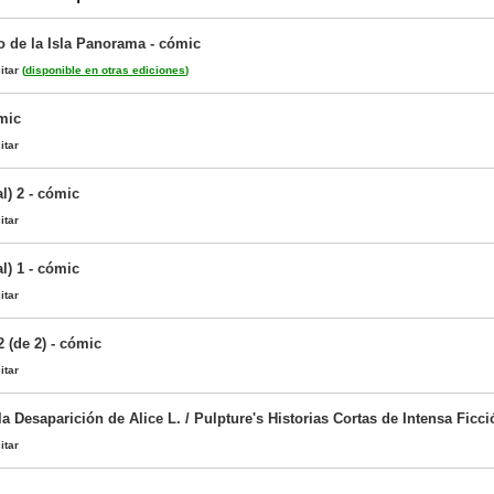
o de la Isla Panorama - cómic
itar
(
disponible en otras ediciones
)
mic
itar
al) 2 - cómic
itar
al) 1 - cómic
itar
2 (de 2) - cómic
itar
la Desaparición de Alice L. / Pulpture's Historias Cortas de Intensa Ficci
itar