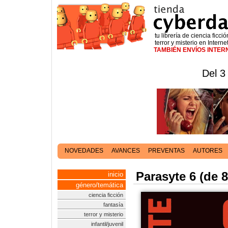
tu librería de ciencia ficció
terror y misterio en Interne
TAMBIÉN ENVÍOS INTE
Del 3
NOVEDADES
AVANCES
PREVENTAS
AUTORES
Parasyte 6 (de 8
inicio
género/temática
ciencia ficción
fantasía
terror y misterio
infantil/juvenil