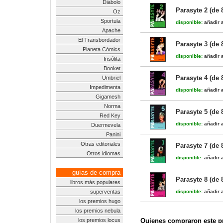
Diábolo
Parasyte 2 (de 
Oz
Sportula
disponible:
añadir a
Apache
El Transbordador
Parasyte 3 (de 
Planeta Cómics
disponible:
añadir a
Insólita
Booket
Parasyte 4 (de 
Umbriel
Impedimenta
disponible:
añadir a
Gigamesh
Norma
Parasyte 5 (de 
Red Key
disponible:
añadir a
Duermevela
Panini
Otras editoriales
Parasyte 7 (de 
Otros idiomas
disponible:
añadir a
guías de compra
Parasyte 8 (de 
libros más populares
superventas
disponible:
añadir a
los premios hugo
los premios nebula
los premios locus
Quienes compraron este pr