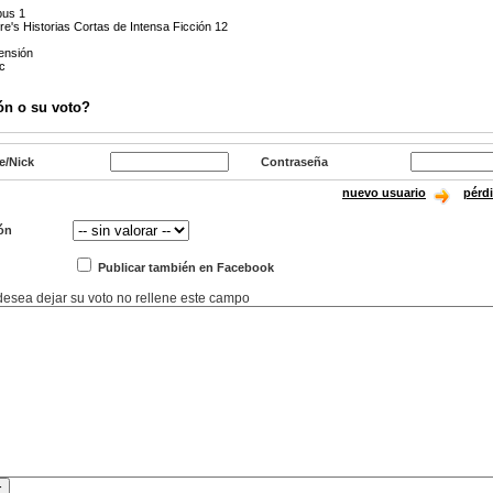
bus 1
ure's Historias Cortas de Intensa Ficción 12
ensión
ic
ón o su voto?
e/Nick
Contraseña
nuevo usuario
pérd
ón
Publicar también en Facebook
 desea dejar su voto no rellene este campo