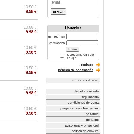
10.50 €
9.98 €
enviar
10.50 €
Usuarios
9.98 €
nombre/nick
contraseña
10.50 €
9.98 €
recordarme en este
equipo
registro
10.50 €
pérdida de contraseña
9.98 €
lista de los deseos
10.50 €
listado completo
9.98 €
seguimiento
condiciones de venta
10.50 €
preguntas más frecuentes
9.98 €
nosotros
contacto
aviso legal y privacidad
política de cookies