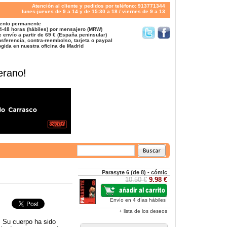
Atención al cliente y pedidos por teléfono: 913771344
lunes-jueves de 9 a 14 y de 15:30 a 18 / viernes de 9 a 13
ento permanente
4-48 horas (hábiles) por mensajero (MRW)
 envío a partir de 69 € (España peninsular)
sferencia, contra-reembolso, tarjeta o paypal
gida en nuestra oficina de Madrid
erano!
Parasyte 6 (de 8) - cómic
10.50 €
9.98 €
Envío en 4 días hábiles
+ lista de los deseos
. Su cuerpo ha sido