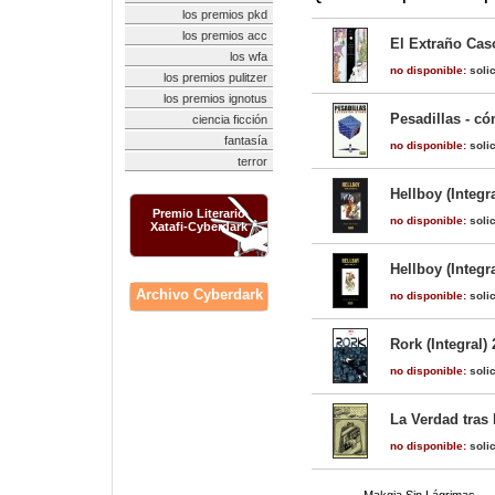
los premios pkd
los premios acc
El Extraño Cas
los wfa
no disponible:
solic
los premios pulitzer
los premios ignotus
Pesadillas - có
ciencia ficción
fantasía
no disponible:
solic
terror
Hellboy (Integr
Premio Literario
no disponible:
solic
Xatafi-Cyberdark
Hellboy (Integr
Archivo Cyberdark
no disponible:
solic
Rork (Integral) 
no disponible:
solic
La Verdad tras 
no disponible:
solic