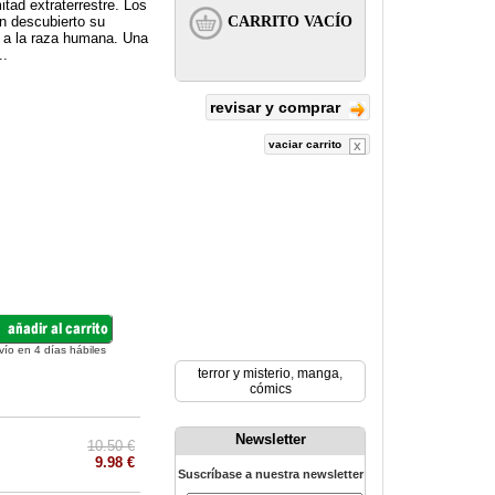
tad extraterrestre. Los
n descubierto su
ir a la raza humana. Una
..
revisar y comprar
vaciar carrito
vío en 4 días hábiles
terror y misterio
,
manga
,
cómics
Newsletter
10.50 €
9.98 €
Suscríbase a nuestra newsletter