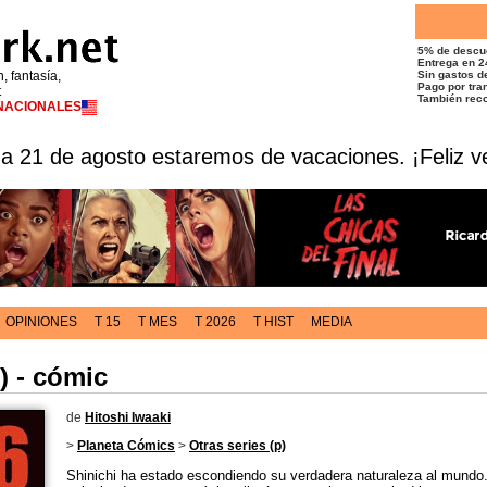
5% de descu
Entrega en 2
n, fantasía,
Sin gastos de
Pago por tran
t
También reco
RNACIONALES
 a 21 de agosto estaremos de vacaciones. ¡Feliz v
OPINIONES
T 15
T MES
T 2026
T HIST
MEDIA
) - cómic
de
Hitoshi Iwaaki
>
Planeta Cómics
>
Otras series (p)
Shinichi ha estado escondiendo su verdadera naturaleza al mundo