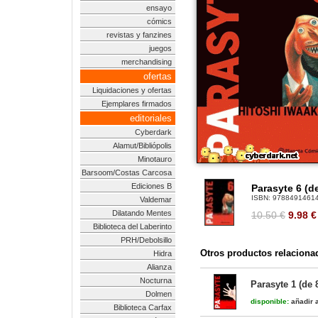
ensayo
cómics
revistas y fanzines
juegos
merchandising
ofertas
Liquidaciones y ofertas
Ejemplares firmados
editoriales
Cyberdark
Alamut/Bibliópolis
Minotauro
Barsoom/Costas Carcosa
Ediciones B
Parasyte 6 (d
ISBN:
9788491461
Valdemar
Dilatando Mentes
10.50 €
9.98
€
Biblioteca del Laberinto
PRH/Debolsillo
Otros productos relaciona
Hidra
Alianza
Nocturna
Parasyte 1 (de 
Dolmen
disponible:
añadir a
Biblioteca Carfax