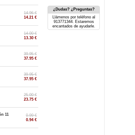
¿Dudas? ¿Preguntas?
14.96 €
Llámenos por teléfono al
14.21 €
913771344. Estaremos
encantados de ayudarle.
14.00 €
13.30 €
39.95 €
37.95 €
39.95 €
37.95 €
25.00 €
23.75 €
ón 11
0.99 €
0.94 €