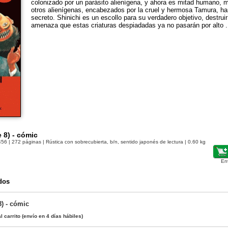
colonizado por un parásito alienígena, y ahora es mitad humano, mi
otros alienígenas, encabezados por la cruel y hermosa Tamura, ha
secreto. Shinichi es un escollo para su verdadero objetivo, destru
amenaza que estas criaturas despiadadas ya no pasarán por alto .
e 8) - cómic
456
| 272 páginas | Rústica con sobrecubierta, b/n, sentido japonés de lectura | 0.60 kg
En
dos
8) - cómic
l carrito
(envío en 4 días hábiles)