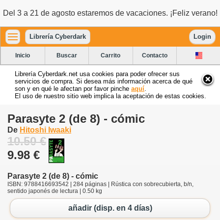
Del 3 a 21 de agosto estaremos de vacaciones. ¡Feliz verano!
Librería Cyberdark
Login
Inicio
Buscar
Carrito
Contacto
Librería Cyberdark.net usa cookies para poder ofrecer sus
servicios de compra. Si desea más información acerca de qué
son y en qué le afectan por favor pinche
aquí
.
El uso de nuestro sitio web implica la aceptación de estas cookies.
Parasyte 2 (de 8) - cómic
De
Hitoshi Iwaaki
10.50 €
9.98 €
Parasyte 2 (de 8) - cómic
ISBN: 9788416693542 | 284 páginas | Rústica con sobrecubierta, b/n,
sentido japonés de lectura | 0.50 kg
añadir (disp. en 4 días)