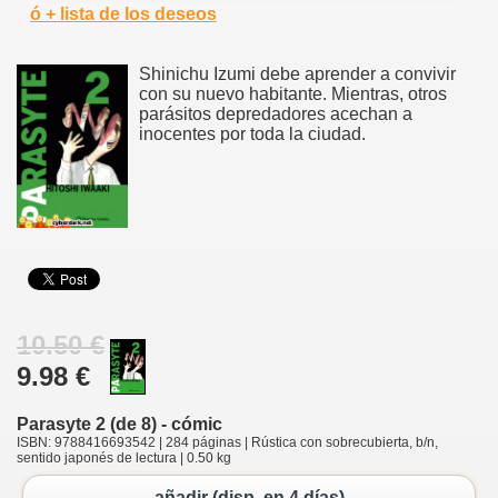
ó + lista de los deseos
Shinichu Izumi debe aprender a convivir
con su nuevo habitante. Mientras, otros
parásitos depredadores acechan a
inocentes por toda la ciudad.
10.50 €
9.98 €
Parasyte 2 (de 8) - cómic
ISBN: 9788416693542 | 284 páginas | Rústica con sobrecubierta, b/n,
sentido japonés de lectura | 0.50 kg
añadir (disp. en 4 días)