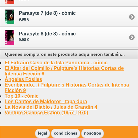
Parasyte 7 (de 8) - cómic
9.98 €
Parasyte 8 (de 8) - cómic
9.98 €
Quienes compraron este producto adquirieron también...
El Extraño Caso de la Isla Panorama - cómic
El Altar del Colmillo / Pulpture's Historias Cortas de
Intensa Ficción 6
Ángeles Fósiles
Escribiendo... / Pulpture's Historias Cortas de Intensa
Ficción 9
Top 10 - cómic
Los Cantos de Maldoror - tapa dura
La Novia del Diablo / Jules de Grandin 4
Venture Science Fiction (1957-1970)
legal
condiciones
nosotros